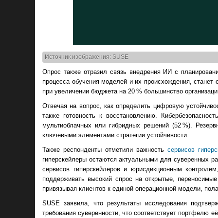
Источник изображения: SUSE
Опрос также отразил связь внедрения ИИ с планировани
процесса обучения моделей и их происхождения, станет 
при увеличении бюджета на 20 % большинство организаций
Отвечая на вопрос, как определить цифровую устойчиво
также готовность к восстановлению. Кибербезопасност
мультиоблачных или гибридных решений (52 %). Резерв
ключевыми элементами стратегии устойчивости.
Также респонденты отметили важность
сервисов гиперс
гиперскейлеры остаются актуальными для суверенных ра
сервисов гиперскейлеров и юрисдикционным контролем,
поддерживать высокий спрос на открытые, переносимые
привязывая клиентов к единой операционной модели, пол
SUSE заявила, что результаты исследования подтверж
требования суверенности, что соответствует портфелю е