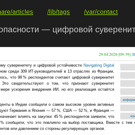
hare/articles
/lib/tags
/var/contact
опасности — цифровой суверените
29.04.2026 [09:39],
В
ому суверенитету и цифровой устойчивости
Navigating Digital
ном среди 309 ИТ-руководителей в 13 отраслях из Франции,
ось, что 98 % респондентов считают цифровой суверенитет
 Это свидетельствуют о том, что признают суверенитет
 мере ускорения внедрения ИИ, но его реализация остаётся
информ
нденты в Индии сообщили о самом высоком уровне активных
едуют Германия и Япония — 57 %, США — 52 %, и Франция —
начинает влиять на закупки: 45 % респондентов заявили, что
ко
 % сообщили, что это повлияло на выбор поставщика. Вместе с тем 
ентов или давлением со стороны регулирующих органов.