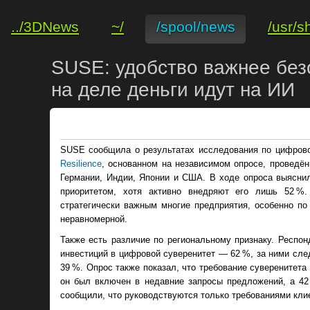
../3DNews
~/
/spool/news
/usr/s
SUSE: удобство важнее без
на деле деньги идут на ИИ
SUSE сообщила о результатах исследования по цифров
Resilience
, основанном на независимом опросе, проведён
Германии, Индии, Японии и США. В ходе опроса выяснил
приоритетом, хотя активно внедряют его лишь 52 %.
стратегически важным многие предприятия, особенно по
неравномерной.
Также есть различие по региональному признаку. Респо
инвестиций в цифровой суверенитет — 62 %, за ними сл
39 %. Опрос также показал, что требование суверенитета 
он был включен в недавние запросы предложений, а 42
сообщили, что руководствуются только требованиями кли