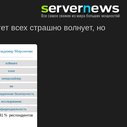
т всех страшно волнует, но
ладимир Мироненко
software
suse
гиперскейлер
ии
ационная безопасность
исследование
нфиденциальность
41 % респондентов