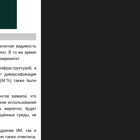
включая видимость
лет. В то же время
веренитет.
нфраструктурой, а
ет диверсификация
(44 %) также были
нтов заявили, что
вом использования
, вероятно, будет
ещённые среды, не
едрение ИИ, так и
ия также отметила,