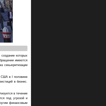
в создание которых
 обращении имеются
ка секьюритизации
П США в I половине
вестиций в бизнес.
лизуется в течение
тся под угрозой и
другим финансовым