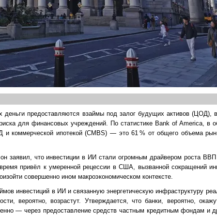
х деньги предоставляются взаймы под залог будущих активов (ЦОД), 
риска для финансовых учреждений. По статистике Bank of America, в
Д и коммерческой ипотекой (CMBS) — это 61 % от общего объема рын
 он заявил, что инвестиции в ИИ стали огромным драйвером роста ВВ
 время привёл к умеренной рецессии в США, вызванной сокращений ин
роизойти совершенно ином макроэкономическом контексте.
мов инвестиций в ИИ и связанную энергетическую инфраструктуру реа
сти, вероятно, возрастут. Утверждается, что банки, вероятно, окажу
свенно — через предоставление средств частным кредитным фондам и 