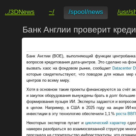
../3DNews
~/
/spool/news
/usr/s
Банк Англии проверит кред
Банк Англии (BOE), выполняющий функции центробанка
вопросов кредитования дата-центров. Это сделано на фон
вызвать хаос на фондовом рынке, сообщает
Datacenter 
которые свидетельствуют, что поводом для новых мер 
центров по всему миру.
Хотя в основном такие проекты финансируются за счёт ак
и закупок оборудования вынуждены брать в долг большие
формирования пузыря ИИ. Эксперты задаются и вопросом
в целом. Например, в США в 2025 году на акции ИИ-ко
инвестиции в эту технологию обеспечили 1,1 %
роста ВВП
Некоторых экспертов пугает и
циклический характер
сдел
намерен разобраться во взаимосвязанной структуре многи
персонала на строительство инфраструктуры, что ограни