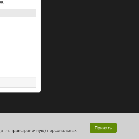
ва.
Принять
(в т.ч. трансграничную) персональных