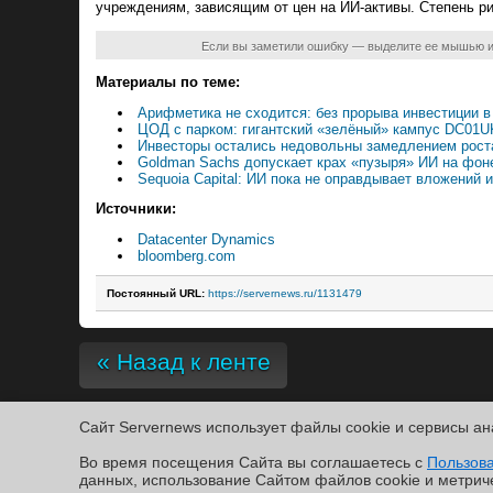
учреждениям, зависящим от цен на ИИ-активы. Степень рис
Если вы заметили ошибку — выделите ее мышью 
Материалы по теме:
Арифметика не сходится: без прорыва инвестиции в 
ЦОД с парком: гигантский «зелёный» кампус DC01UK
Инвесторы остались недовольны замедлением роста
Goldman Sachs допускает крах «пузыря» ИИ на фо
Sequoia Capital: ИИ пока не оправдывает вложений
Источники:
Datacenter Dynamics
bloomberg.com
Постоянный URL:
https://servernews.ru/1131479
« Назад к ленте
Сайт Servernews использует файлы cookie и сервисы ан
Copyright ©2010-2026
Во время посещения Cайта вы соглашаетесь с
Servernews
.
Пользовательское соглашение
.
Защищено CURATO
Пользов
По всем интересующим Вас вопросам, Вы можете направить сообщение нам в
/var/co
данных, использование Cайтом файлов cookie и метрич