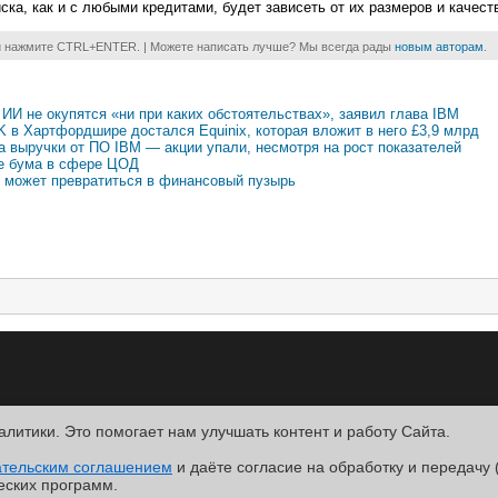
ка, как и с любыми кредитами, будет зависеть от их размеров и качест
и нажмите CTRL+ENTER. | Можете написать лучше? Мы всегда рады
новым авторам
.
ИИ не окупятся «ни при каких обстоятельствах», заявил глава IBM
 в Хартфордшире достался Equinix, которая вложит в него £3,9 млрд
 выручки от ПО IBM — акции упали, несмотря на рост показателей
не бума в сфере ЦОД
 и может превратиться в финансовый пузырь
алитики. Это помогает нам улучшать контент и работу Cайта.
R
ательским соглашением
.
и даёте согласие на обработку и передачу 
ntact
еских программ.