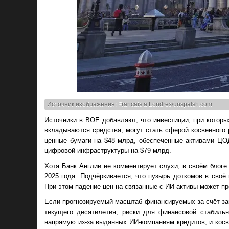
Источник изображения: Francais a Londres/unspalsh.com
Источники в BOE добавляют, что инвестиции, при которы
вкладываются средства, могут стать сферой косвенного 
ценные бумаги на $48 млрд, обеспеченные активами ЦО
цифровой инфраструктуры на $79 млрд.
Хотя Банк Англии не комментирует слухи, в своём блоге
2025 года. Подчёркивается, что пузырь доткомов в своё
При этом падение цен на связанные с ИИ активы может п
Если прогнозируемый масштаб финансируемых за счёт зай
текущего десятилетия, риски для финансовой стабильно
напрямую из-за выданных ИИ-компаниям кредитов, и ко