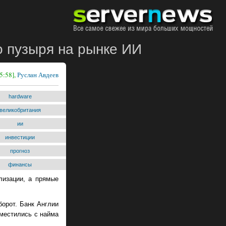
о пузыря на рынке ИИ
5:58],
Руслан Авдеев
hardware
великобритания
ии
инвестиции
прогноз
финансы
лизации, а прямые
орот. Банк Англии
сместились с найма