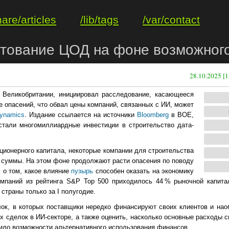
hare/articles
/lib/tags
/var/contact
итование ЦОД на фоне возможног
28.10.2025 [1
 Великобритании, инициировал расследование, касающееся
е опасений, что обвал цены компаний, связанных с ИИ, может
Dynamics
. Издание ссылается на источники
Bloomberg
в BOE,
стали многомиллиардные инвестиции в строительство дата-
ционерного капитала, некоторые компании для строительства
 суммы. На этом фоне продолжают расти опасения по поводу
 о том, какое влияние
пузырь
способен оказать на экономику
мпаний из рейтинга S&P Top 500 приходилось 44 % рыночной капита
страны только за I полугодие.
ок, в которых поставщики нередко финансируют своих клиентов и наоб
х сделок в ИИ-секторе, а также оценить, насколько основные расходы 
чило возможности альтернативного использования финансов.