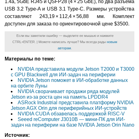
1.4a, 5GbE RJ45 и QSFP28 (4 × 25 GbE), по два разъёма
USB 3.2 Type-A и USB 3.1 Type-C. Размеры устройства
составляют 243,19 × 112,4 × 56,88 мм. Комплект
доступен для заказа по ориентировочной цене $3500.
Если вы заметили ошибку — выделите ее мышью и нажмите
CTRL+ENTER. | Можете написать лучше? Мы всегда рады
новым
авторам
.
Материалы по теме:
NVIDIA представила модули Jetson T2000 и T3000
с GPU Blackwell для ИИ-задач на периферии
NVIDIA Jetson поможет в ИИ-обработке данных
на орбите Луны
NVIDIA сворачивает продажи ряда модулей
Jetson из-за роста цен на память LPDDR4
ASRock Industrial представила платформу NVIDIA
Jetson AGX Orin для периферийных ИИ-устройств
NVIDIA CUDA обзавелась поддержкой RISC-V
Seeed reComputer J3010B — мини-ПК для ИИ-
задач на периферии на базе NVIDIA Jetson Orin Nano
Источник: