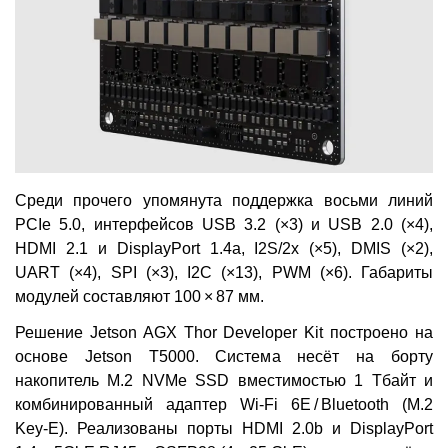
Среди прочего упомянута поддержка восьми линий
PCIe 5.0, интерфейсов USB 3.2 (×3) и USB 2.0 (×4),
HDMI 2.1 и DisplayPort 1.4a, I2S/2x (×5), DMIS (×2),
UART (×4), SPI (×3), I2C (×13), PWM (×6). Габариты
модулей составляют 100 × 87 мм.
Решение Jetson AGX Thor Developer Kit построено на
основе Jetson T5000. Система несёт на борту
накопитель M.2 NVMe SSD вместимостью 1 Тбайт и
комбинированный адаптер Wi-Fi 6E / Bluetooth (M.2
Key-E). Реализованы порты HDMI 2.0b и DisplayPort