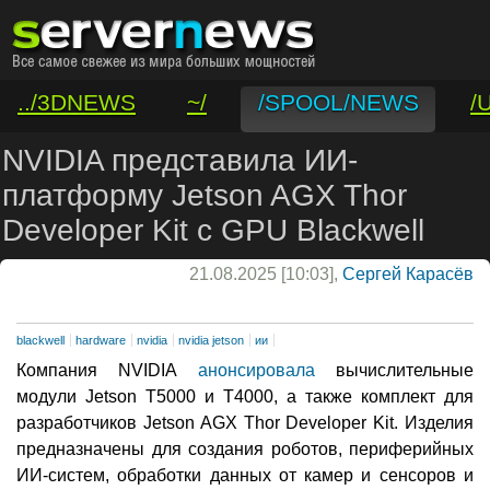
../3DNEWS
~/
/SPOOL/NEWS
/
/VAR/CONTACT
NVIDIA представила ИИ-
платформу Jetson AGX Thor
Developer Kit с GPU Blackwell
21.08.2025 [10:03],
Сергей Карасёв
blackwell
hardware
nvidia
nvidia jetson
ии
Компания NVIDIA
анонсировала
вычислительные
модули Jetson T5000 и T4000, а также комплект для
разработчиков Jetson AGX Thor Developer Kit. Изделия
предназначены для создания роботов, периферийных
ИИ-систем, обработки данных от камер и сенсоров и