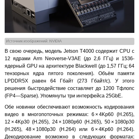
Источник изображений: NVIDIA
В свою очередь, модель Jetson T4000 содержит CPU с
12 ядрами Arm Neoverse-V3AE (до 2,6 ГГц) и 1536-
ядерный GPU на архитектуре Blackwell (до 1,57 ГГц; 64
тензорных ядра пятого поколения). Объём памяти
LPDDR5X равен 64 Гбайт (273 Гбайт/с). У этого
решения быстродействие составляет до 1200 Тфлопс
(FP4—Sparse). Упомянуты три интерфейса 25GbE.
Обе новинки обеспечивают возможность кодирования
видео в многопоточных режимах: 6 × 4Kp60 (H.265),
12 × 4Kp30 (H.265), 24 × 1080p60 (H.265), 50 × 1080p30
(H.265), 48 × 1080p30 (H.264) или 6 × 4Kp60 (H.264).
Декодирование возможно в следующих форматах: