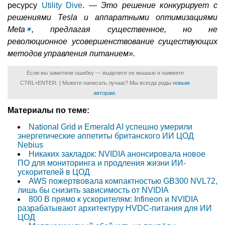
ресурсу
Utility Dive
. —
Это решение конкурирует с
решениями Tesla и аппаратными оптимизациями
Meta
✴
, предлагая существенное, но не
революционное усовершенствование существующих
методов управления питанием».
Если вы заметили ошибку — выделите ее мышью и нажмите
CTRL+ENTER. | Можете написать лучше? Мы всегда рады
новым
авторам
.
Материалы по теме:
National Grid и Emerald AI успешно умерили
энергетические аппетиты британского ИИ ЦОД
Nebius
Никаких закладок: NVIDIA анонсировала новое
ПО для мониторинга и продления жизни ИИ-
ускорителей в ЦОД
AWS пожертвовала компактностью GB300 NVL72,
лишь бы снизить зависимость от NVIDIA
800 В прямо к ускорителям: Infineon и NVIDIA
разрабатывают архитектуру HVDC-питания для ИИ
ЦОД