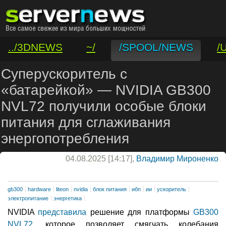
../3DNEWS
~/
/SPOOL/NEWS
/
/VAR/CONTACT
Суперускоритель с
«батарейкой» — NVIDIA GB300
NVL72 получили особые блоки
питания для сглаживания
энергопотребления
04.08.2025 [14:17],
Владимир Мироненко
gb300
hardware
liteon
nvidia
блок питания
ибп
ии
ускоритель
электропитание
энергетика
NVIDIA
представила
решение для платформы
GB300
NVL72
, которое позволяет смягчать колебания