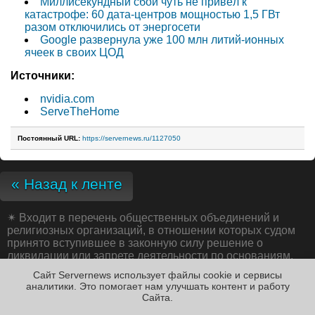
Миллисекундный сбой чуть не привёл к
катастрофе: 60 дата-центров мощностью 1,5 ГВт
разом отключились от энергосети
Google развернула уже 100 млн литий-ионных
ячеек в своих ЦОД
Источники:
nvidia.com
ServeTheHome
Постоянный URL:
https://servernews.ru/1127050
« Назад к ленте
✴
Входит в перечень общественных объединений и
религиозных организаций, в отношении которых судом
принято вступившее в законную силу решение о
ликвидации или запрете деятельности по основаниям,
предусмотренным Федеральным законом от 25.07.2002
Сайт Servernews использует файлы cookie и сервисы
№ 114-ФЗ «О противодействии экстремистской
аналитики. Это помогает нам улучшать контент и работу
деятельности»;
Cайта.