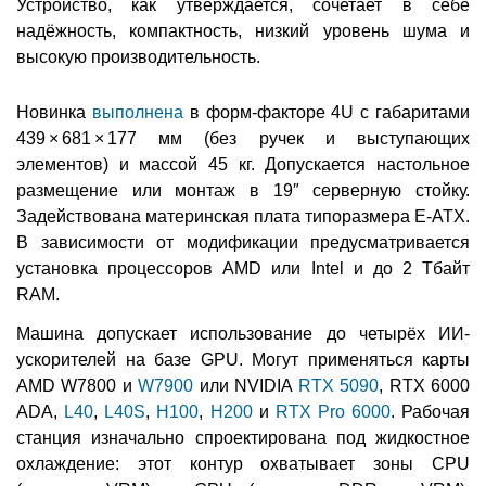
Устройство, как утверждается, сочетает в себе
надёжность, компактность, низкий уровень шума и
высокую производительность.
Новинка
выполнена
в форм-факторе 4U с габаритами
439 × 681 × 177 мм (без ручек и выступающих
элементов) и массой 45 кг. Допускается настольное
размещение или монтаж в 19″ серверную стойку.
Задействована материнская плата типоразмера E-ATX.
В зависимости от модификации предусматривается
установка процессоров AMD или Intel и до 2 Тбайт
RAM.
Машина допускает использование до четырёх ИИ-
ускорителей на базе GPU. Могут применяться карты
AMD W7800 и
W7900
или NVIDIA
RTX 5090
, RTX 6000
ADA,
L40
,
L40S
,
H100
,
H200
и
RTX Pro 6000
. Рабочая
станция изначально спроектирована под жидкостное
охлаждение: этот контур охватывает зоны CPU