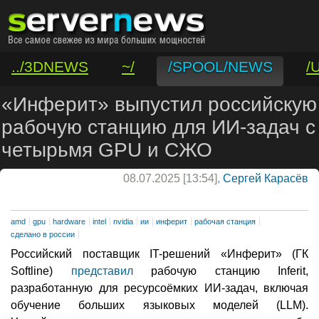
../3DNEWS
~/
/SPOOL/NEWS
/
/VAR/CONTACT
«Инферит» выпустил российскую
рабочую станцию для ИИ-задач с
четырьмя GPU и СЖО
08.07.2025 [13:54],
Сергей Карасёв
amd
gpu
hardware
intel
nvidia
ии
инферит
рабочая станция
сделано в россии
Российский поставщик IT-решений «Инферит» (ГК
Softline)
представил
рабочую станцию Inferit,
разработанную для ресурсоёмких ИИ-задач, включая
обучение больших языковых моделей (LLM).