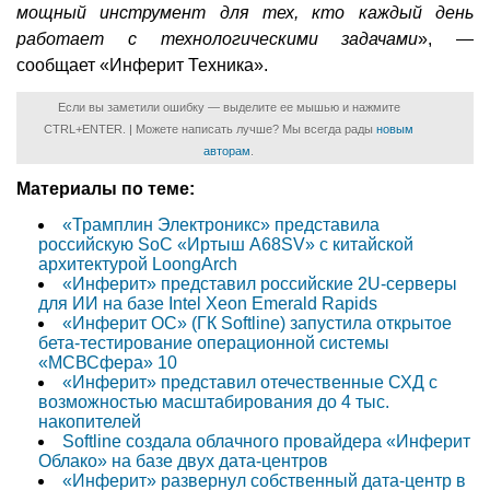
мощный инструмент для тех, кто каждый день
работает с технологическими задачами
», —
сообщает «Инферит Техника».
Если вы заметили ошибку — выделите ее мышью и нажмите
CTRL+ENTER. | Можете написать лучше? Мы всегда рады
новым
авторам
.
Материалы по теме:
«Трамплин Электроникс» представила
российскую SoC «Иртыш A68SV» с китайской
архитектурой LoongArch
«Инферит» представил российские 2U-серверы
для ИИ на базе Intel Xeon Emerald Rapids
«Инферит ОС» (ГК Softline) запустила открытое
бета-тестирование операционной системы
«МСВСфера» 10
«Инферит» представил отечественные СХД с
возможностью масштабирования до 4 тыс.
накопителей
Softline создала облачного провайдера «Инферит
Облако» на базе двух дата-центров
«Инферит» развернул собственный дата-центр в