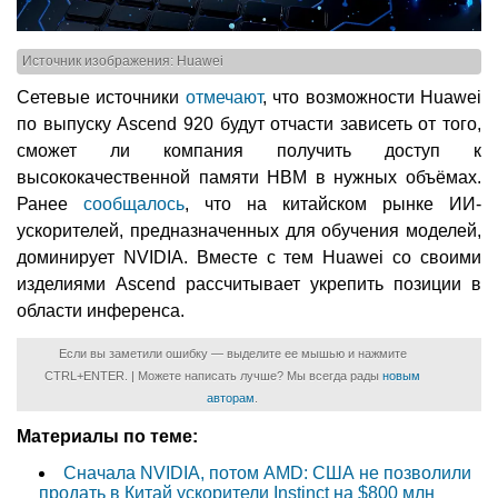
Источник изображения: Huawei
Сетевые источники
отмечают
, что возможности Huawei
по выпуску Ascend 920 будут отчасти зависеть от того,
сможет ли компания получить доступ к
высококачественной памяти HBM в нужных объёмах.
Ранее
сообщалось
, что на китайском рынке ИИ-
ускорителей, предназначенных для обучения моделей,
доминирует NVIDIA. Вместе с тем Huawei со своими
изделиями Ascend рассчитывает укрепить позиции в
области инференса.
Если вы заметили ошибку — выделите ее мышью и нажмите
CTRL+ENTER. | Можете написать лучше? Мы всегда рады
новым
авторам
.
Материалы по теме:
Сначала NVIDIA, потом AMD: США не позволили
продать в Китай ускорители Instinct на $800 млн