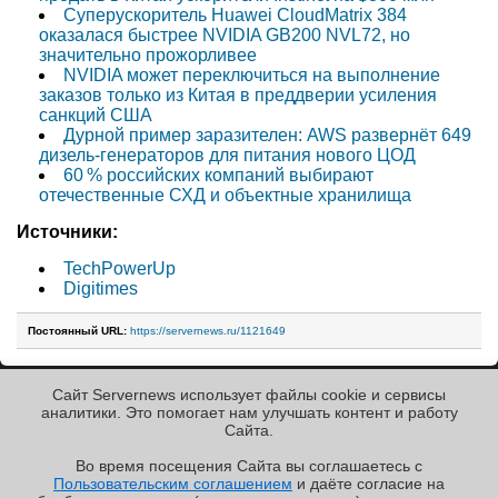
Суперускоритель Huawei CloudMatrix 384
оказалася быстрее NVIDIA GB200 NVL72, но
значительно прожорливее
NVIDIA может переключиться на выполнение
заказов только из Китая в преддверии усиления
санкций США
Дурной пример заразителен: AWS развернёт 649
дизель-генераторов для питания нового ЦОД
60 % российских компаний выбирают
отечественные СХД и объектные хранилища
Источники:
TechPowerUp
Digitimes
Постоянный URL:
https://servernews.ru/1121649
Сайт Servernews использует файлы cookie и сервисы
« Назад к ленте
аналитики. Это помогает нам улучшать контент и работу
Cайта.
Во время посещения Cайта вы соглашаетесь с
Пользовательским соглашением
и даёте согласие на