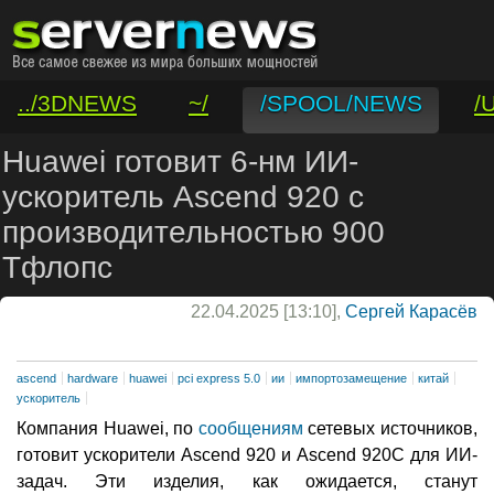
../3DNEWS
~/
/SPOOL/NEWS
/
/VAR/CONTACT
Huawei готовит 6-нм ИИ-
ускоритель Ascend 920 с
производительностью 900
Тфлопс
22.04.2025 [13:10],
Сергей Карасёв
ascend
hardware
huawei
pci express 5.0
ии
импортозамещение
китай
ускоритель
Компания Huawei, по
сообщениям
сетевых источников,
готовит ускорители Ascend 920 и Ascend 920C для ИИ-
задач. Эти изделия, как ожидается, станут