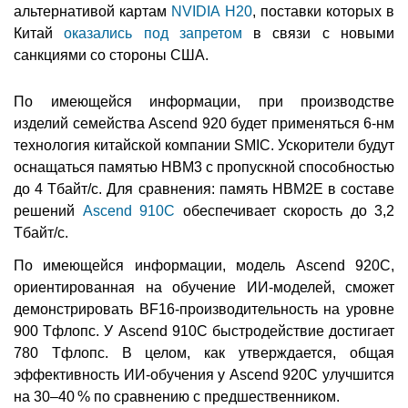
альтернативой картам
NVIDIA H20
, поставки которых в
Китай
оказались под запретом
в связи с новыми
санкциями со стороны США.
По имеющейся информации, при производстве
изделий семейства Ascend 920 будет применяться 6-нм
технология китайской компании SMIC. Ускорители будут
оснащаться памятью HBM3 с пропускной способностью
до 4 Тбайт/с. Для сравнения: память HBM2E в составе
решений
Ascend 910C
обеспечивает скорость до 3,2
Тбайт/с.
По имеющейся информации, модель Ascend 920C,
ориентированная на обучение ИИ-моделей, сможет
демонстрировать BF16-производительность на уровне
900 Тфлопс. У Ascend 910C быстродействие достигает
780 Тфлопс. В целом, как утверждается, общая
эффективность ИИ-обучения у Ascend 920C улучшится
на 30–40 % по сравнению с предшественником.