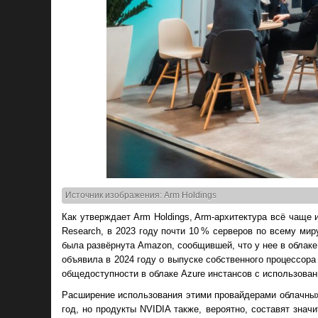
Источник изображения: Arm Holdings
Как утверждает Arm Holdings, Arm-архитектура всё чаще и
Research, в 2023 году почти 10 % серверов по всему ми
была развёрнута Amazon, сообщившей, что у нее в облак
объявила в 2024 году о выпуске собственного процессор
общедоступности в облаке Azure инстансов с использова
Расширение использования этими провайдерами облачных 
год, но продукты NVIDIA также, вероятно, составят знач