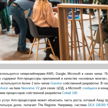
спользуется гиперскейлерами AWS, Google, Microsoft в своих чипах. По
ру содержат Arm-процессоры приложений в качестве «основных мозгов»,
е используется более 2 млн чипов
Graviton
собственной разработки. В св
а
Axion
на базе
Neoverse V2
для своих ЦОД, а Microsoft
сообщила
в конц
нием процессоров собственной разработки
Cobalt 100
.
услуг Arm-процессоров может объяснить часть роста, который Авад пр
ительную долю, полагает The Register. Например, система
DGX GB200 