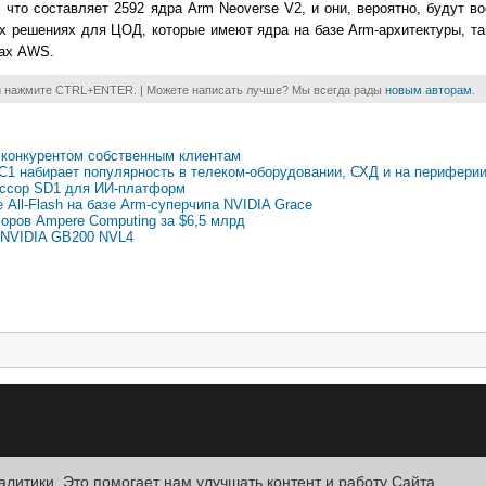
, что составляет 2592 ядра Arm Neoverse V2, и они, вероятно, будут в
их решениях для ЦОД, которые имеют ядра на базе Arm-архитектуры, та
ах AWS.
и нажмите CTRL+ENTER. | Можете написать лучше? Мы всегда рады
новым авторам
.
 конкурентом собственным клиентам
C1 набирает популярность в телеком-оборудовании, СХД и на перифери
ессор SD1 для ИИ-платформ
All-Flash на базе Arm-суперчипа NVIDIA Grace
оров Ampere Computing за $6,5 млрд
е NVIDIA GB200 NVL4
алитики. Это помогает нам улучшать контент и работу Cайта.