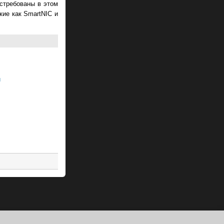
остребованы в этом
кие как SmartNIC и
и