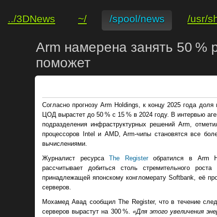
../3DNews
~/
/spool/news
/usr/s
Arm намерена занять 50 % р
поможет
Согласно прогнозу Arm Holdings, к концу 2025 года дол
ЦОД вырастет до 50 % с 15 % в 2024 году. В интервью аг
подразделения инфраструктурных решений Arm, отметил
процессоров Intel и AMD, Arm-чипы становятся все бо
вычислениями.
Журналист ресурса
The Register
обратился в Arm Ho
рассчитывает добиться столь стремительного роста
принадлежащей японскому конгломерату Softbank, её про
серверов.
Мохамед Авад сообщил The Register, что в течение сле
серверов вырастут на 300 %.
«Для этого увеличения э