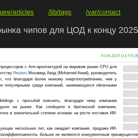
hare/articles
/lib/tags
/var/contact
ынка чипов для ЦОД к концу 2025
01.04.2025 [14:53],
В
я процессоров с Arm-архитектурой на мировом рынке CPU для
ентству
Reuters
Мохамед Авад (Mohamed Awad), руководитель
, что благодаря более низкому энергопотреблению, чем у
лее популярными среди компаний, занимающихся облачными
ldings с просьбой пояснить, благодаря чему компания
 доли на рынке. Как сообщили в британской компании,
гноз в значительной степени основан на росте поставок ИИ-
дующих нескольких лет, как ожидает компания, продажи ИИ-
нергоэффективность больше не является конкурентным преимуществ