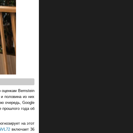
 оценкам Bernstein
 и половина из них
ою очередь, Google
е прошлого года об
огнозирует на этот
NVL72
включает 36