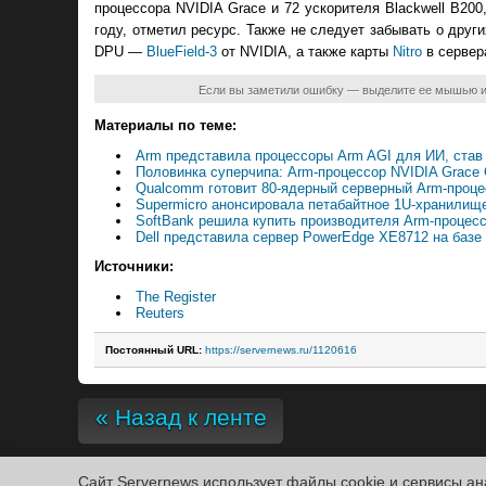
процессора NVIDIA Grace и 72 ускорителя Blackwell B200
году, отметил ресурс. Также не следует забывать о друг
DPU —
BlueField-3
от NVIDIA, а также карты
Nitro
в сервер
Если вы заметили ошибку — выделите ее мышью 
Материалы по теме:
Arm представила процессоры Arm AGI для ИИ, став
Половинка суперчипа: Arm-процессор NVIDIA Grace 
Qualcomm готовит 80-ядерный серверный Arm-проц
Supermicro анонсировала петабайтное 1U-хранилище 
SoftBank решила купить производителя Arm-процесс
Dell представила сервер PowerEdge XE8712 на баз
Источники:
The Register
Reuters
Постоянный URL:
https://servernews.ru/1120616
« Назад к ленте
Сайт Servernews использует файлы cookie и сервисы ан