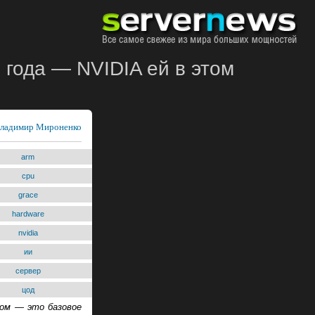
 года — NVIDIA ей в этом
ладимир Мироненко
arm
cpu
grace
hardware
nvidia
ии
сервер
цод
ом — это базовое