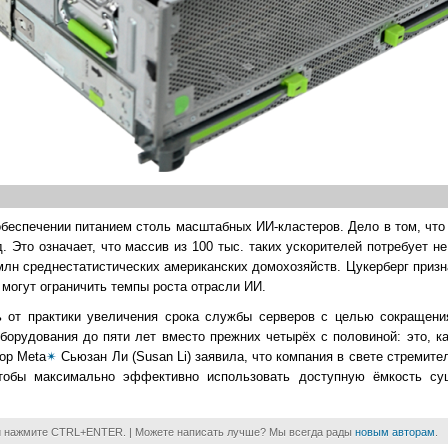
 обеспечении питанием столь масштабных ИИ-кластеров. Дело в том, чт
 Это означает, что массив из 100 тыс. таких ускорителей потребует не
млн среднестатистических американских домохозяйств. Цукерберг призна
е могут ограничить темпы роста отрасли ИИ.
 от практики увеличения срока службы серверов с целью сокращени
орудования до пяти лет вместо прежних четырёх с половиной: это, к
ор Meta
✴
Сьюзан Ли (Susan Li) заявила, что компания в свете стремите
чтобы максимально эффективно использовать доступную ёмкость су
и нажмите CTRL+ENTER. | Можете написать лучше? Мы всегда рады
новым авторам
.