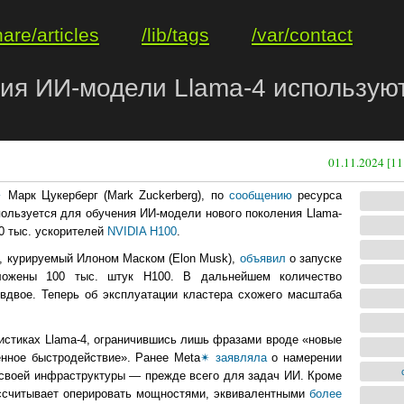
hare/articles
/lib/tags
/var/contact
ия ИИ-модели Llama-4 используют
01.11.2024 [11
✴
Марк Цукерберг (Mark Zuckerberg), по
сообщению
ресурса
пользуется для обучения ИИ-модели нового поколения Llama-
00 тыс. ускорителей
NVIDIA H100
.
I, курируемый Илоном Маском (Elon Musk),
объявил
о запуске
оложены 100 тыс. штук H100. В дальнейшем количество
вдвое. Теперь об эксплуатации кластера схожего масштаба
ристиках Llama-4, ограничившись лишь фразами вроде «новые
нное быстродействие». Ранее Meta
✴
заявляла
о намерении
е своей инфраструктуры — прежде всего для задач ИИ. Кроме
рассчитывает оперировать мощностями, эквивалентными
более