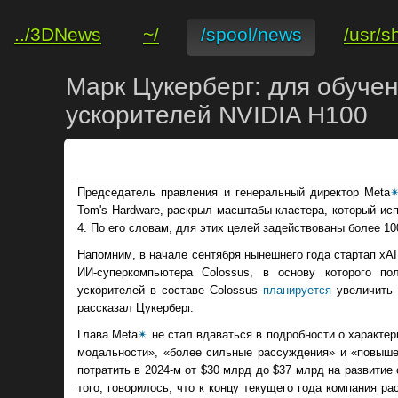
../3DNews
~/
/spool/news
/usr/s
Марк Цукерберг: для обучен
ускорителей NVIDIA H100
Председатель правления и генеральный директор Meta
Tom's Hardware, раскрыл масштабы кластера, который ис
4. По его словам, для этих целей задействованы более 1
Напомним, в начале сентября нынешнего года стартап xA
ИИ-суперкомпьютера Colossus, в основу которого п
ускорителей в составе Colossus
планируется
увеличить 
рассказал Цукерберг.
Глава Meta
✴
не стал вдаваться в подробности о характе
модальности», «более сильные рассуждения» и «повыше
потратить в 2024-м от $30 млрд до $37 млрд на развити
того, говорилось, что к концу текущего года компания 