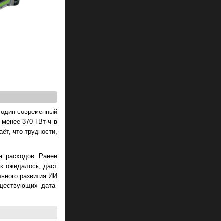
о один современный
 менее 370 ГВт·ч в
ёт, что трудности,
я расходов. Ранее
ак ожидалось, даст
льного развития ИИ
ществующих дата-