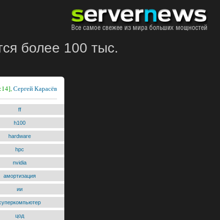
ся более 100 тыс.
:14],
Сергей Карасёв
ff
h100
hardware
hpc
nvidia
амортизация
ии
суперкомпьютер
цод