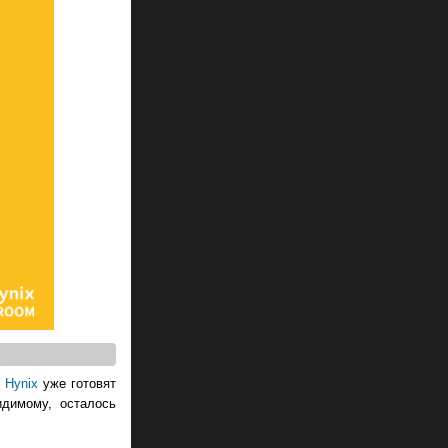
 Hynix
уже готовят
идимому, осталось