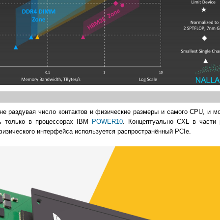
не раздувая число контактов и физические размеры и самого CPU, и м
ь только в процессорах IBM
POWER10
. Концептуально CXL в части
 физического интерфейса используется распространённый PCIe.