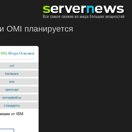
и OMI планируется
:00],
Игорь Осколков
cxl
hardware
omi
opencapi
интерфейсы
стандарты
рмами от IBM.