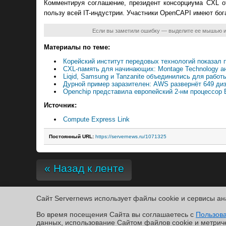
Комментируя соглашение, президент консорциума CXL о
пользу всей IT-индустрии. Участники OpenCAPI имеют бо
Если вы заметили ошибку — выделите ее мышью 
Материалы по теме:
Корейский институт передовых технологий показал 
CXL-память для начинающих: Montage Technology а
Liqid, Samsung и Tanzanite объединились для рабо
Дурной пример заразителен: AWS развернёт 649 ди
Openchip представила европейский 2-нм процессор 
Источник:
Compute Express Link
Постоянный URL:
https://servernews.ru/1071325
« Назад к ленте
Сайт Servernews использует файлы cookie и сервисы ан
Copyright ©2010-2026
Во время посещения Cайта вы соглашаетесь с
Servernews
.
Пользовательское соглашение
.
Защищено CURATO
Пользов
По всем интересующим Вас вопросам, Вы можете направить сообщение нам в
/var/co
данных, использование Cайтом файлов cookie и метрич