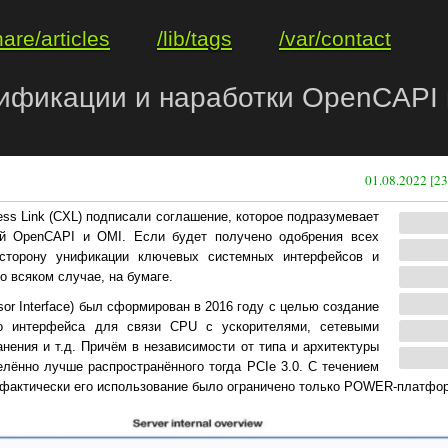
hare/articles
/lib/tags
/var/contact
ификации и наработки OpenCAPI 
01.08.2022 [23
ss Link (CXL) подписали соглашение, которое подразумевает
ий OpenCAPI и OMI. Если будет получено одобрения всех
сторону унификации ключевых системных интерфейсов и
 всяком случае, на бумаге.
sor Interface) был сформирован в 2016 году с целью создание
ого интерфейса для связи CPU с ускорителями, сетевыми
нения и т.д. Причём в независимости от типа и архитектуры
лённо лучше распространённого тогда PCIe 3.0. С течением
 фактически его использование было ограничено только POWER-платфо