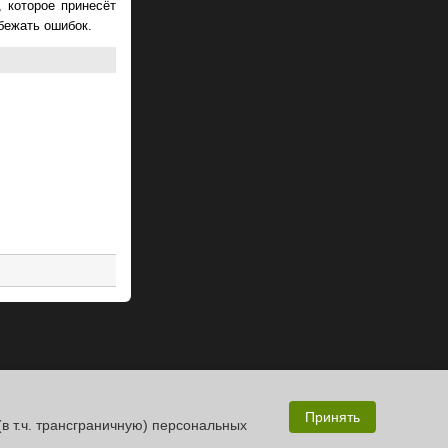
 которое принесёт
бежать ошибок.
Принять
(в т.ч. трансграничную) персональных