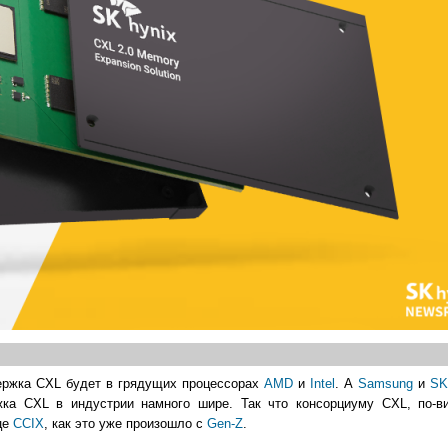
держка CXL будет в грядущих процессорах
AMD
и
Intel
. А
Samsung
и
SK
ка CXL в индустрии намного шире. Так что консорциуму CXL, по-в
це
CCIX
, как это уже произошло с
Gen-Z
.