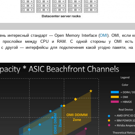
нь интересный стандарт — Open Memory Interface (
OMI
). OMI, если к
ой прослойки между CPU и RAM. С одной стороны у OMI есть 
с другой — интерфейсы для подключения какой угодно памяти, на 