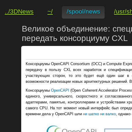
../3DNews
~/
/spool/news
/usr/s
Великое объединение: спец
передать консорциуму CXL
Консорциумы OpenCAPI Consortium (OCC) и Compute Expre
передачу в пользу CXL всех наработок и спецификац
участвующих сторон, то это будет ещё один шаг в 
возможности реализации новых архитектурных решений. Во
Консорциумы
OpenCAPI
(Open Coherent Accelerator Proces
единого, универсального, скоростного и согласованн
адаптерами, памятью, контроллерами и устройствами хра
самого CPU. На тот момент новый интерфейс был опреде
времени дела у OpenCAPI шли
ни шатко ни валко
, однако