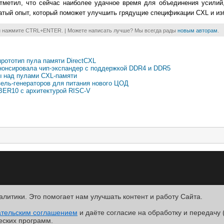
тметил, что сейчас наиболее удачное время для объединения усилий,
гатый опыт, который поможет улучшить грядущие спецификации CXL и из
и нажмите CTRL+ENTER. | Можете написать лучше? Мы всегда рады
новым авторам
.
прототип пула памяти DirectCXL
нонсировала чип-экспандер с поддержкой DDR4 и DDR5
ты над пулами CXL-памяти
зель-генераторов для питания нового ЦОД
BER10 с архитектурой RISC-V
алитики. Это помогает нам улучшать контент и работу Cайта.
R
ательским соглашением
.
и даёте согласие на обработку и передачу 
ntact
еских программ.