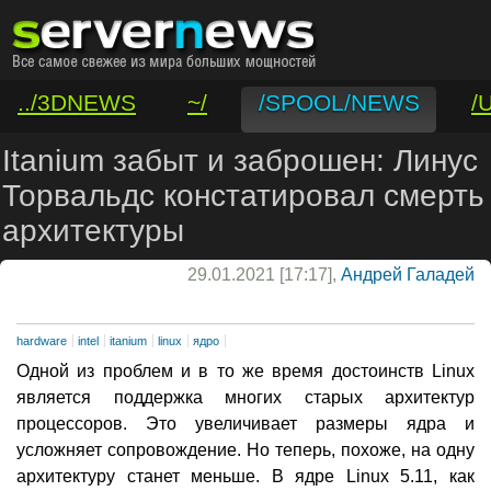
../3DNEWS
~/
/SPOOL/NEWS
/
/VAR/CONTACT
Itanium забыт и заброшен: Линус
Торвальдс констатировал смерть
архитектуры
29.01.2021 [17:17],
Андрей Галадей
hardware
intel
itanium
linux
ядро
Одной из проблем и в то же время достоинств Linux
является поддержка многих старых архитектур
процессоров. Это увеличивает размеры ядра и
усложняет сопровождение. Но теперь, похоже, на одну
архитектуру станет меньше. В ядре Linux 5.11, как