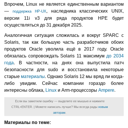
Впрочем, Linux не является единственным вариантом
—
, наследника классических UNIX,
поддержка HP-UX
версии 11i v3 для ряда продуктов HPE будет
осуществляться до 31 декабря 2025.
Аналогичная ситуация сложилась и вокруг SPARC c
Solaris, так как большую часть разработчиков обоих
продуктов Oracle уволила ещё в 2017 году. Oracle
обязалась сопровождать Solaris 11 максимум
до 2034
года
. В частности, на днях она выпустила патч
безопасности для sudo и восстановила некоторые
старые
материалы
. Однако Solaris 12 мы вряд ли когда-
либо увидим. Сейчас компании гораздо более
интересны облака,
Linux
и Arm-процессоры
Ampere
.
Если вы заметили ошибку — выделите ее мышью и нажмите
CTRL+ENTER. | Можете написать лучше? Мы всегда рады
новым
авторам
.
Материалы по теме: