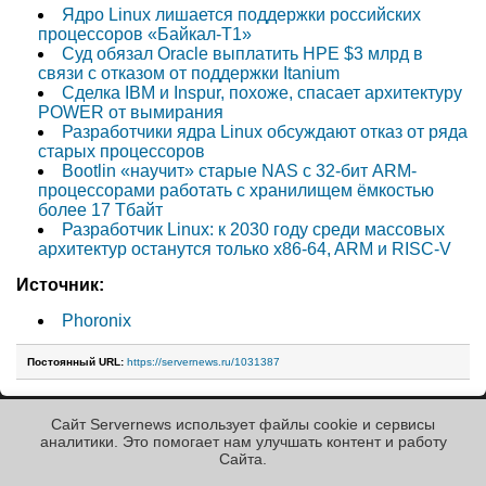
Ядро Linux лишается поддержки российских
процессоров «Байкал-Т1»
Суд обязал Oracle выплатить HPE $3 млрд в
связи с отказом от поддержки Itanium
Cделка IBM и Inspur, похоже, спасает архитектуру
POWER от вымирания
Разработчики ядра Linux обсуждают отказ от ряда
старых процессоров
Bootlin «научит» старые NAS с 32-бит ARM-
процессорами работать с хранилищем ёмкостью
более 17 Тбайт
Разработчик Linux: к 2030 году среди массовых
архитектур останутся только x86-64, ARM и RISC-V
Источник:
Phoronix
Постоянный URL:
https://servernews.ru/1031387
Сайт Servernews использует файлы cookie и сервисы
« Назад к ленте
аналитики. Это помогает нам улучшать контент и работу
Cайта.