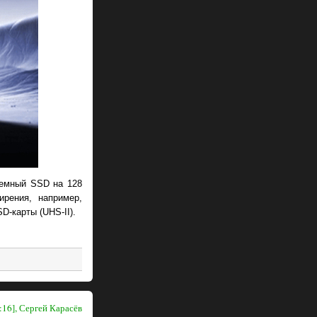
темный SSD на 128
ирения, например,
D-карты (UHS-II).
:16], Сергей Карасёв