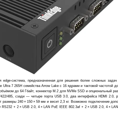
 edge-система, предназначенная для решения более сложных задач
 Ultra 7 265H семейства Arrow Lake с 16 ядрами и тактовой частотой до
бъёмом до 64 Гбайт, коннектор M.2 для NVMe SSD и опциональный ра
422/485, сзади — четыре порта USB 3.0, два интерфейса HDMI 2.0, р
т размеры 240 × 150 × 59 мм и весит 2,3 кг. Возможно подключение доп
RS232 + 2 × USB 2.0, 4 × LAN PoE IEEE 802.3af + 2 × USB 2.0, 4 × LAN