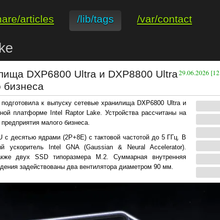
hare/articles
/lib/tags
/var/contact
ake
лища DXP6800 Ultra и DXP8800 Ultra
29.06.2026 [12
о бизнеса
подготовила к выпуску сетевые хранилища DXP6800 Ultra и
ой платформе Intel Raptor Lake. Устройства рассчитаны на
 предприятия малого бизнеса.
 с десятью ядрами (2Р+8Е) с тактовой частотой до 5 ГГц. В
 ускоритель Intel GNA (Gaussian & Neural Accelerator).
также двух SSD типоразмера М.2. Суммарная внутренняя
ждения задействованы два вентилятора диаметром 90 мм.