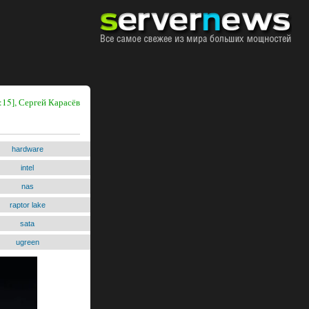
:15], Сергей Карасёв
hardware
intel
nas
raptor lake
sata
ugreen