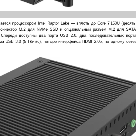
тся процессором Intel Raptor Lake — вплоть до Core 7 150U (десять 
 коннектор M.2 для NVMe SSD и опциональный разъём M.2 для SATA
. Спереди доступны два порта USB 2.0, два последовательных порта
ма USB 3.0 (5 Гбит/с), четыре интерфейса HDMI 2.0b, по одному сете