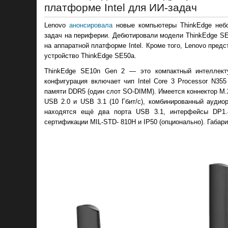
платформе Intel для ИИ-задач
Lenovo
анонсировала
новые компьютеры ThinkEdge небо
задач на периферии. Дебютировали модели ThinkEdge SE
на аппаратной платформе Intel. Кроме того, Lenovo пре
устройство ThinkEdge SE50a.
ThinkEdge SE10n Gen 2 — это компактный интеллек
конфигурация включает чип Intel Core 3 Processor N355
памяти DDR5 (один слот SO-DIMM). Имеется коннектор M.
USB 2.0 и USB 3.1 (10 Гбит/с), комбинированный аудио
находятся ещё два порта USB 3.1, интерфейсы DP1.
сертификации MIL-STD- 810H и IP50 (опционально). Габарит