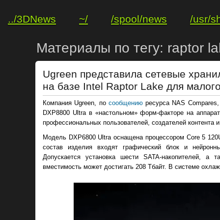
../3DNews
~/
/spool/news
/usr/s
Материалы по тегу: raptor l
Ugreen представила сетевые храни
на базе Intel Raptor Lake для малог
Компания Ugreen, по
сообщению
ресурса NAS Compares, 
DXP8800 Ultra в «настольном» форм-факторе на аппаратн
профессиональных пользователей, создателей контента и
Модель DXP6800 Ultra оснащена процессором Core 5 120U
состав изделия входят графический блок и нейронный
Допускается установка шести SATA-накопителей, а 
вместимость может достигать 208 Тбайт. В системе охла