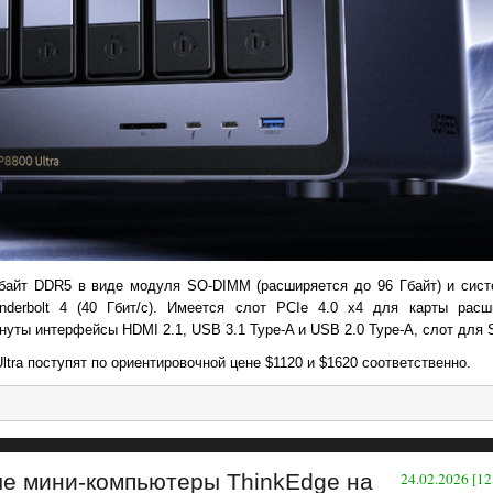
 Гбайт DDR5 в виде модуля SO-DIMM (расширяется до 96 Гбайт) и сис
derbolt 4 (40 Гбит/с). Имеется слот PCIe 4.0 x4 для карты расш
уты интерфейсы HDMI 2.1, USB 3.1 Type-A и USB 2.0 Type-A, слот для S
tra поступят по ориентировочной цене $1120 и $1620 соответственно.
ые мини-компьютеры ThinkEdge на
24.02.2026 [12