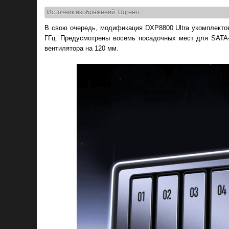
Источник изображений: Ugreen
В свою очередь, модификация DXP8800 Ultra укомплекто
ГГц. Предусмотрены восемь посадочных мест для SATA-
вентилятора на 120 мм.