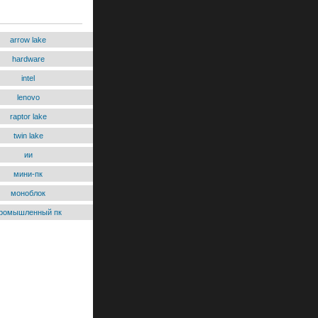
arrow lake
hardware
intel
lenovo
raptor lake
twin lake
ии
мини-пк
моноблок
ромышленный пк