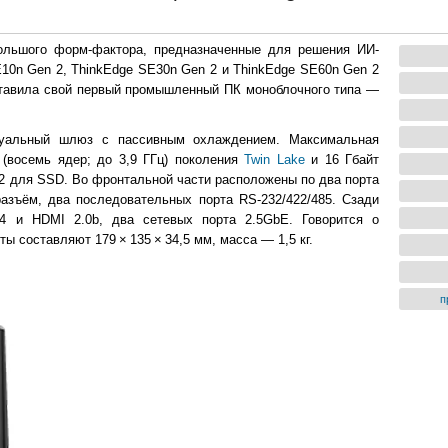
льшого форм-фактора, предназначенные для решения ИИ-
10n Gen 2, ThinkEdge SE30n Gen 2 и ThinkEdge SE60n Gen 2
дставила свой первый промышленный ПК моноблочного типа —
туальный шлюз с пассивным охлаждением. Максимальная
 (восемь ядер; до 3,9 ГГц) поколения
Twin Lake
и 16 Гбайт
2 для SSD. Во фронтальной части расположены по два порта
разъём, два последовательных порта RS-232/422/485. Сзади
4 и HDMI 2.0b, два сетевых порта 2.5GbE. Говорится о
ы составляют 179 × 135 × 34,5 мм, масса — 1,5 кг.
п