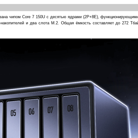
вана чипом Core 7 150U с десятью ядрами (2Р+8Е), функционирующими 
накопителей и два слота М.2. Общая ёмкость составляет до 272 Тба