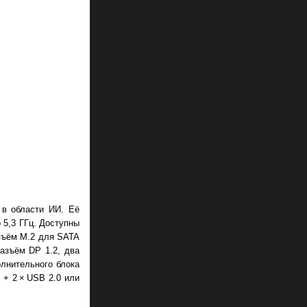
 в области ИИ. Её
 5,3 ГГц. Доступны
зъём M.2 для SATA
азъём DP 1.2, два
олнительного блока
 + 2 × USB 2.0 или