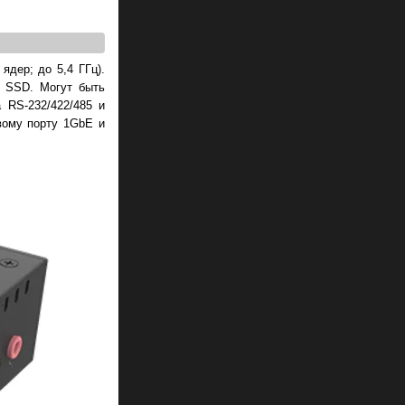
ядер; до 5,4 ГГц).
 SSD. Могут быть
 RS-232/422/485 и
вому порту 1GbE и