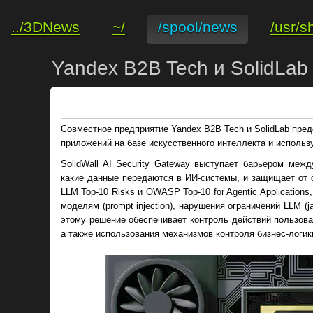
../3DNews
~/
/spool/news
/usr/s
Yandex B2B Tech и SolidLa
Совместное предприятие Yandex B2B Tech и SolidLab пре
приложений на базе искусственного интеллекта и исполь
SolidWall AI Security Gateway выступает барьером меж
какие данные передаются в ИИ-системы, и защищает от
LLM Тор-10 Risks и OWASP Тор-10 for Agentic Application
моделям (prompt injection), нарушения ограничений LLM (j
этому решение обеспечивает контроль действий пользова
а также использования механизмов контроля бизнес-логик