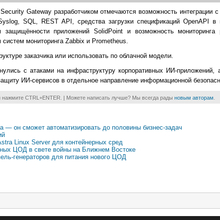
I Security Gateway разработчиком отмечаются возможность интеграции 
slog, SQL, REST API, средства загрузки спецификаций OpenAPI в 
м защищённости приложений SolidPoint и возможность мониторинга 
 систем мониторинга Zabbix и Prometheus.
труктуре заказчика или использовать по облачной модели.
лкнулись с атаками на инфраструктуру корпоративных ИИ-приложений,
защиту ИИ-сервисов в отдельное направление информационной безопасн
и нажмите CTRL+ENTER. | Можете написать лучше? Мы всегда рады
новым авторам
.
та — он сможет автоматизировать до половины бизнес-задач
ий
tra Linux Server для контейнерных сред
нных ЦОД в свете войны на Ближнем Востоке
зель-генераторов для питания нового ЦОД