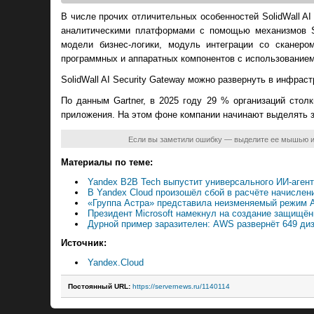
В числе прочих отличительных особенностей SolidWall A
аналитическими платформами с помощью механизмов Sy
модели бизнес-логики, модуль интеграции со сканеро
программных и аппаратных компонентов с использованием
SolidWall AI Security Gateway можно развернуть в инфрас
По данным Gartner, в 2025 году 29 % организаций сто
приложения. На этом фоне компании начинают выделять 
Если вы заметили ошибку — выделите ее мышью 
Материалы по теме:
Yandex B2B Tech выпустит универсального ИИ-аген
В Yandex Cloud произошёл сбой в расчёте начислен
«Группа Астра» представила неизменяемый режим As
Президент Microsoft намекнул на создание защищё
Дурной пример заразителен: AWS развернёт 649 ди
Источник:
Yandex.Cloud
Постоянный URL:
https://servernews.ru/1140114