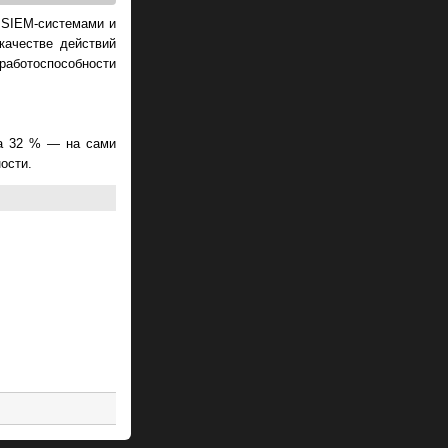
с SIEM-системами и
качестве действий
работоспособности
 а 32 % — на сами
ости.