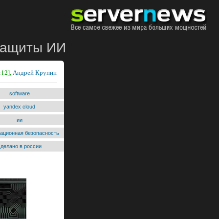
рзащиты ИИ
:12],
Андрей Крупин
software
yandex cloud
ии
ационная безопасность
сделано в россии