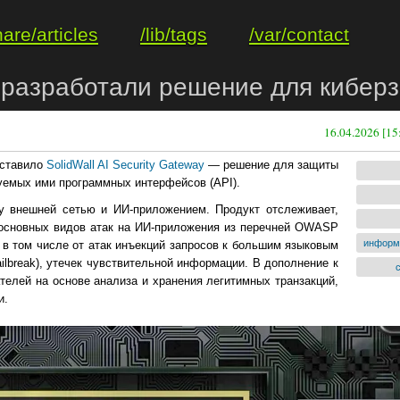
hare/articles
/lib/tags
/var/contact
b разработали решение для кибе
16.04.2026 [15
дставило
SolidWall AI Security Gateway
— решение для защиты
зуемых ими программных интерфейсов (API).
ду внешней сетью и ИИ‑приложением. Продукт отслеживает,
 основных видов атак на ИИ-приложения из перечней OWASP
информ
s, в том числе от атак инъекций запросов к большим языковым
ailbreak), утечек чувствительной информации. В дополнение к
телей на основе анализа и хранения легитимных транзакций,
и.