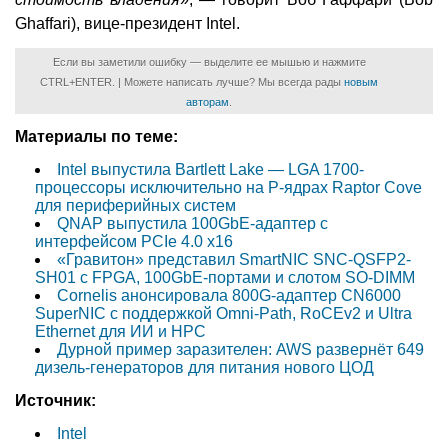
Ghaffari), вице-президент Intel.
Если вы заметили ошибку — выделите ее мышью и нажмите
CTRL+ENTER. | Можете написать лучше? Мы всегда рады
новым
авторам
.
Материалы по теме:
Intel выпустила Bartlett Lake — LGA 1700-
процессоры исключительно на P-ядрах Raptor Cove
для периферийных систем
QNAP выпустила 100GbE-адаптер с
интерфейсом PCIe 4.0 x16
«Гравитон» представил SmartNIC SNC-QSFP2-
SH01 с FPGA, 100GbE-портами и слотом SO-DIMM
Cornelis анонсировала 800G-адаптер CN6000
SuperNIC с поддержкой Omni-Path, RoCEv2 и Ultra
Ethernet для ИИ и НРС
Дурной пример заразителен: AWS развернёт 649
дизель-генераторов для питания нового ЦОД
Источник:
Intel