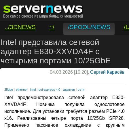
../3DNEWS
~/
/SPOOL/NEWS
/
/VAR/CONTACT
Intel представила сетевой
адаптер E830-XXVDA4F с
четырьмя портами 10/25GbE
04.03.2026 [10:20],
Сергей Карасёв
25gbe
ethernet
intel
pci express 4.0
адаптер
сети
Intel продемонстрировала сетевой адаптер E830-
XXVDA4F. Новинка получила однослотовое
исполнение. Для установки требуется разъём PCIe 4.0
x16. Реализованы четыре порта 10/25Gb SFP28.
Применено пассивное охлаждение с крупным