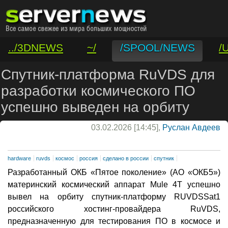
../3DNEWS
~/
/SPOOL/NEWS
/
/VAR/CONTACT
Спутник-платформа RuVDS для
разработки космического ПО
успешно выведен на орбиту
03.02.2026 [14:45],
Руслан Авдеев
hardware
ruvds
космос
россия
сделано в россии
спутник
Разработанный ОКБ «Пятое поколение» (АО «ОКБ5»)
материнский космический аппарат Mule 4T успешно
вывел на орбиту спутник-платформу RUVDSSat1
российского хостинг-провайдера RuVDS,
предназначенную для тестирования ПО в космосе и