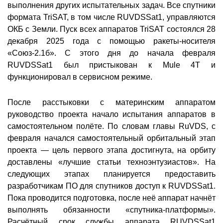
выполнения других испытательных задач. Все спутники
формата TriSAT, в том числе RUVDSSat1, управляются
ОКБ с Земли. Пуск всех аппаратов TriSAT состоялся 28
декабря 2025 года с помощью ракеты-носителя
«Союз-2.1б». С этого дня до начала февраля
RUVDSSat1 был пристыкован к Mule 4T и
функционировал в сервисном режиме.
После расстыковки с материнским аппаратом
руководство проекта начало испытания аппаратов в
самостоятельном полёте. По словам главы RuVDS, с
февраля начался самостоятельный орбитальный этап
проекта — цель первого этапа достигнута, на орбиту
доставлены «лучшие статьи техноэнтузиастов». На
следующих этапах планируется предоставить
разработчикам ПО для спутников доступ к RUVDSSat1.
Пока проводится подготовка, после неё аппарат начнёт
выполнять обязанности «спутника-платформы».
Расчётный срок службы аппарата RUVDSSat1