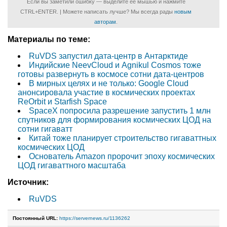
Если вы заметили ошибку — выделите ее мышью и нажмите
CTRL+ENTER. | Можете написать лучше? Мы всегда рады
новым
авторам
.
Материалы по теме:
RuVDS запустил дата-центр в Антарктиде
Индийские NeevCloud и Agnikul Cosmos тоже
готовы развернуть в космосе сотни дата-центров
В мирных целях и не только: Google Cloud
анонсировала участие в космических проектах
ReOrbit и Starfish Space
SpaceX попросила разрешение запустить 1 млн
спутников для формирования космических ЦОД на
сотни гигаватт
Китай тоже планирует строительство гигаваттных
космических ЦОД
Основатель Amazon пророчит эпоху космических
ЦОД гигаваттного масштаба
Источник:
RuVDS
Постоянный URL:
https://servernews.ru/1136262