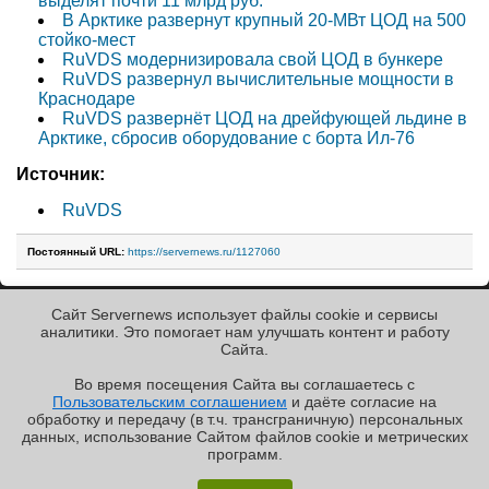
выделят почти 11 млрд руб.
В Арктике развернут крупный 20-МВт ЦОД на 500
стойко-мест
RuVDS модернизировала свой ЦОД в бункере
RuVDS развернул вычислительные мощности в
Краснодаре
RuVDS развернёт ЦОД на дрейфующей льдине в
Арктике, сбросив оборудование с борта Ил-76
Источник:
RuVDS
Постоянный URL:
https://servernews.ru/1127060
Сайт Servernews использует файлы cookie и сервисы
« Назад к ленте
аналитики. Это помогает нам улучшать контент и работу
Cайта.
Во время посещения Cайта вы соглашаетесь с
Пользовательским соглашением
и даёте согласие на
✖
РЕКЛАМА • ООО «ЛАБОРАТОРИЯ ЧИСЛИТЕЛЬ»
обработку и передачу (в т.ч. трансграничную) персональных
Copyright ©2010-2026
данных, использование Cайтом файлов cookie и метрических
Servernews
.
Пользовательское
соглашение
.
Защищено
программ.
CURATOR
.
По всем интересующим Вас
«Графиня»: как Grafana, только лучше?
вопросам, Вы можете