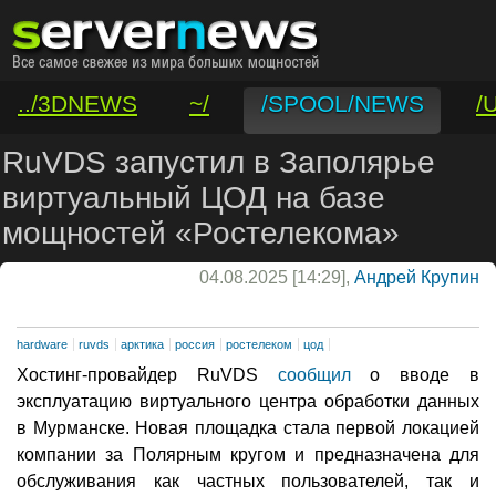
../3DNEWS
~/
/SPOOL/NEWS
/
/VAR/CONTACT
RuVDS запустил в Заполярье
виртуальный ЦОД на базе
мощностей «Ростелекома»
04.08.2025 [14:29],
Андрей Крупин
hardware
ruvds
арктика
россия
ростелеком
цод
Хостинг-провайдер RuVDS
сообщил
о вводе в
эксплуатацию виртуального центра обработки данных
в Мурманске. Новая площадка стала первой локацией
компании за Полярным кругом и предназначена для
обслуживания как частных пользователей, так и