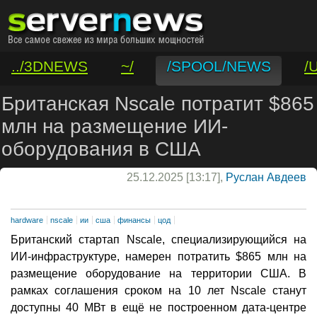
../3DNEWS
~/
/SPOOL/NEWS
/
/VAR/CONTACT
Британская Nscale потратит $865
млн на размещение ИИ-
оборудования в США
25.12.2025 [13:17],
Руслан Авдеев
hardware
nscale
ии
сша
финансы
цод
Британский стартап Nscale, специализирующийся на
ИИ-инфраструктуре, намерен потратить $865 млн на
размещение оборудование на территории США. В
рамках соглашения сроком на 10 лет Nscale станут
доступны 40 МВт в ещё не построенном дата-центре