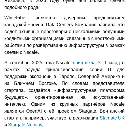
Research, в 2026 году будет всё больше сделок
подобного рода.
WhiteFiber является дочерним предприятием
канадской Enovum Data Centers. Компания заявила, что
ведёт активные переговоры с несколькими ведущими
кредитными организациями, связанные с неотложными
работами по развёртыванию инфраструктуры в рамках
сделки с Nscale.
В сентябре 2025 года Nscale
привлекла $1,1 млрд
в
рамках раунда финансирования серии B для
поддержки экспансии в Европе, Северной Америке и
на Ближнем Востоке. По словам представителя
стартапа, создаётся «инфраструктурная платформа
будущего», ориентированная на искусственный
интеллект. Одним из крупных партнёров Nscale
является OpenAI с её проектом Stargate. Британский
стартап, например, участвует в реализации
Stargate UK
и
Stargate Norway
.