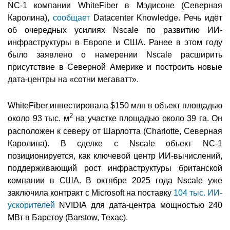
NC-1 компании WhiteFiber в Мэдисоне (Северная
Каролина),
сообщает
Datacenter Knowledge. Речь идёт
об очередных усилиях Nscale по развитию ИИ-
инфраструктуры в Европе и США. Ранее в этом году
было заявлено о намерении Nscale расширить
присутствие в Северной Америке и построить новые
дата-центры на «сотни мегаватт».
WhiteFiber инвестировала $150 млн в объект площадью
2
около 93 тыс. м
на участке площадью около 39 га. Он
расположен к северу от Шарлотта (Charlotte, Северная
Каролина). В сделке с Nscale объект NC-1
позиционируется, как ключевой центр ИИ-вычислений,
поддерживающий рост инфраструктуры британской
компании в США. В октябре 2025 года Nscale уже
заключила контракт с Microsoft на поставку
104 тыс. ИИ-
ускорителей
NVIDIA для дата-центра мощностью 240
МВт в Барстоу (Barstow, Техас).