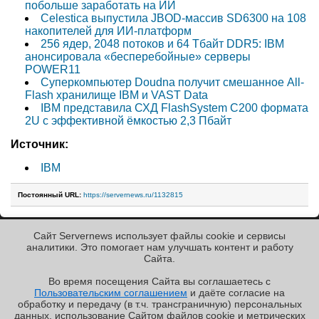
побольше заработать на ИИ
Celestica выпустила JBOD-массив SD6300 на 108
накопителей для ИИ-платформ
256 ядер, 2048 потоков и 64 Тбайт DDR5: IBM
анонсировала «бесперебойные» серверы
POWER11
Суперкомпьютер Doudna получит смешанное All-
Flash хранилище IBM и VAST Data
IBM представила СХД FlashSystem C200 формата
2U с эффективной ёмкостью 2,3 Пбайт
Источник:
IBM
Постоянный URL:
https://servernews.ru/1132815
Сайт Servernews использует файлы cookie и сервисы
« Назад к ленте
аналитики. Это помогает нам улучшать контент и работу
Cайта.
Во время посещения Cайта вы соглашаетесь с
Пользовательским соглашением
и даёте согласие на
✖
РЕКЛАМА • ООО «ЛАБОРАТОРИЯ ЧИСЛИТЕЛЬ»
обработку и передачу (в т.ч. трансграничную) персональных
Copyright ©2010-2026
данных, использование Cайтом файлов cookie и метрических
Servernews
.
Пользовательское