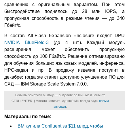
сравнению с оригинальным вариантом. При этом
быстродействие поднялось до 28 млн IOPS, а
пропускная способность в режиме чтения — до 340
Гбайт/с.
В состав All-Flash Expansion Enclosure входят DPU
NVIDIA BlueField-3
(до 4 шт.). Каждый модуль
расширения может обеспечить пропускную
способность до 100 Гбайт/с. Решение оптимизировано
для обучения больших языковых моделей, инференса,
НРС-задач и пр. В продажу изделие поступит в
декабре; тогда же станет доступно улучшенное ПО для
СХД — IBM Storage Scale System 7.0.0.
Если вы заметили ошибку — выделите ее мышью и нажмите
CTRL+ENTER. | Можете написать лучше? Мы всегда рады
новым
авторам
.
Материалы по теме:
IBM купила Confluent за $11 млрд, чтобы