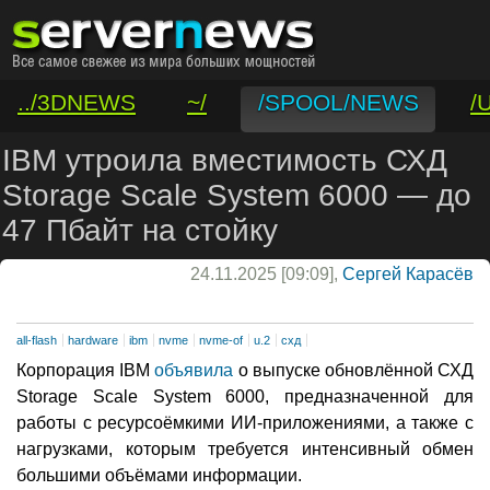
../3DNEWS
~/
/SPOOL/NEWS
/
/VAR/CONTACT
IBM утроила вместимость СХД
Storage Scale System 6000 — до
47 Пбайт на стойку
24.11.2025 [09:09],
Сергей Карасёв
all-flash
hardware
ibm
nvme
nvme-of
u.2
схд
Корпорация IBM
объявила
о выпуске обновлённой СХД
Storage Scale System 6000, предназначенной для
работы с ресурсоёмкими ИИ-приложениями, а также с
нагрузками, которым требуется интенсивный обмен
большими объёмами информации.