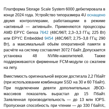
Платформа Storage Scale System 6000 дебютировала в
конце 2024 года. Устройство типоразмера 4U
оснащено
двумя контроллерами, работающими в режиме
«активный — активный». Применяются процессоры
AMD EPYC Genoa
7642
(48C/96T; 2,3–3,3 ГГц; 225 Вт)
или EPYC Embedded
9454
(48C/96T; 2,75–3,8 ГГц; 290
Вт), а максимальный объём оперативной памяти в
расчёте на систему составляет 3072 Гбайт. Допускается
установка 48 NVMe-накопителей. Также
поддерживаются фирменные FCM-модули со сжатием
на лету.
Вместимость оригинальной версии достигала 2,2 Пбайт
(при использовании комбинации SSD на 30 и 60 Тбайт).
При подключении девяти дополнительных JBOD-
массивов показатель вырастал до 15 Пбайт.
Заявленная производительность — до 13 млн IOPS.
Пропускная способность при чтении — до 330 Гбайт/с,