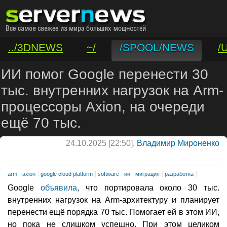
../3DNEWS
~/
/SPOOL/NEWS
/
/VAR/CONTACT
ИИ помог Google перенести 30
тыс. внутренних нагрузок на Arm-
процессоры Axion, на очереди
ещё 70 тыс.
24.10.2025 [22:50],
Владимир Мироненко
arm
axion
google cloud platform
software
ии
миграция
разработка
Google
объявила
, что портировала около 30 тыс.
внутренних нагрузок на Arm-архитектуру и планирует
перенести ещё порядка 70 тыс. Помогает ей в этом ИИ,
но пока не слишком успешно. При этом целиком