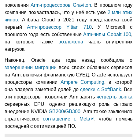
поколения
Arm-процессоров Graviton
. В прошлом году
компания похвасталась, что у неё есть уже
2 млн этих
чипов
. Alibaba Cloud в 2021 году представила свой
первый
Arm-процессор Yitian 710
. У Microsoft с
прошлого года есть собственные
Arm-чипы Cobalt 100
,
на которые также
возложена
часть внутренних
нагрузок.
Наконец, Oracle два года назад сообщила о
завершении миграции
всех своих облачных сервисов
на Arm, включая флагманскую СУБД. Oracle использует
процессоры компании
Ampere Computing
, в которой
она владела заметной долей до
сделки с SoftBank
. Все
эти процессоры позволили Arm занять
четверть рынка
серверных CPU, однако решающую роль сыграло
внедрение NVIDIA
GB200
/
GB300
. Arm также заключила
стратегическое
соглашение с Meta
✴
, чтобы помочь
последней с оптимизацией ПО.