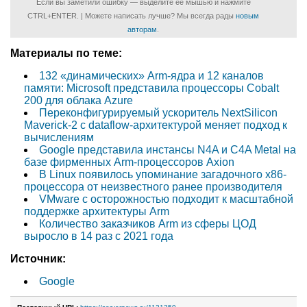
Если вы заметили ошибку — выделите ее мышью и нажмите
CTRL+ENTER. | Можете написать лучше? Мы всегда рады
новым
авторам
.
Материалы по теме:
132 «динамических» Arm-ядра и 12 каналов
памяти: Microsoft представила процессоры Cobalt
200 для облака Azure
Переконфигурируемый ускоритель NextSilicon
Maverick-2 с dataflow-архитектурой меняет подход к
вычислениям
Google представила инстансы N4A и C4A Metal на
базе фирменных Arm-процессоров Axion
В Linux появилось упоминание загадочного x86-
процессора от неизвестного ранее производителя
VMware с осторожностью подходит к масштабной
поддержке архитектуры Arm
Количество заказчиков Arm из сферы ЦОД
выросло в 14 раз с 2021 года
Источник:
Google