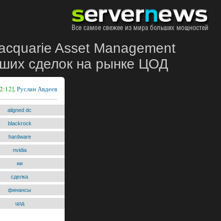
acquarie Asset Management
ейших сделок на рынке ЦОД
2:12],
Руслан Авдеев
aligned dc
blackrock
hardware
nvidia
ии
сделка
финансы
цод