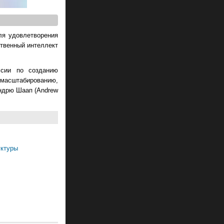
ля удовлетворения
ственный интеллект
ссии по созданию
масштабированию,
ндрю Шаап (Andrew
уктуры