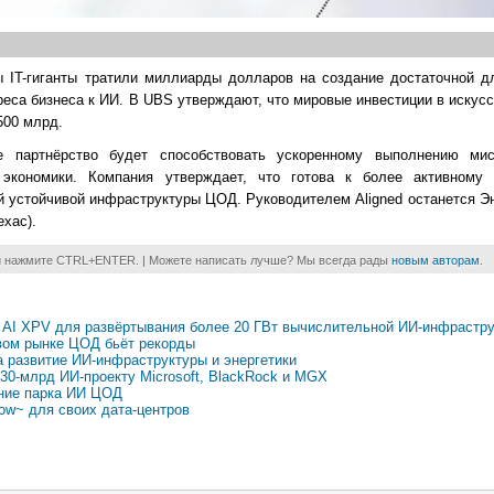
ы IT-гиганты тратили миллиарды долларов на создание достаточной д
са бизнеса к ИИ. В UBS утверждают, что мировые инвестиции в искус
500 млрд.
ое партнёрство будет способствовать ускоренному выполнению ми
экономики. Компания утверждает, что готова к более активному 
 устойчивой инфраструктуры ЦОД. Руководителем Aligned останется Э
ехас).
и нажмите CTRL+ENTER. | Можете написать лучше? Мы всегда рады
новым авторам
.
му AI XPV для развёртывания более 20 ГВт вычислительной ИИ-инфрастр
вом рынке ЦОД бьёт рекорды
на развитие ИИ-инфраструктуры и энергетики
30-млрд ИИ-проекту Microsoft, BlackRock и MGX
ение парка ИИ ЦОД
low~ для своих дата-центров