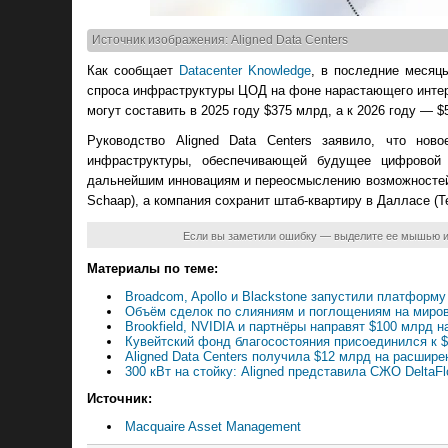
Источник изображения: Aligned Data Centers
Как сообщает
Datacenter Knowledge
, в последние месяц
спроса инфраструктуры ЦОД на фоне нарастающего интере
могут составить в 2025 году $375 млрд, а к 2026 году — $
Руководство Aligned Data Centers заявило, что нов
инфраструктуры, обеспечивающей будущее цифровой 
дальнейшим инновациям и переосмыслению возможностей
Schaap), а компания сохранит штаб-квартиру в Далласе (Т
Если вы заметили ошибку — выделите ее мышью 
Материалы по теме:
Broadcom, Apollo и Blackstone запустили платфор
Объём сделок по слияниям и поглощениям на миро
Brookfield, NVIDIA и партнёры направят $100 млрд 
Кувейтский фонд благосостояния присоединился к $
Aligned Data Centers получила $12 млрд на расшир
300 кВт на стойку: Aligned представила СЖО DeltaF
Источник:
Macquaire Asset Management