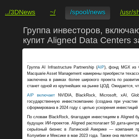
../3DNews
~/
/spool/news
/usr/s
Группа инвесторов, включа
купит Aligned Data Centers
Группа AI Infrastructure Partnership (
AIP
), фонд MGX из О
Macquarie Asset Management намерены приобрести техасск
заключена в рамках более широкого проекта по развит
станет одной из крупнейших на рынке ЦОД. Ожидается, что
AIP включает
NVIDIA, BlackRock, Microsoft, xAI, Globa
государственную инвесткомпанию (создана при участи
сформирована в 2024 году с целью ускорения инвестиций 
По словам BlackRock, благодаря инвестициям в Aligned 
будущих ИИ-проектов. Aligned располагает 50 дата-цент
серьёзный бизнес в Латинской Америке — компания п
Колумбии и Мексике в мае 2023 года. Также она являетс