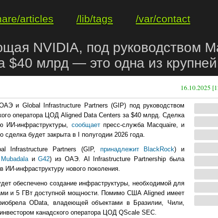
hare/articles
/lib/tags
/var/contact
ющая NVIDIA, под руководством M
 за $40 млрд — это одна из крупн
16.10.2025 [1
АЭ и Global Infrastructure Partners (GIP) под руководством
ого оператора ЦОД Aligned Data Centers за $40 млрд. Сделка
ию ИИ-инфраструктуры,
сообщает
пресс-служба Macquaire, и
 сделка будет закрыта в I полугодии 2026 года.
l Infrastructure Partners (GIP,
принадлежит BlackRock
) и
и
Mubadala
и
G42
) из ОАЭ. AI Infrastructure Partnership была
в ИИ-инфраструктуру нового поколения.
будет обеспечено создание инфраструктуры, необходимой для
рами и 5 ГВт доступной мощности. Помимо США Aligned имеет
риобрела OData, владеющей объектами в Бразилии, Чили,
я инвестором канадского оператора ЦОД QScale SEC.