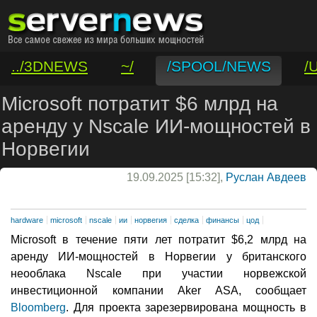
../3DNEWS
~/
/SPOOL/NEWS
/
/VAR/CONTACT
Microsoft потратит $6 млрд на
аренду у Nscale ИИ-мощностей в
Норвегии
19.09.2025 [15:32],
Руслан Авдеев
hardware
microsoft
nscale
ии
норвегия
сделка
финансы
цод
Microsoft в течение пяти лет потратит $6,2 млрд на
аренду ИИ-мощностей в Норвегии у британского
неооблака Nscale при участии норвежской
инвестиционной компании Aker ASA, сообщает
Bloomberg
. Для проекта зарезервирована мощность в