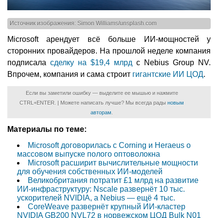
Источник изображения: Simon Williams/unsplash.com
Microsoft арендует всё больше ИИ-мощностей у
сторонних провайдеров. На прошлой неделе компания
подписала
сделку на $19,4 млрд
с Nebius Group NV.
Впрочем, компания и сама строит
гигантские ИИ ЦОД
.
Если вы заметили ошибку — выделите ее мышью и нажмите
CTRL+ENTER. | Можете написать лучше? Мы всегда рады
новым
авторам
.
Материалы по теме:
Microsoft договорилась с Corning и Heraeus о
массовом выпуске полого оптоволокна
Microsoft расширит вычислительные мощности
для обучения собственных ИИ-моделей
Великобритания потратит £1 млрд на развитие
ИИ-инфраструктуру: Nscale развернёт 10 тыс.
ускорителей NVIDIA, а Nebius — ещё 4 тыс.
CoreWeave развернёт крупный ИИ-кластер
NVIDIA GB200 NVL72 в норвежском ЦОД Bulk N01