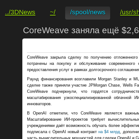
../3DNews
~/
/spool/news
/usr/s
CoreWeave заняла ещё $2,
CoreWeave закрыла сделку по получению отложенного 
потрачены на покупку и обслуживание современного 
предоставления услуг в рамках долгосрочного соглашени
Раунд финансирования возглавили Morgan Stanley и MU
сделке также приняли участие JPMorgan Chase, Wells Far
CoreWeave подчеркнули, что гордятся сотрудниче
масштабирования узкоспециализированной облачной И
инноваторов.
В OpenAI отметили, что CoreWeave является важным
Масштабирование ИИ-проектов требует вычислительн
учреждениями даёт возможность обучать более эффектив
подписала с OpenAI новый контракт
на $4 млрд
, дополн
часть вычислительных мощностей для сделки OpenAI и Go