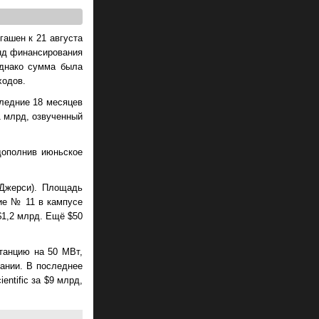
ашен к 21 августа
унд финансирования
однако сумма была
ходов.
следние 18 месяцев
1 млрд, озвученный
дополнив июньское
-Джерси). Площадь
ние № 11 в кампусе
$1,2 млрд. Ещё $50
танцию на 50 МВт,
вании. В последнее
entific за $9 млрд,