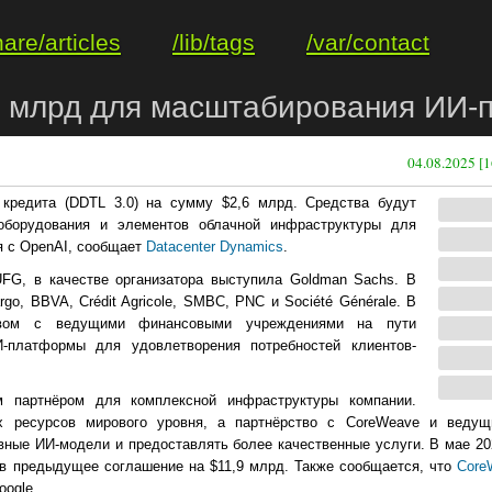
hare/articles
/lib/tags
/var/contact
6 млрд для масштабирования ИИ-
04.08.2025 [1
кредита (DDTL 3.0) на сумму $2,6 млрд. Средства будут
оборудования и элементов облачной инфраструктуры для
я с OpenAI, сообщает
Datacenter Dynamics
.
FG, в качестве организатора выступила Goldman Sachs. В
go, BBVA, Crédit Agricole, SMBC, PNC и Société Générale. В
ством с ведущими финансовыми учреждениями на пути
И-платформы для удовлетворения потребностей клиентов-
 партнёром для комплексной инфраструктуры компании.
ых ресурсов мирового уровня, а партнёрство с CoreWeave и веду
ные ИИ-модели и предоставлять более качественные услуги. В мае 20
ив предыдущее соглашение на $11,9 млрд. Также сообщается, что
Core
ogle.