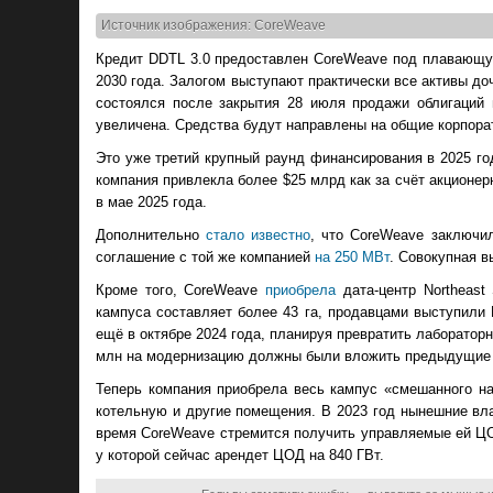
Источник изображения: CoreWeave
Кредит DDTL 3.0 предоставлен CoreWeave под плавающу
2030 года. Залогом выступают практически все активы до
состоялся после закрытия 28 июля продажи облигаций 
увеличена. Средства будут направлены на общие корпора
Это уже третий крупный раунд финансирования в 2025 го
компания привлекла более $25 млрд как за счёт акционерн
в мае 2025 года.
Дополнительно
стало известно
, что CoreWeave заключи
соглашение с той же компанией
на 250 МВт
. Совокупная вы
Кроме того, CoreWeave
приобрела
дата-центр Northeast
кампуса составляет более 43 га, продавцами выступили 
ещё в октябре 2024 года, планируя превратить лаборато
млн на модернизацию должны были вложить предыдущие
Теперь компания приобрела весь кампус «смешанного н
котельную и другие помещения. В 2023 год нынешние вла
время CoreWeave стремится получить управляемые ей Ц
у которой сейчас арендет ЦОД на 840 ГВт.