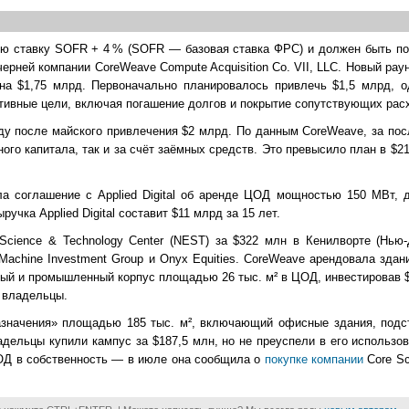
ю ставку SOFR + 4 % (SOFR — базовая ставка ФРС) и должен быть пог
черней компании CoreWeave Compute Acquisition Co. VII, LLC. Новый ра
на $1,75 млрд. Первоначально планировалось привлечь $1,5 млрд, 
тивные цели, включая погашение долгов и покрытие сопутствующих рас
ду после майского привлечения $2 млрд. По данным CoreWeave, за по
ого капитала, так и за счёт заёмных средств. Это превысило план в $2
ла соглашение с Applied Digital об аренде ЦОД мощностью 150 МВт, 
ручка Applied Digital составит $11 млрд за 15 лет.
 Science & Technology Center (NEST) за $322 млн в Кенилворте (Нью
Machine Investment Group и Onyx Equities. CoreWeave арендовала зда
рный и промышленный корпус площадью 26 тыс. м² в ЦОД, инвестировав 
 владельцы.
азначения» площадью 185 тыс. м², включающий офисные здания, подс
дельцы купили кампус за $187,5 млн, но не преуспели в его использо
ОД в собственность — в июле она сообщила о
покупке компании
Core Sci