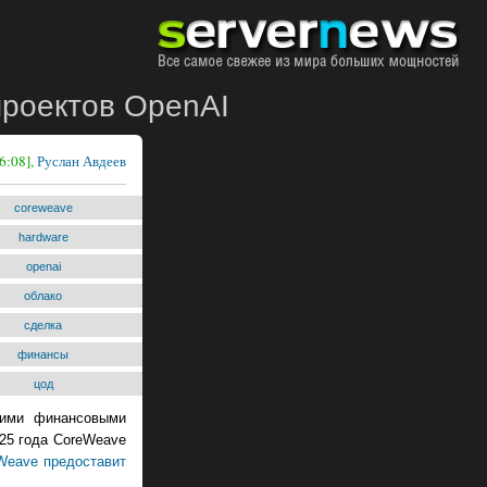
проектов OpenAI
6:08],
Руслан Авдеев
coreweave
hardware
openai
облако
сделка
финансы
цод
щими финансовыми
25 года CoreWeave
Weave предоставит