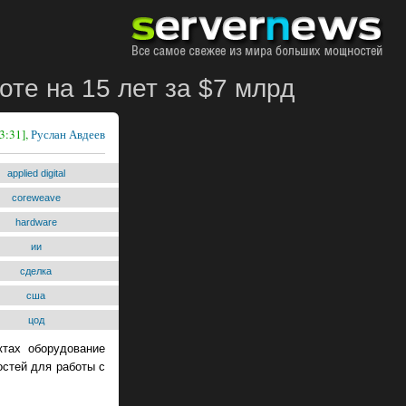
оте на 15 лет за $7 млрд
3:31],
Руслан Авдеев
applied digital
coreweave
hardware
ии
сделка
сша
цод
ктах оборудование
остей для работы с