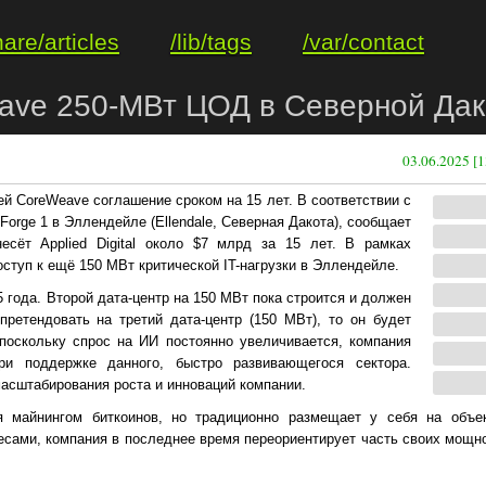
hare/articles
/lib/tags
/var/contact
Weave 250-МВт ЦОД в Северной Дак
03.06.2025 [1
ией CoreWeave соглашение сроком на 15 лет. В соответствии с
Forge 1 в Эллендейле (Ellendale, Северная Дакота), сообщает
несёт Applied Digital около $7 млрд за 15 лет. В рамках
ступ к ещё 150 МВт критической IT-нагрузки в Эллендейле.
 года. Второй дата-центр на 150 МВт пока строится и должен
претендовать на третий дата-центр (150 МВт), то он будет
, поскольку спрос на ИИ постоянно увеличивается, компания
и поддержке данного, быстро развивающегося сектора.
асштабирования роста и инноваций компании.
ется майнингом биткоинов, но традиционно размещает у себя на объе
несами, компания в последнее время переориентирует часть своих мощн