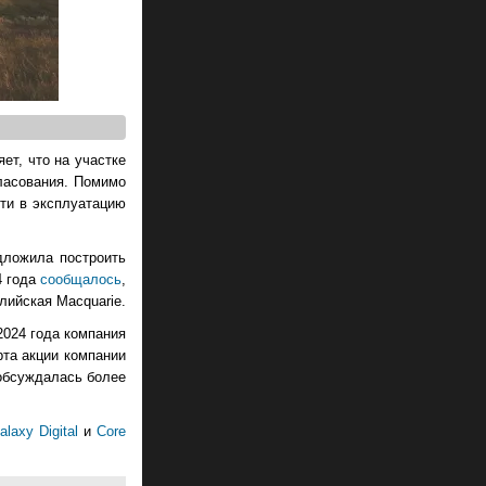
ет, что на участке
ласования. Помимо
ти в эксплуатацию
дложила построить
4 года
сообщалось
,
алийская Macquarie.
2024 года компания
рта акции компании
 обсуждалась более
alaxy Digital
и
Core