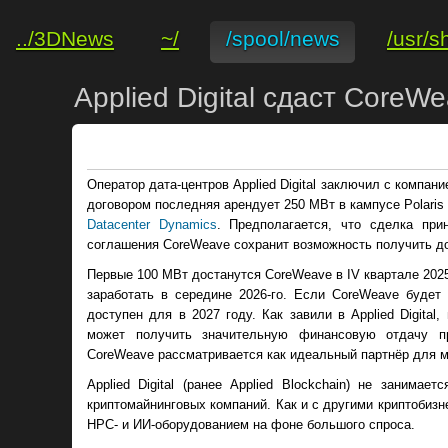
../3DNews
~/
/spool/news
/usr/s
Applied Digital сдаст Core
Оператор дата-центров Applied Digital заключил с компан
договором последняя арендует 250 МВт в кампусе Polaris 
Datacenter Dynamics
. Предполагается, что сделка при
соглашения CoreWeave сохранит возможность получить до
Первые 100 МВт достанутся CoreWeave в IV квартале 2025
заработать в середине 2026-го. Если CoreWeave будет 
доступен для в 2027 году. Как завили в Applied Digital
может получить значительную финансовую отдачу пр
CoreWeave рассматривается как идеальный партнёр для м
Applied Digital (ранее Applied Blockchain) не занима
криптомайнинговых компаний. Как и с другими криптобиз
HPC- и ИИ-оборудованием на фоне большого спроса.