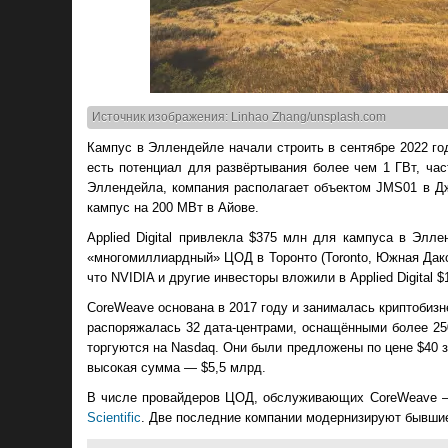
Источник изображения: Linhao Zhang/unsplash.com
Кампус в Эллендейле начали строить в сентябре 2022 год
есть потенциал для развёртывания более чем 1 ГВт, ча
Эллендейла, компания располагает объектом JMS01 в Дж
кампус на 200 МВт в Айове.
Applied Digital привлекла $375 млн для кампуса в Элл
«многомиллиардный» ЦОД в Торонто (Toronto, Южная Дако
что NVIDIA и другие инвесторы вложили в Applied Digital 
CoreWeave основана в 2017 году и занималась криптобизн
распоряжалась 32 дата-центрами, оснащёнными более 250
торгуются на Nasdaq. Они были предложены по цене $40 
высокая сумма — $5,5 млрд.
В числе провайдеров ЦОД, обслуживающих CoreWeave —
Scientific
. Две последние компании модернизируют бывшие