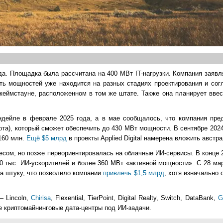
а. Площадка была рассчитана на 400 МВт IT-нагрузки. Компания заявля
сть мощностей уже находится на разных стадиях проектирования и сог
еймстауне, расположенном в том же штате. Также она планирует ввес
ендейле в феврале 2025 года, а в мае сообщалось, что компания пре
та), который сможет обеспечить до 430 МВт мощности. В сентябре 202
$160 млн.
Ещё $5 млрд
в проекты Applied Digital намерена вложить австр
есом, но позже переориентировалась на облачные ИИ-сервисы. В конце 
 тыс. ИИ-ускорителей и более 360 МВт «активной мощности». С 28 ма
за штуку, что позволило компании
привлечь $1,5 млрд
, хотя изначально
 Lincoln,
Chirisa
, Flexential, TierPoint, Digital Realty, Switch, DataBank,
G
 криптомайнинговые дата-центры под ИИ-задачи.