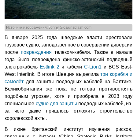
Источник изображения: Jonny Gios/unsplash.com
В январе 2025 года шведские власти арестовали
грузовое судно, заподозренное в совершении диверсии
после
повреждения
телеком-кабеля. Также в начале
года была повреждена финско-эстонский подводный
электрокабель
Estlink 2
и кабели
C-Lion1
и BCS East-
West Interlink. В итоге Швеция выделила
три корабля и
самолёт
для защиты подводных кабелей на Балтике.
Великобритания же пока не готова противостоять
подобным угрозам, хотя и приобрела в 2023 году
специальное
судно для защиты
подводных кабелей, из-
за чего даже пришлось отложить строительство
королевской яхты.
В июне британский институт изучения рисков,
связанных с Китаем (China Strategic Risks Institute