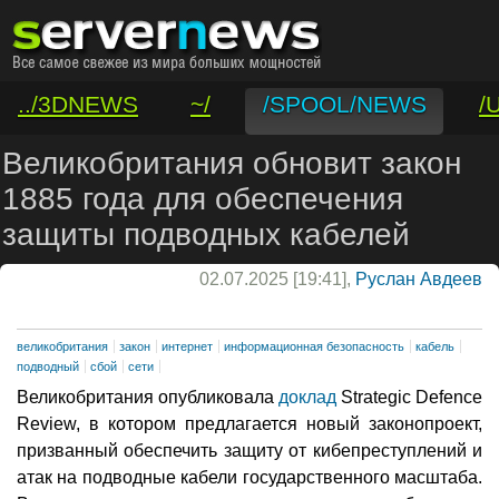
../3DNEWS
~/
/SPOOL/NEWS
/
/VAR/CONTACT
Великобритания обновит закон
1885 года для обеспечения
защиты подводных кабелей
02.07.2025 [19:41],
Руслан Авдеев
великобритания
закон
интернет
информационная безопасность
кабель
подводный
сбой
сети
Великобритания опубликовала
доклад
Strategic Defence
Review, в котором предлагается новый законопроект,
призванный обеспечить защиту от кибепреступлений и
атак на подводные кабели государственного масштаба.