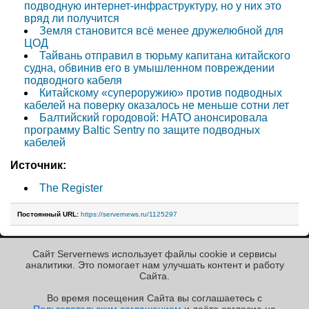
подводную интернет-инфраструктуру, но у них это
вряд ли получится
Земля становится всё менее дружелюбной для
ЦОД
Тайвань отправил в тюрьму капитана китайского
судна, обвинив его в умышленном повреждении
подводного кабеля
Китайскому «супероружию» против подводных
кабелей на поверку оказалось не меньше сотни лет
Балтийский городовой: НАТО анонсировала
программу Baltic Sentry по защите подводных
кабелей
Источник:
The Register
Постоянный URL:
https://servernews.ru/1125297
Сайт Servernews использует файлы cookie и сервисы
« Назад к ленте
аналитики. Это помогает нам улучшать контент и работу
Cайта.
Во время посещения Cайта вы соглашаетесь с