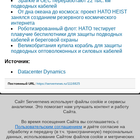
Sparkle и OEC переработают 22 тыс. км
подводных кабелей
От дна океана до космоса: проект НАТО HEIST
занялся созданием резервного космического
интернета
Роботизированный флот: НАТО тестирует
плавучие беспилотники для защиты подводных
кабелей и береговой охраны
Великобритания купила корабль для защиты
подводных оптоволоконных и силовых кабелей
Источник:
Datacenter Dynamics
Постоянный URL:
https://servernews.ru/1116825
Сайт Servernews использует файлы cookie и сервисы
« Назад к ленте
аналитики. Это помогает нам улучшать контент и работу
Cайта.
Во время посещения Cайта вы соглашаетесь с
Пользовательским соглашением
и даёте согласие на
✖
РЕКЛАМА • ООО «ЛАБОРАТОРИЯ ЧИСЛИТЕЛЬ»
обработку и передачу (в т.ч. трансграничную) персональных
Copyright ©2010-2026
данных, использование Cайтом файлов cookie и метрических
Servernews
.
Пользовательское