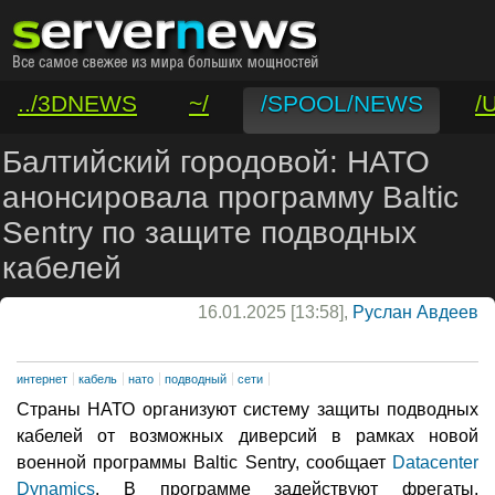
../3DNEWS
~/
/SPOOL/NEWS
/
/VAR/CONTACT
Балтийский городовой: НАТО
анонсировала программу Baltic
Sentry по защите подводных
кабелей
16.01.2025 [13:58],
Руслан Авдеев
интернет
кабель
нато
подводный
сети
Страны НАТО организуют систему защиты подводных
кабелей от возможных диверсий в рамках новой
военной программы Baltic Sentry, сообщает
Datacenter
Dynamics
. В программе задействуют фрегаты,