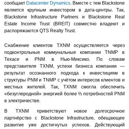
сообщает
Datacenter Dynamics
. Вместе с тем Blackstone
является крупным инвестором в дата-центры. Так,
Blackstone Infrastructure Partners и Blackstone Real
Estate Income Trust (BREIT) совместно владеют и
распоряжаются QTS Realty Trust.
Снабжение клиентов TXNM осуществляется через
подконтрольные коммунальные компании TNMP в
Техасе и PNM в Нью-Мексико. По словам
представителя TXNM, успехи бизнеса компании —
результат осознанного подхода к инвестициям в
структуры PNM и TNMP с учётом интересов клиентов и
местных жителей. Так, TXNM смогла обеспечить
«безуглеродной» энергией более ⅔ потребностей PNM
в электричестве.
В TXNM приветствуют новое долгосрочное
партнёрство с Blackstone Infrastructure, обещающее
развитие уже достигнутых успехов. Действующий