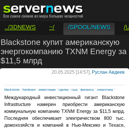
../3DNEWS
~/
/SPOOL/NEWS
/
/VAR/CONTACT
Blackstone купит американскую
энергокомпанию TXNM Energy за
$11,5 млрд
20.05.2025 [14:57],
Руслан Авдеев
blackstone
hardware
инвестиции
сделка
сша
финансы
энергетика
Международный инвестиционный гигант Blackstone
Infrastructure намерен приобрести американскую
коммунальную компанию TXNM Energy за $11,5 млрд.
Последняя обеспечивает электричеством 800 тыс.
домохозяйств и компаний в Нью-Мексико и Техасе,