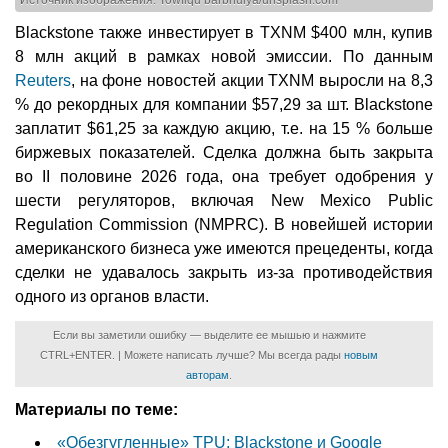
Источник изображения: Towfiqu barbhuiya/unsplash.com
Blackstone также инвестирует в TXNM $400 млн, купив
8 млн акций в рамках новой эмиссии. По данным
Reuters
, на фоне новостей акции TXNM выросли на 8,3
% до рекордных для компании $57,29 за шт. Blackstone
заплатит $61,25 за каждую акцию, т.е. на 15 % больше
биржевых показателей. Сделка должна быть закрыта
во II половине 2026 года, она требует одобрения у
шести регуляторов, включая New Mexico Public
Regulation Commission (NMPRC). В новейшей истории
американского бизнеса уже имеются прецеденты, когда
сделки не удавалось закрыть из-за противодействия
одного из органов власти.
Если вы заметили ошибку — выделите ее мышью и нажмите
CTRL+ENTER. | Можете написать лучше? Мы всегда рады
новым
авторам
.
Материалы по теме:
«Обезгугленные» TPU: Blackstone и Google