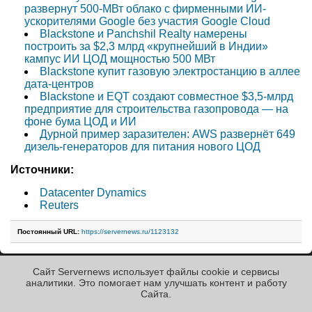
развернут 500-МВт облако с фирменными ИИ-
ускорителями Google без участия Google Cloud
Blackstone и Panchshil Realty намерены
построить за $2,3 млрд «крупнейший в Индии»
кампус ИИ ЦОД мощностью 500 МВт
Blackstone купит газовую электростанцию в аллее
дата-центров
Blackstone и EQT создают совместное $3,5-млрд
предприятие для строительства газопровода — на
фоне бума ЦОД и ИИ
Дурной пример заразителен: AWS развернёт 649
дизель-генераторов для питания нового ЦОД
Источники:
Datacenter Dynamics
Reuters
Постоянный URL:
https://servernews.ru/1123132
Сайт Servernews использует файлы cookie и сервисы
« Назад к ленте
аналитики. Это помогает нам улучшать контент и работу
Cайта.