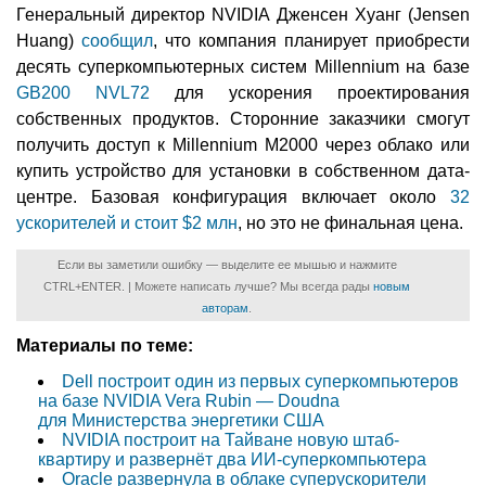
Генеральный директор NVIDIA Дженсен Хуанг (Jensen
Huang)
сообщил
, что компания планирует приобрести
десять суперкомпьютерных систем Millennium на базе
GB200 NVL72
для ускорения проектирования
собственных продуктов. Сторонние заказчики смогут
получить доступ к Millennium M2000 через облако или
купить устройство для установки в собственном дата-
центре. Базовая конфигурация включает около
32
ускорителей и стоит $2 млн
, но это не финальная цена.
Если вы заметили ошибку — выделите ее мышью и нажмите
CTRL+ENTER. | Можете написать лучше? Мы всегда рады
новым
авторам
.
Материалы по теме:
Dell построит один из первых суперкомпьютеров
на базе NVIDIA Vera Rubin — Doudna
для Министерства энергетики США
NVIDIA построит на Тайване новую штаб-
квартиру и развернёт два ИИ-суперкомпьютера
Oracle развернула в облаке суперускорители