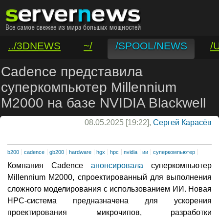
../3DNEWS
~/
/SPOOL/NEWS
/
/VAR/CONTACT
Cadence представила
суперкомпьютер Millennium
M2000 на базе NVIDIA Blackwell
08.05.2025 [19:22],
Сергей Карасёв
b200
cadence
gb200
hardware
hgx
hpc
nvidia
ии
суперкомпьютер
Компания Cadence
анонсировала
суперкомпьютер
Millennium M2000, спроектированный для выполнения
сложного моделирования с использованием ИИ. Новая
НРС-система предназначена для ускорения
проектирования микрочипов, разработки