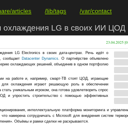
hare/articles
/lib/tags
/var/contact
мы охлаждения LG в своих ИИ ЦОД
23.04.2025 [0
ждения LG Electronics в своих дата-центрах. Речь идёт о
Д, сообщает
Datacenter Dynamics
. О партнёрстве объявлено
ерию охлаждающих решений, объединив в одном портфолио
ми на работе и, например, смарт-ТВ стоят ЦОД, играющие
я для охлаждения играют решающую роль в обеспечении
 стать уникальным игроком, она готова удовлетворить спрос
ЦОД и упростить строительство с помощью эффективных
иционирования, интеллектуальную платформа мониторинга и управлен
 что намерена сотрудничать с Microsoft для внедрения систем термор
ления». Объёмы и рамки сделки не раскрываются.