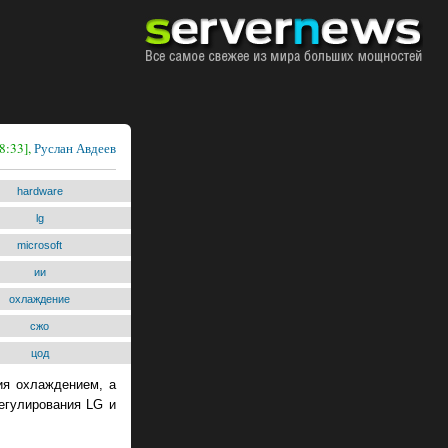
8:33],
Руслан Авдеев
hardware
lg
microsoft
ии
охлаждение
сжо
цод
ия охлаждением, а
егулирования LG и