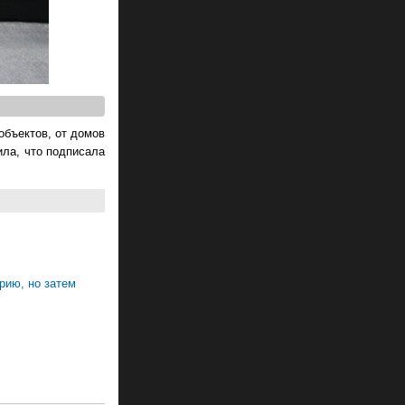
объектов, от домов
ила, что подписала
рию, но затем