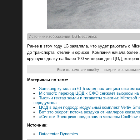
Источник изображения: LG Electronics
Ранее в этом году LG заявляла, что будет работать с Mic
до транспорта, отелей и офисов. Компания начала более
крупную сделку на более 100 чиллеров для ЦОД, которая
Если вы заметили ошибку — выделите ее мышью 
Материалы по теме:
Samsung купила за €1,5 млрд поставщика систем о
Microsoft: переход ЦОД к СЖО снижает выбросы на
Тысячи гектар земли и гигаватты энергии: Microsof
передумала
ЦОД в один подход: модульный комплект Vertiv Sma
Вот это оборот: потока воздуха от чиллеров оказа
«Систэм Электрик» представила чиллеры CoolFlow 
Источник:
Datacenter Dynamics