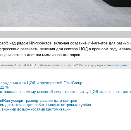
rosoft над рядом ИИ-проектов, включая создание ИИ-агентов для разных 
 агрессивно развивать решения для сектора ЦОД в прошлом году и заяв
 оценивается в десятки миллионов долларов.
и нажмите CTRL+ENTER. | Можете написать лучше? Мы всегда рады
новым авторам
.
хлаждения для ЦОД и предприятий FläktGroup
 21 %
t готовилась к самому масштабному строительству ЦОД за всю свою исто
rtRun ускорит развёртывание дата-центров
лось достаточно для работы малых ветряных турбин
с гибкими возможностями кастомизации