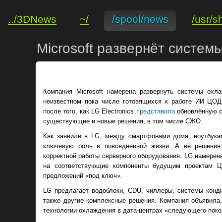
../3DNews
~/
/spool/news
/usr/s
Microsoft развернёт систе
Компания Microsoft намерена развернуть системы охла
неизвестном пока числе готовящихся к работе ИИ ЦО
после того, как LG Electronics
представила
обновлённую с
существующие и новые решения, в том числе СЖО.
Как заявили в LG, между смартфонами дома, ноутбука
ключевую роль в повседневной жизни. А её решени
корректной работы серверного оборудования. LG намерена
на соответствующие компоненты будущим проектам 
предложений «под ключ».
LG предлагает водоблоки, CDU, чиллеры, системы конд
также другие комплексные решения. Компания объявила,
технологии охлаждения в дата-центрах «следующего поко