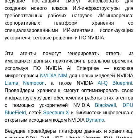
ведущие поставщики смогут использовать для
создания нового класса ИИ-инфраструктуры для
требовательных рабочих нагрузок ИИ-инференса:
корпоративных платформ хранения со
специализированными ИИ-агентами, использующих
ускорители, сетевые решения и ПО NVIDIA.
Эти агенты помогут генерировать ответы из
имеющихся данных практически в реальном времени,
используя ПО NVIDIA AI Enterprise — включая
микросервисы
NVIDIA NIM
для новых моделей NVIDIA
Llama Nemotron
, а также NVIDIA
AI-Q Blueprint
.
Провайдеры хранилищ смогут оптимизировать свою
инфраструктуру для обеспечения работы этих агентов
с помощью ускорителей NVIDIA
Blackwell
,
DPU
BlueField
, сетей
Spectrum-X
и библиотеки инференса с
открытым исходным кодом NVIDIA
Dynamo
.
Ведущие провайдеры платформ данных и хранилищ,