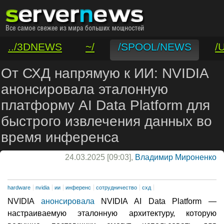
../3DNEWS
~/
/SPOOL/NEWS
/
/VAR/CONTACT
От СХД напрямую к ИИ: NVIDIA
анонсировала эталонную
платформу AI Data Platform для
быстрого извлечения данных во
время инференса
24.03.2025 [09:03],
Владимир Мироненко
hardware
nvidia
ии
инференс
сотрудничество
схд
NVIDIA
анонсировала
NVIDIA AI Data Platform —
настраиваемую эталонную архитектуру, которую