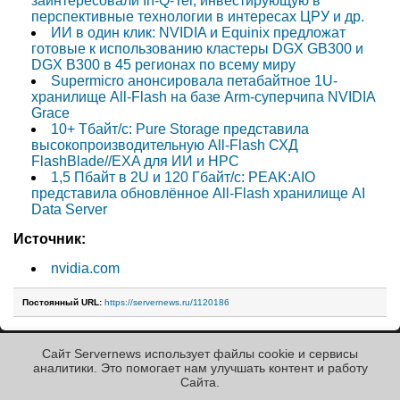
заинтересовали In-Q-Tel, инвестирующую в
перспективные технологии в интересах ЦРУ и др.
ИИ в один клик: NVIDIA и Equinix предложат
готовые к использованию кластеры DGX GB300 и
DGX B300 в 45 регионах по всему миру
Supermicro анонсировала петабайтное 1U-
хранилище All-Flash на базе Arm-суперчипа NVIDIA
Grace
10+ Тбайт/с: Pure Storage представила
высокопроизводительную All-Flash СХД
FlashBlade//EXA для ИИ и НРС
1,5 Пбайт в 2U и 120 Гбайт/с: PEAK:AIO
представила обновлённое All-Flash хранилище AI
Data Server
Источник:
nvidia.com
Постоянный URL:
https://servernews.ru/1120186
Сайт Servernews использует файлы cookie и сервисы
« Назад к ленте
аналитики. Это помогает нам улучшать контент и работу
Cайта.