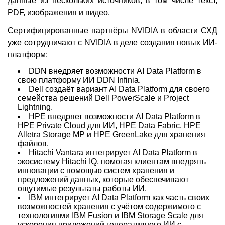
данные из нескольких источников, в том числе текст,
PDF, изображения и видео.
Сертифицированные партнёры NVIDIA в области СХД
уже сотрудничают с NVIDIA в деле создания новых ИИ-
платформ:
DDN внедряет возможности AI Data Platform в
свою платформу ИИ DDN Infinia.
Dell создаёт вариант AI Data Platform для своего
семейства решений Dell PowerScale и Project
Lightning.
HPE внедряет возможности AI Data Platform в
HPE Private Cloud для ИИ, HPE Data Fabric, HPE
Alletra Storage MP и HPE GreenLake для хранения
файлов.
Hitachi Vantara интегрирует AI Data Platform в
экосистему Hitachi IQ, помогая клиентам внедрять
инновации с помощью систем хранения и
предложений данных, которые обеспечивают
ощутимые результаты работы ИИ.
IBM интегрирует AI Data Platform как часть своих
возможностей хранения с учётом содержимого с
технологиями IBM Fusion и IBM Storage Scale для
ускорения приложений генеративного ИИ с