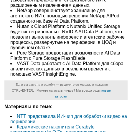
расширенным извлечением данных.
NetApp совершенствует хранилище для
агентского ИИ с помощью решения NetApp AIPod,
созданного на базе AI Data Platform.
Nutanix Cloud Platform с Nutanix Unified Storage
будет интегрированы с NVIDIA AI Data Platform, что
позволит выполнять инференс и агентские рабочие
процессы, развёрнутые на периферии, в ЦОД и
публичном облаке.
Pure Storage предоставит возможности AI Data
Platform с Pure Storage FlashBlade.
VAST Data работает с AI Data Platform для сбора
аналитических данных в реальном времени с
помощью VAST InsightEngine.
Если вы заметили ошибку — выделите ее мышью и нажмите
CTRL+ENTER. | Можете написать лучше? Мы всегда рады
новым
авторам
.
Материалы по теме:
NTT представила ИИ-чип для обработки видео на
периферии
Керамические накопители Cerabyte