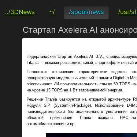
../3DNews
~/
/spool/news
/usr/s
Стартап Axelera AI анонсиро
Нидерландский стартап Axelera AI B.V., специализирую
Titania — высокопроизводительный, энергоэффективный 
Полностью технические характеристики изделия пок
проприетарную модель вычислений в памяти Digital In-Mem
обеспечивает ИИ-производительность свыше 50 TOPS на 
на уровне 15 TOPS на 1 Вт затрачиваемой энергии.
Решение Titania базируется на открытой архитектуре 
модуля SiP (System-in-Package). Использование D-I
производительности без значительного увеличения за
областей применения Titania названы НРС-плат
автомобилестроение и пр.