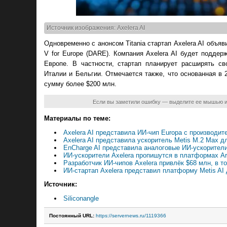
Источник изображения: Axelera AI
Одновременно с анонсом Titania стартап Axelera AI объяв
V for Europe (DARE). Компания Axelera AI будет подде
Европе. В частности, стартап планирует расширять св
Италии и Бельгии. Отмечается также, что основанная в 
сумму более $200 млн.
Если вы заметили ошибку — выделите ее мышью 
Материалы по теме:
Axelera AI представила ИИ-чип Europa с производи
Axelera AI представила ускоритель Metis M.2 Max 
EnCharge AI представила аналоговые ИИ-ускорител
ИИ-ускорители Axelera пропишутся в платформах A
Разработчик ИИ-чипов Axelera привлёк $68 млн, в 
ИИ-стартап Axelera представил платформу Metis A
Источник:
Siliconangle
Постоянный URL:
https://servernews.ru/1119366