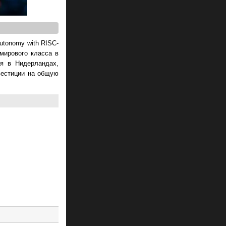
utonomy with RISC-
мирового класса в
ия в Нидерландах,
нвестиции на общую