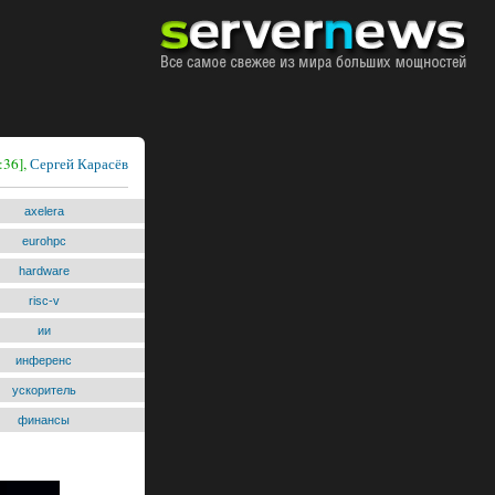
:36],
Сергей Карасёв
axelera
eurohpc
hardware
risc-v
ии
инференс
ускоритель
финансы