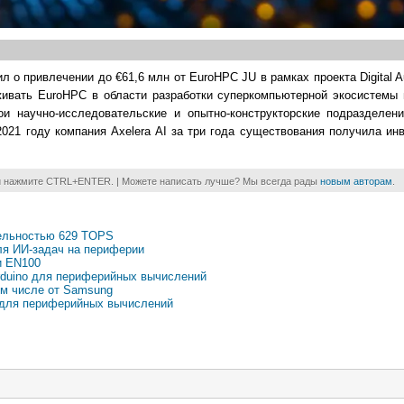
ил о привлечении до €61,6 млн от EuroHPC JU в рамках проекта Digital A
рживать EuroHPC в области разработки суперкомпьютерной экосистемы 
ои научно-исследовательские и опытно-конструкторские подразделен
2021 году компания Axelera AI за три года существования получила и
и нажмите CTRL+ENTER. | Можете написать лучше? Мы всегда рады
новым авторам
.
тельностью 629 TOPS
для ИИ-задач на периферии
и EN100
rduino для периферийных вычислений
том числе от Samsung
I для периферийных вычислений