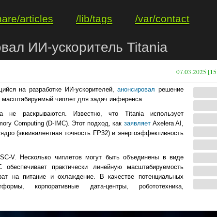
hare/articles
/lib/tags
/var/contact
вал ИИ-ускоритель Titania
07.03.2025 [15
щийся на разработке ИИ-ускорителей,
анонсировал
решение
и масштабируемый чиплет для задач инференса.
а не раскрываются. Известно, что Titania использует
ory Computing (D-IMC). Этот подход, как
заявляет
Axelera AI,
ядро (эквивалентная точность FP32) и энергоэффективность
RISC-V. Несколько чиплетов могут быть объединены в виде
MC обеспечивает практически линейную масштабируемость
трат на питание и охлаждение. В качестве потенциальных
формы, корпоративные дата-центры, робототехника,