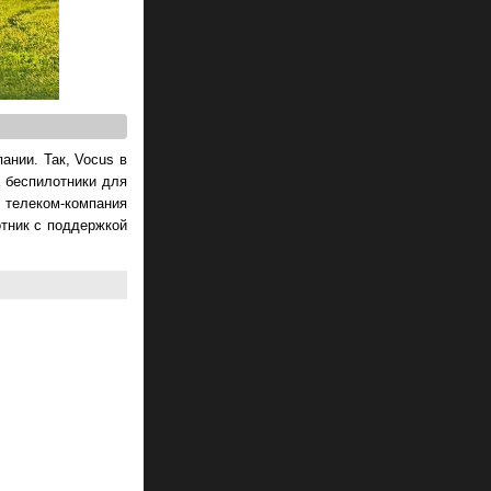
ании. Так, Vocus в
 беспилотники для
я телеком-компания
отник с поддержкой