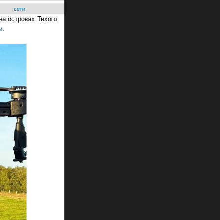
сети
 на островах Тихого
и
.