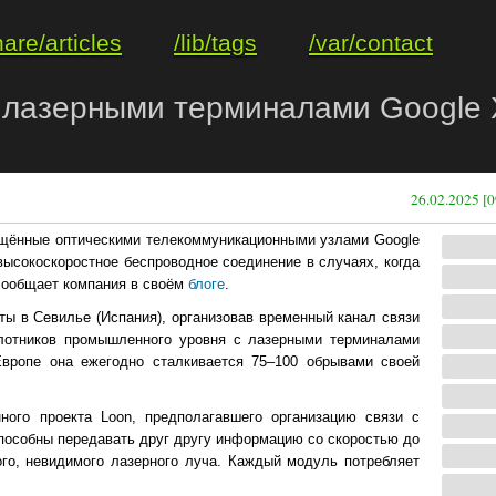
hare/articles
/lib/tags
/var/contact
 лазерными терминалами Google X
26.02.2025 [0
нащённые оптическими телекоммуникационными узлами Google
высокоскоростное беспроводное соединение в случаях, когда
сообщает компания в своём
блоге
.
ты в Севилье (Испания), организовав временный канал связи
лотников промышленного уровня с лазерными терминалами
Европе она ежегодно сталкивается 75–100 обрывами своей
ного проекта Loon, предполагавшего организацию связи с
особны передавать друг другу информацию со скоростью до
ого, невидимого лазерного луча. Каждый модуль потребляет