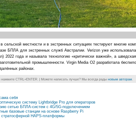
в сельской местности и в экстренных ситуациях тестируют многие комп
азе БПЛА для экстренных служб Австралии. Verizon уже использовала
Ian) 2022 года и называла технологию «критически важной», а шведска
заготовительной промышленности. Virgin Media O2 разработала беспил
далённых районах.
и нажмите CTRL+ENTER. | Можете написать лучше? Мы всегда рады
новым авторам
.
сама себя
оптическую систему Lightbridge Pro для операторов
царию сетью БПЛА-систем с 4G/5G-подключением
ные базовые станции на основе Raspberry Pi
зе стратосферной HAPS-платформы