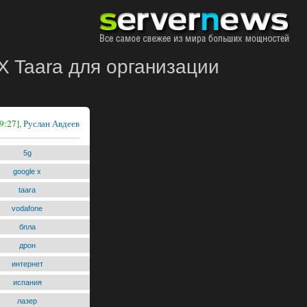
 Taara для организации
9:27],
Руслан Авдеев
5g
google x
taara
vodafone
бпла
дрон
интернет
испания
лазер