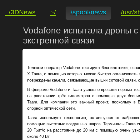
../3DNews
~/
/spool/news
/usr/s
Vodafone испытала дроны с
экстренной связи
Телеком-оператор Vodafone тестирует беспилотники, ос
X Taara, с помощью которых можно быстро организовать 
повреждены кабели, связывающие вышки сотовой связи, 
В феврале Vodafone и Taara успешно провели первые тес
на расстоянии трёх километров с помощью двух беспи
Taara. Для компании это важный проект, поскольку в 
опорной оптической сети.
Taara использует технологию, оставшуюся от заброшен
помощью высотных воздушных шаров. Терминалы Taara сп
20 Гбит/с на расстояние до 20 км с помощью очень узк
около 40 Вт.