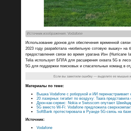
Источник изображения: Vodafone
Использование дронов для обеспечения временной связи 
2023 году разработала «мобильную сотовую вышку» на б
предоставления связи во время урагана Иэн (Hurricane 
Telia использует БПЛА для расширения охвата 5G в лесо
5G для поддержки поисковых и спасательных команд в от
Если вы заметили ошибку — выделите ее мышью 
Материалы по теме:
Вышка Vodafone с роборукой и ИИ перенастраивает 
20 лазерных гигабит по воздуху: Taara представила 
Дрон-как-сервис: Nokia и Swisscom опутают Швей
5G вместо Wi-Fi: Vodafone предложила сверхкомпакт
SoftBank протестировала в Руанде 5G-связь на ба
Источник:
Vodafone