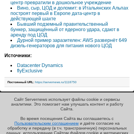
центр превратили в дошкольное учреждение
Вино, сыр, ЦОД и доломит: в Итальянских Альпах
построят первый в Европе дата-центр в
действующей шахте
Бывший подземный правительственный
бункер, защищённый от ядерного удара, сдают в
аренду под ЦОД
Дурной пример заразителен: AWS развернёт 649
дизель-генераторов для питания нового ЦОД
Источники:
Datacenter Dynamics
flyExclusive
Постоянный URL:
https://servernews.ru/1118750
Сайт Servernews использует файлы cookie и сервисы
« Назад к ленте
аналитики. Это помогает нам улучшать контент и работу
Cайта.
Во время посещения Cайта вы соглашаетесь с
Пользовательским соглашением
и даёте согласие на
✖
обработку и передачу (в т.ч. трансграничную) персональных
Copyright ©2010-2026
данных, использование Cайтом файлов cookie и метрических
Servernews
.
Пользовательское