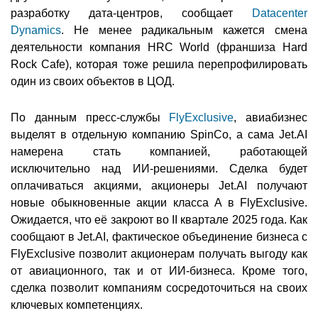
разработку дата-центров, сообщает
Datacenter
Dynamics
. Не менее радикальным кажется смена
деятельности компания HRC World (франшиза Hard
Rock Cafe), которая тоже решила перепрофилировать
один из своих объектов в ЦОД.
По данным пресс-службы
FlyExclusive
, авиабизнес
выделят в отдельную компанию SpinCo, а сама Jet.AI
намерена стать компанией, работающей
исключительно над ИИ-решениями. Сделка будет
оплачиваться акциями, акционеры Jet.AI получают
новые обыкновенные акции класса A в FlyExclusive.
Ожидается, что её закроют во II квартале 2025 года. Как
сообщают в Jet.AI, фактическое объединение бизнеса с
FlyExclusive позволит акционерам получать выгоду как
от авиационного, так и от ИИ-бизнеса. Кроме того,
сделка позволит компаниям сосредоточиться на своих
ключевых компетенциях.