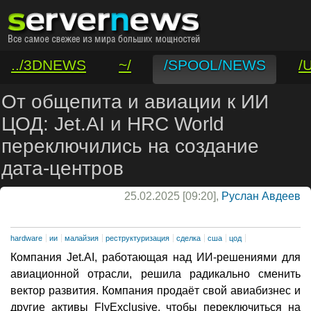
../3DNEWS
~/
/SPOOL/NEWS
/
/VAR/CONTACT
От общепита и авиации к ИИ
ЦОД: Jet.AI и HRC World
переключились на создание
дата-центров
25.02.2025 [09:20],
Руслан Авдеев
hardware
ии
малайзия
реструктуризация
сделка
сша
цод
Компания Jet.AI, работающая над ИИ-решениями для
авиационной отрасли, решила радикально сменить
вектор развития. Компания продаёт свой авиабизнес и
другие активы FlyExclusive, чтобы переключиться на