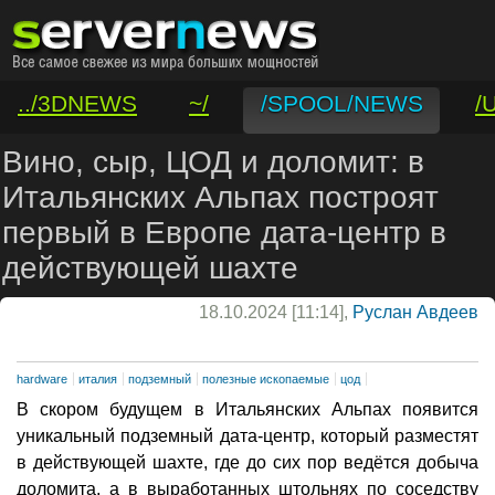
../3DNEWS
~/
/SPOOL/NEWS
/
/VAR/CONTACT
Вино, сыр, ЦОД и доломит: в
Итальянских Альпах построят
первый в Европе дата-центр в
действующей шахте
18.10.2024 [11:14],
Руслан Авдеев
hardware
италия
подземный
полезные ископаемые
цод
В скором будущем в Итальянских Альпах появится
уникальный подземный дата-центр, который разместят
в действующей шахте, где до сих пор ведётся добыча
доломита, а в выработанных штольнях по соседству