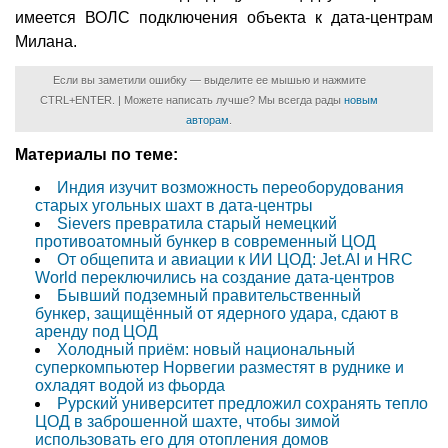
имеется ВОЛС подключения объекта к дата-центрам
Милана.
Если вы заметили ошибку — выделите ее мышью и нажмите
CTRL+ENTER. | Можете написать лучше? Мы всегда рады
новым
авторам
.
Материалы по теме:
Индия изучит возможность переоборудования
старых угольных шахт в дата-центры
Sievers превратила старый немецкий
противоатомный бункер в современный ЦОД
От общепита и авиации к ИИ ЦОД: Jet.AI и HRC
World переключились на создание дата-центров
Бывший подземный правительственный
бункер, защищённый от ядерного удара, сдают в
аренду под ЦОД
Холодный приём: новый национальный
суперкомпьютер Норвегии разместят в руднике и
охладят водой из фьорда
Рурский университет предложил сохранять тепло
ЦОД в заброшенной шахте, чтобы зимой
использовать его для отопления домов