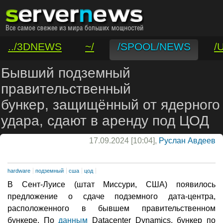
../3DNEWS
~/
/SPOOL/NEWS
/
/VAR/CONTACT
Бывший подземный
правительственный
бункер, защищённый от ядерного
удара, сдают в аренду под ЦОД
17.09.2024 [10:04],
Руслан Авдеев
hardware
подземный
сша
цод
В Сент-Луисе (штат Миссури, США) появилось
предложение о сдаче подземного дата-центра,
расположенного в бывшем правительственном
бункере. По
данным
Datacenter Dynamics, бункер по