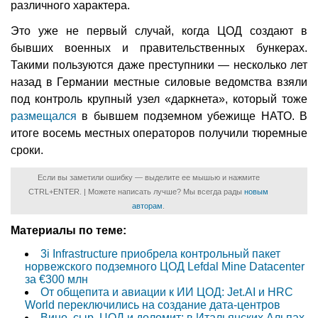
различного характера.
Это уже не первый случай, когда ЦОД создают в
бывших военных и правительственных бункерах.
Такими пользуются даже преступники — несколько лет
назад в Германии местные силовые ведомства взяли
под контроль крупный узел «даркнета», который тоже
размещался
в бывшем подземном убежище НАТО. В
итоге восемь местных операторов получили тюремные
сроки.
Если вы заметили ошибку — выделите ее мышью и нажмите
CTRL+ENTER. | Можете написать лучше? Мы всегда рады
новым
авторам
.
Материалы по теме:
3i Infrastructure приобрела контрольный пакет
норвежского подземного ЦОД Lefdal Mine Datacenter
за €300 млн
От общепита и авиации к ИИ ЦОД: Jet.AI и HRC
World переключились на создание дата-центров
Вино, сыр, ЦОД и доломит: в Итальянских Альпах