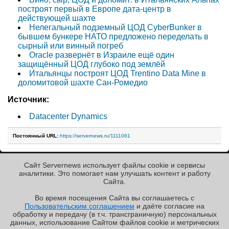
построят первый в Европе дата-центр в
действующей шахте
Нелегальный подземный ЦОД CyberBunker в
бывшем бункере НАТО предложено переделать в
сырный или винный погреб
Oracle развернёт в Израиле ещё один
защищённый ЦОД глубоко под землёй
Итальянцы построят ЦОД Trentino Data Mine в
доломитовой шахте Сан-Ромедио
Источник:
Datacenter Dynamics
Постоянный URL:
https://servernews.ru/1111061
Сайт Servernews использует файлы cookie и сервисы
« Назад к ленте
аналитики. Это помогает нам улучшать контент и работу
Cайта.
Во время посещения Cайта вы соглашаетесь с
Пользовательским соглашением
и даёте согласие на
✖
обработку и передачу (в т.ч. трансграничную) персональных
Copyright ©2010-2026
данных, использование Cайтом файлов cookie и метрических
Servernews
.
Пользовательское
соглашение
.
Защищено