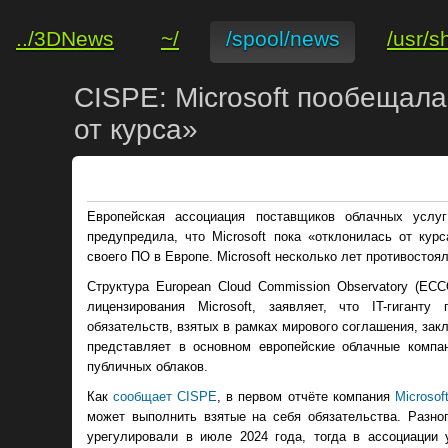
../3DNews
~/
/spool/news
/usr/s
CISPE: Microsoft пообещал
от курса»
Европейская ассоциация поставщиков облачных услуг C
предупредила, что Microsoft пока «отклонилась от кур
своего ПО в Европе. Microsoft несколько лет противостоя
Структура European Cloud Commission Observatory (EC
лицензирования Microsoft, заявляет, что IT-гиган
обязательств, взятых в рамках мирового соглашения, зак
представляет в основном европейские облачные комп
публичных облаков.
Как
сообщает CISPE
, в первом отчёте компания
Microsof
может выполнить взятые на себя обязательства. Разно
урегулировали в июле 2024 года, тогда в ассоциации 