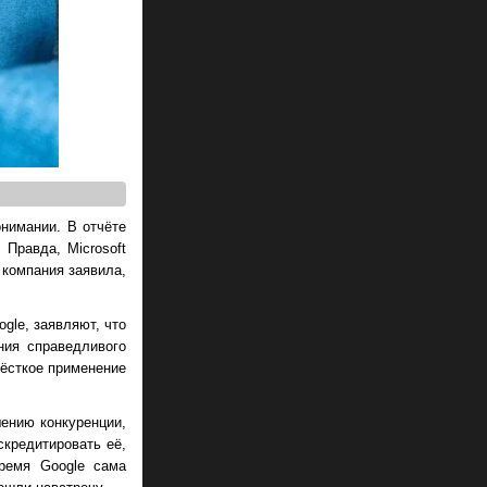
нимании. В отчёте
 Правда, Microsoft
 компания заявила,
gle, заявляют, что
ния справедливого
ёсткое применение
ению конкуренции,
скредитировать её,
время Google сама