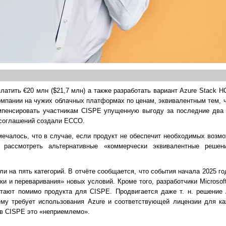
латить €20 млн ($21,7 млн) а также разработать вариант Azure Stack H
омпании на чужих облачных платформах по ценам, эквивалентным тем, 
омпенсировать участникам CISPE упущенную выгоду за последние два 
 соглашений создали ECCO.
ечалось, что в случае, если продукт не обеспечит необходимых возм
 рассмотреть альтернативные «коммерчески эквивалентные решен
и на пять категорий. В отчёте сообщается, что события начала 2025 го
нки и переваривания» новых условий. Кроме того, разработчики Microso
отают помимо продукта для CISPE. Продвигается даже т. н. решение 
ему требует использования Azure и соответствующей лицензии для ка
ов CISPE это «неприемлемо».