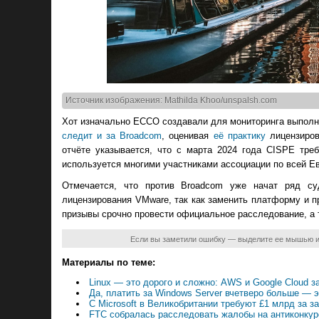
Источник изображения: Mathilda Khoo/unspalsh.com
Хот изначально ECCO создавали для мониторинга выполне
следит и за Broadcom
, оценивая
её практику
лицензиров
отчёте указывается, что с марта 2024 года CISPE тр
используется многими участниками ассоциации по всей Е
Отмечается, что против Broadcom уже начат ряд су
лицензирования VMware, так как заменить платформу и
призывы срочно провести официальное расследование, а т
Если вы заметили ошибку — выделите ее мышью 
Материалы по теме:
Linux — это дорого и сложно: AWS и Google Cloud з
Да, платить за Windows Server вчетверо больше — э
С Microsoft в Великобритании требуют £1 млрд за 
FTC собралась расследовать жалобы на антиконкуре