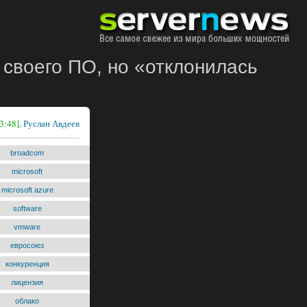
своего ПО, но «отклонилась
3:48],
Руслан Авдеев
broadcom
microsoft
microsoft azure
software
vmware
евросоюз
конкуренция
лицензия
облако