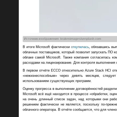
Источник изображения: krakenimages/unsplash.com
В итоге Microsoft фактически
откупилась
, обязавшись вып
облачных поставщиков, который позволит запускать ПО к
облаке самой Microsoft. Также компания согласилась к
расходами на лицензирование. Для контроля выполнения
В первом отчёте ECCO относительно Azure Stack HCI отм
«нежизнеспособным» через девять месяцев, следует
использованием существующих программ.
Оценку прогресса в выполнении договорённостей разделил
Microsoft всё ещё находится в процессе «обработки, оце
на очень длинный список задач, над которыми они раб
решением фактически не является, поскольку по-прежн
облачного оператора. В отчёте сообщается, что для член