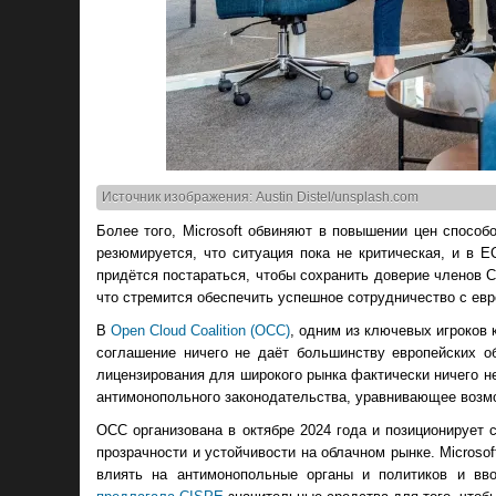
Источник изображения: Austin Distel/unsplash.com
Более того, Microsoft обвиняют в повышении цен спосо
резюмируется, что ситуация пока не критическая, и в E
придётся постараться, чтобы сохранить доверие членов C
что стремится обеспечить успешное сотрудничество с евр
В
Open Cloud Coalition (OCC)
, одним из ключевых игроков 
соглашение ничего не даёт большинству европейских об
лицензирования для широкого рынка фактически ничего 
антимонопольного законодательства, уравнивающее возм
OCC организована в октябре 2024 года и позиционирует
прозрачности и устойчивости на облачном рынке. Microso
влиять на антимонопольные органы и политиков и вв