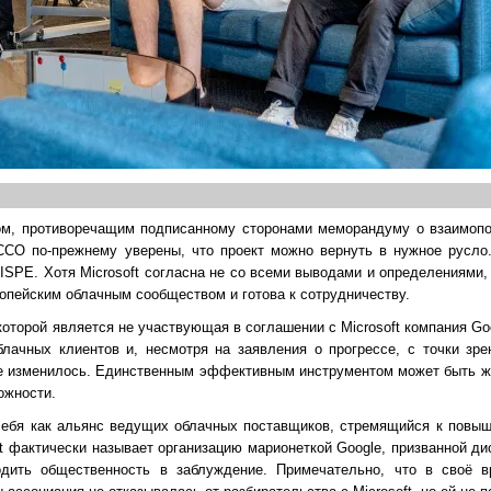
бом, противоречащим подписанному сторонами меморандуму о взаимопо
CCO по-прежнему уверены, что проект можно вернуть в нужное русло.
ISPE. Хотя Microsoft согласна не со всеми выводами и определениями,
опейским облачным сообществом и готова к сотрудничеству.
которой является не участвующая в соглашении с Microsoft компания Goo
лачных клиентов и, несмотря на заявления о прогрессе, с точки зре
не изменилось. Единственным эффективным инструментом может быть ж
ожности.
 себя как альянс ведущих облачных поставщиков, стремящийся к повыш
ft фактически называет организацию марионеткой Google, призванной ди
одить общественность в заблуждение. Примечательно, что в своё 