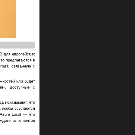
CI для европейских
что предлагаются в
года, связанную с
ожностей или будет
ия», доступные с
да показывают, что
ft якобы ссылаются
Azure Local — что
ждого из клиентов