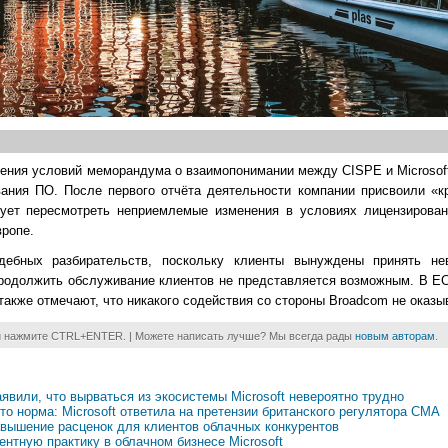
ния условий меморандума о взаимопонимании между CISPE и Microsoft
ания ПО. После первого отчёта деятельности компании присвоили «кр
ебует пересмотреть неприемлемые изменения в условиях лицензиров
вропе.
дебных разбирательств, поскольку клиенты вынуждены принять не
 продолжить обслуживание клиентов не представляется возможным. В 
акже отмечают, что никакого содействия со стороны Broadcom не оказы
и нажмите CTRL+ENTER. | Можете написать лучше? Мы всегда рады
новым авторам
.
аявили, что вырваться из экосистемы Microsoft невероятно трудно
то норма: Microsoft ответила на претензии британского регулятора CMA
завышение расценок для клиентов облачных конкурентов
нтную практику в облачном бизнесе Microsoft