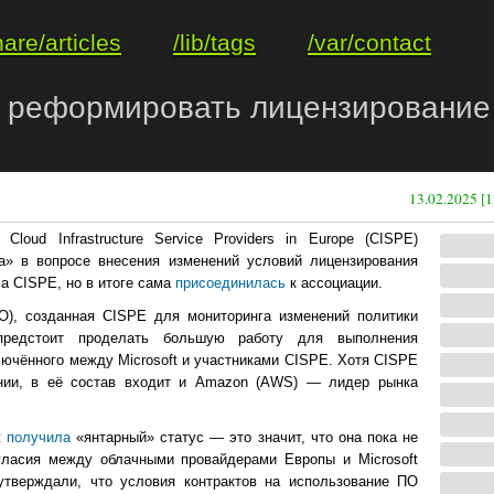
hare/articles
/lib/tags
/var/contact
а реформировать лицензирование 
13.02.2025 [1
loud Infrastructure Service Providers in Europe (CISPE)
са» в вопросе внесения изменений условий лицензирования
ла CISPE, но в итоге сама
присоединилась
к ассоциации.
CO), созданная CISPE для мониторинга изменений политики
ту предстоит проделать большую работу для выполнения
лючённого между Microsoft и участниками CISPE. Хотя CISPE
ании, в её состав входит и Amazon (AWS) — лидер рынка
t получила
«янтарный» статус — это значит, что она пока не
гласия между облачными провайдерами Европы и Microsoft
утверждали, что условия контрактов на использование ПО