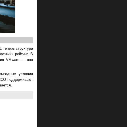
, теперь структура
асный» рейтинг. В
ания VMware — оно
выгодные условия
ECCO поддерживают
вается.