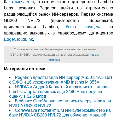
Как
отмечается
, стратегическое партнёрство с Lambda
Labs позволит Pegatron выйти на стремительно
расширяющийся рынок ИИ-серверов. Первая система
GB200 NVL72 (производства Supermicro),
принадлежащая Lambda,
была запущена
на
прошедших выходных в «водородном» дата-центре
EdgeCloudLink
.
Если вы заметили ошибку — выделите ее мышью и нажмите
CTRL+ENTER. | Можете написать лучше? Мы всегда рады
новым
авторам
.
Материалы по теме:
Pegatron представила ИИ-сервер AS501-4A1-16I1
с СЖО и 16 ускорителями AMD Instinct MI355X
NVIDIA и Андрей Карпатый вложились в Lambda
Lambs: стартап привлёк ещё $480 млн, получив
оценку в $2,5 млрд
В облаке CoreWeave появились суперускорители
NVIDIA GB200 NVL72
CoreWeave поставит IBM ИИ-суперкомпьютер на
базе NVIDIA GB200 NVL72 для обучения моделей