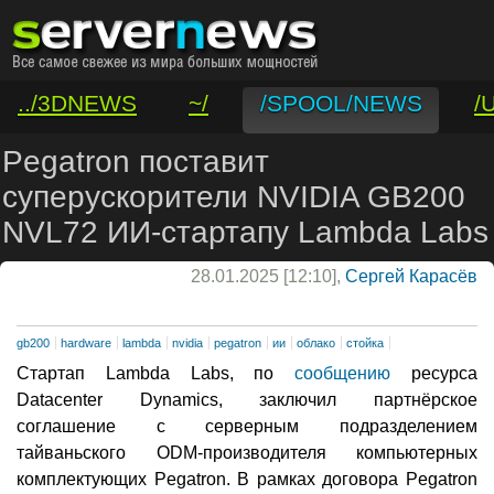
../3DNEWS
~/
/SPOOL/NEWS
/
/VAR/CONTACT
Pegatron поставит
суперускорители NVIDIA GB200
NVL72 ИИ-стартапу Lambda Labs
28.01.2025 [12:10],
Сергей Карасёв
gb200
hardware
lambda
nvidia
pegatron
ии
облако
стойка
Стартап Lambda Labs, по
сообщению
ресурса
Datacenter Dynamics, заключил партнёрское
соглашение с серверным подразделением
тайваньского ODM-производителя компьютерных
комплектующих Pegatron. В рамках договора Pegatron