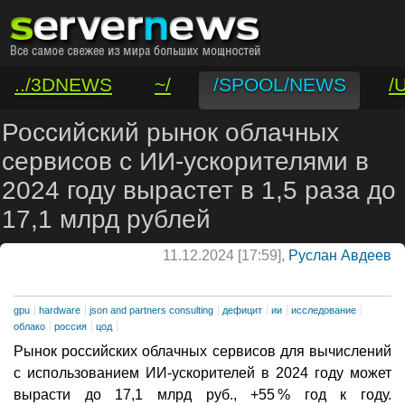
../3DNEWS
~/
/SPOOL/NEWS
/
/VAR/CONTACT
Российский рынок облачных
сервисов с ИИ-ускорителями в
2024 году вырастет в 1,5 раза до
17,1 млрд рублей
11.12.2024 [17:59],
Руслан Авдеев
gpu
hardware
json and partners consulting
дефицит
ии
исследование
облако
россия
цод
Рынок российских облачных сервисов для вычислений
с использованием ИИ-ускорителей в 2024 году может
вырасти до 17,1 млрд руб., +55 % год к году.