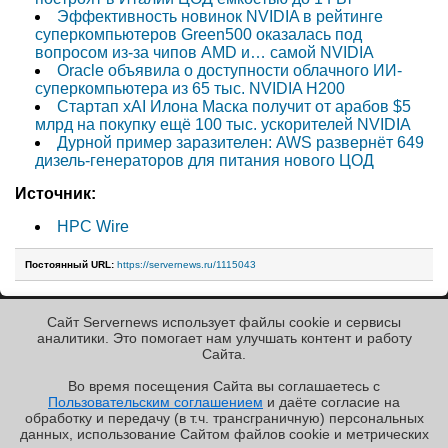
Эффективность новинок NVIDIA в рейтинге
суперкомпьютеров Green500 оказалась под
вопросом из-за чипов AMD и… самой NVIDIA
Oracle объявила о доступности облачного ИИ-
суперкомпьютера из 65 тыс. NVIDIA H200
Стартап xAI Илона Маска получит от арабов $5
млрд на покупку ещё 100 тыс. ускорителей NVIDIA
Дурной пример заразителен: AWS развернёт 649
дизель-генераторов для питания нового ЦОД
Источник:
HPC Wire
Постоянный URL:
https://servernews.ru/1115043
Сайт Servernews использует файлы cookie и сервисы
« Назад к ленте
аналитики. Это помогает нам улучшать контент и работу
Cайта.
Во время посещения Cайта вы соглашаетесь с
Пользовательским соглашением
и даёте согласие на
✖
РЕКЛАМА • ООО «ЛАБОРАТОРИЯ ЧИСЛИТЕЛЬ»
обработку и передачу (в т.ч. трансграничную) персональных
Copyright ©2010-2026
данных, использование Cайтом файлов cookie и метрических
Servernews
.
Пользовательское
соглашение
.
Защищено