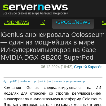
../3DNEWS
~/
/SPOOL/NEWS
/
/VAR/CONTACT
iGenius анонсировала Colosseum
— один из мощнейших в мире
ИИ-суперкомпьютеров на базе
NVIDIA DGX GB200 SuperPod
06.12.2024 [16:42],
Сергей Карасёв
dgx
gb200
hardware
hpc
nvidia
ии
италия
суперкомпьютер
Компания iGenius, специализирующаяся на ИИ-
моделях для отраслей со строгим регулированием,
анонсировала вычислительную платформу Colosseum.
Это, как утверждается, один из самых мощных в мире