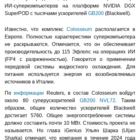
ИИ-суперкомпьютеров на платформе NVIDIA DGX
SuperPOD с тысячами ускорителей
GB200
(Blackwell).
Известно, что комплекс
Colosseum
располагается в
Европе. Полностью характеристики суперкомпьютера
не раскрываются. Отмечается, что он обеспечивает
производительность до 115 Эфлопс на операциях ИИ
(FP4 с разреженностью). Говорится о применении
передовой системы жидкостного охлаждения. Для
питания используется энергия из возобновляемых
источников в Италии.
По
информации
Reuters, в состав Colosseum войдут
около 80 суперускорителей
GB200 NVL72
. Таким
образом, общее количество ускорителей Blackwell
достигает 5760. Общее энергопотребление системы
должно составить почти 10 МВт. Стоимость проекта не
называется. Но глава iGenius Ульян Шарка (Uljan
Sharka) отмечает, что компания в течение 2024 года