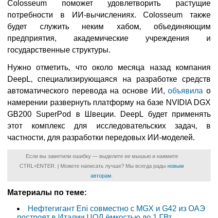
Colosseum поможет удовлетворить растущие
потребности в ИИ-вычислениях. Colosseum также
будет служить неким хабом, объединяющим
предприятия, академические учреждения и
государственные структуры.
Нужно отметить, что около месяца назад компания
DeepL, специализирующаяся на разработке средств
автоматического перевода на основе ИИ,
объявила
о
намерении развернуть платформу на базе NVIDIA DGX
GB200 SuperPod в Швеции. DeepL будет применять
этот комплекс для исследовательских задач, в
частности, для разработки передовых ИИ-моделей.
Если вы заметили ошибку — выделите ее мышью и нажмите
CTRL+ENTER. | Можете написать лучше? Мы всегда рады
новым
авторам
.
Материалы по теме:
Нефтегигант Eni совместно с MGX и G42 из ОАЭ
построят в Италии ЦОД ёмкостью до 1 ГВт