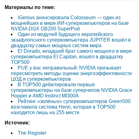
Материалы по теме:
iGenius анонсировала Colosseum — один из
мощнейших в мире ИИ-суперкомпьютеров на базе
NVIDIA DGX GB200 SuperPod
Один из модулей будущего европейского
экзафлопсного суперкомпьютера JUPITER вошёл в
двадцатку самых мощных систем мира
El Dorado, младший брат самого мощного в мире
суперкомпьютера El Capitan, вошёл в двадцатку
TOP500
PUE у вас неправильный: NVIDIA призывает
пересмотреть методы оценки энергоэффективности
ЦОД и суперкомпьютеров
В TOP500 дебютировали первые
суперкомпьютеры на базе суперчипов NVIDIA Grace
Hopper и AMD Instinct MI300A
Рейтинг «зелёных» суперкомпьютеров Green500
возглавила система Henri, которая в TOP500
находится лишь на 255 месте
Источник:
The Register