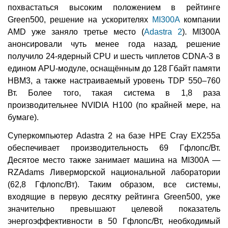
похвастаться высоким положением в рейтинге
Green500, решение на ускорителях
MI300A
компании
AMD уже заняло третье место (
Adastra 2
). MI300A
анонсировали чуть менее года назад, решение
получило 24-ядерный CPU и шесть чиплетов CDNA-3 в
едином APU-модуле, оснащённым до 128 Гбайт памяти
HBM3, а также настраиваемый уровень TDP 550–760
Вт. Более того, такая система в 1,8 раза
производительнее NVIDIA H100 (по крайней мере, на
бумаге).
Суперкомпьютер Adastra 2 на базе HPE Cray EX255a
обеспечивает производительность 69 Гфлопс/Вт.
Десятое место также занимает машина на MI300A —
RZAdams Ливерморской национальной лаборатории
(62,8 Гфлопс/Вт). Таким образом, все системы,
входящие в первую десятку рейтинга Green500, уже
значительно превышают целевой показатель
энергоэффективности в 50 Гфлопс/Вт, необходимый