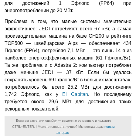
для достижений 1 Эфлопс (FP64) при
энергопотреблении до 20 МВт.
Проблема в том, что малые системы значительно
эффективнее: JEDI потребляет всего 67 кВт, а самая
производительная машина на базе GH200 в рейтинге
TOP500 — швейцарская Alps — обеспечивает 434
Пфлопс (FP64), потребляя 7,1 МВт — это лишь 14-я из
наиболее энергоэффективных машин (61 Гфлопс/Вт).
Та же проблема и с Adastra 2: компьютер потребляет
даже меньше JEDI — 37 кВт. Если бы удалось
сохранять уровень 69 Гфлопс/Вт в больших масштабах,
потребовалось бы всего 25,2 МВт для достижения
1,742 Эфлопс, как у
El Capitan
. Но последнему
требуется около 29,6 МВт для достижения таких
рекордных показателей.
Если вы заметили ошибку — выделите ее мышью и нажмите
CTRL+ENTER. | Можете написать лучше? Мы всегда рады
новым
авторам
.