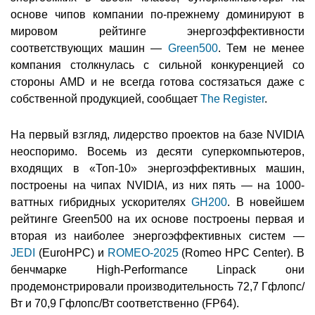
основе чипов компании по-прежнему доминируют в
мировом рейтинге энергоэффективности
соответствующих машин —
Green500
. Тем не менее
компания столкнулась с сильной конкуренцией со
стороны AMD и не всегда готова состязаться даже с
собственной продукцией, сообщает
The Register
.
На первый взгляд, лидерство проектов на базе NVIDIA
неоспоримо. Восемь из десяти суперкомпьютеров,
входящих в «Топ-10» энергоэффективных машин,
построены на чипах NVIDIA, из них пять — на 1000-
ваттных гибридных ускорителях
GH200
. В новейшем
рейтинге Green500 на их основе построены первая и
вторая из наиболее энергоэффективных систем —
JEDI
(EuroHPC) и
ROMEO-2025
(Romeo HPC Center). В
бенчмарке High-Performance Linpack они
продемонстрировали производительность 72,7 Гфлопс/
Вт и 70,9 Гфлопс/Вт соответственно (FP64).