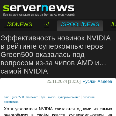
../3DNEWS
~/
/SPOOL/NEWS
/
/VAR/CONTACT
Эффективность новинок NVIDIA
в рейтинге суперкомпьютеров
Green500 оказалась под
вопросом из-за чипов AMD и…
самой NVIDIA
25.11.2024 [13:10],
Руслан Авдеев
amd
green500
hardware
hpc
nvidia
суперкомпьютер
экология
энергетика
Хотя ускорители NVIDIA считаются одними из самых
энергоёмких в своём классе, суперкомпьютеры на