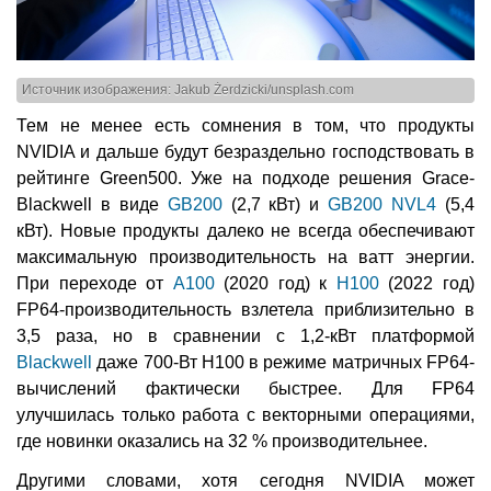
Источник изображения: Jakub Żerdzicki/unsplash.com
Тем не менее есть сомнения в том, что продукты
NVIDIA и дальше будут безраздельно господствовать в
рейтинге Green500. Уже на подходе решения Grace-
Blackwell в виде
GB200
(2,7 кВт) и
GB200 NVL4
(5,4
кВт). Новые продукты далеко не всегда обеспечивают
максимальную производительность на ватт энергии.
При переходе от
A100
(2020 год) к
H100
(2022 год)
FP64-производительность взлетела приблизительно в
3,5 раза, но в сравнении с 1,2-кВт платформой
Blackwell
даже 700-Вт H100 в режиме матричных FP64-
вычислений фактически быстрее. Для FP64
улучшилась только работа с векторными операциями,
где новинки оказались на 32 % производительнее.
Другими словами, хотя сегодня NVIDIA может