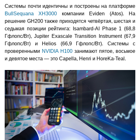
Системы почти идентичны и построены на платформе
BullSequana XH3000
компании Eviden (Atos). На
решение GH200 также приходятся четвёртая, шестая и
седьмая позиции рейтинга: Isambard-AI Phase 1 (68,8
Гфлопс/Вт), Jupiter Exascale Transition Instrument (67,9
Гфлопс/Вт) и Helios (66,9 Гфлопс/Вт). Системы с
проверенными
NVIDIA H100
занимают пятое, восьмое
и девятое места — это Capella, Henri и HoreKa-Teal.