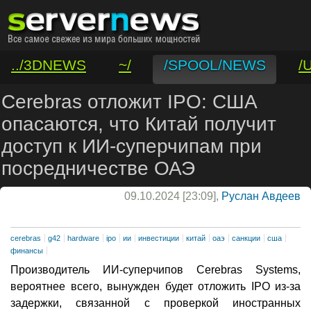
../3DNEWS
~/
/SPOOL/NEWS
/
/VAR/CONTACT
Cerebras отложит IPO: США
опасаются, что Китай получит
доступ к ИИ-суперчипам при
посредничестве ОАЭ
09.10.2024 [23:09],
Руслан Авдеев
cerebras
g42
hardware
ipo
ии
инвестиции
китай
оаэ
санкции
сша
финансы
Производитель ИИ-суперчипов Cerebras Systems,
вероятнее всего, вынужден будет отложить IPO из-за
задержки, связанной с проверкой иностранных