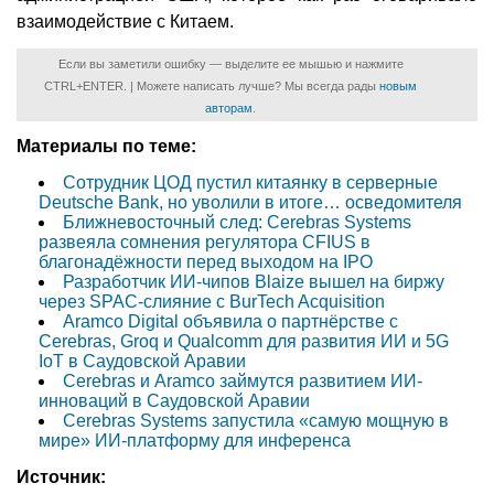
взаимодействие с Китаем.
Если вы заметили ошибку — выделите ее мышью и нажмите
CTRL+ENTER. | Можете написать лучше? Мы всегда рады
новым
авторам
.
Материалы по теме:
Сотрудник ЦОД пустил китаянку в серверные
Deutsche Bank, но уволили в итоге… осведомителя
Ближневосточный след: Cerebras Systems
развеяла сомнения регулятора CFIUS в
благонадёжности перед выходом на IPO
Разработчик ИИ-чипов Blaize вышел на биржу
через SPAC-слияние с BurTech Acquisition
Aramco Digital объявила о партнёрстве с
Cerebras, Groq и Qualcomm для развития ИИ и 5G
IoT в Саудовской Аравии
Cerebras и Aramco займутся развитием ИИ-
инноваций в Саудовской Аравии
Cerebras Systems запустила «самую мощную в
мире» ИИ-платформу для инференса
Источник: