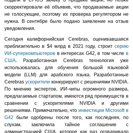
скорректировали её объявив, что продаваемые акции
не голосующие, поэтому их проверка регулятором не
нужна. В сентябре было подано заявление на отзыв
уведомления.
Сегодня калифорнийская Cerebras, оценивавшаяся
приблизительно в $4 млрд в 2021 году, строит
серию
ИИ-суперкомпьютеров
в интересах G42, в том числе
в
США
. Разработанная Cerebras технология уже
использовалась для обучения большой языковой
модели (LLM) для арабского языка. Разработанные
Cerebras
ускорители
конкурируют с решениями NVIDIA.
По мнению экспертов, ИИ-чипы огромного размера,
предлагаемые стартапом, имеются ряд преимуществ в
сравнении с ускорителями NVIDIA и другими
решениями. Примечательно, что
инвестиции Microsoft в
G42
были одобрены после того, как последняя, по
слухам, заключила тайное соглашение с
администрацией США, которое как раз оговаривало