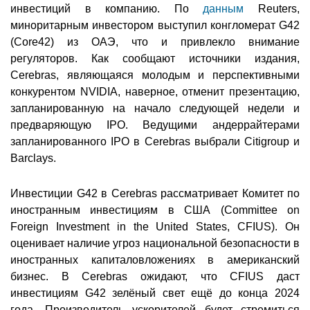
инвестиций в компанию. По
данным
Reuters,
миноритарным инвестором выступил конгломерат G42
(Core42) из ОАЭ, что и привлекло внимание
регуляторов. Как сообщают источники издания,
Cerebras, являющаяся молодым и перспективными
конкурентом NVIDIA, наверное, отменит презентацию,
запланированную на начало следующей недели и
предваряющую IPO. Ведущими андеррайтерами
запланированного IPO в Cerebras выбрали Citigroup и
Barclays.
Инвестиции G42 в Cerebras рассматривает Комитет по
иностранным инвестициям в США (Committee on
Foreign Investment in the United States, CFIUS). Он
оценивает наличие угроз национальной безопасности в
иностранных капиталовложениях в американский
бизнес. В Cerebras ожидают, что CFIUS даст
инвестициям G42 зелёный свет ещё до конца 2024
года. Производитель ускорителей будет стремиться