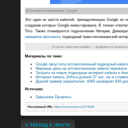
Источник изображения: Google
Это один из шести кабелей, принадлежащих Google из ч
создание которых Google инвестировала. В точках ответ
Того. Также планируется подключение Нигерии, Демокра
намерена проложить
подводный транстихоокеанский интерн
Если вы заметили ошибку — выделите ее мышью 
Материалы по теме:
Google запустила оптоволоконный подводный кабел
Мировые цены на оптоволоконные кабели пережили
Затраты на новые подводные интернет-кабели в бли
Интернет-кабель 2Africa длиной 37 тыс. км и стои
Дурной пример заразителен: AWS развернёт 649 ди
Источник:
Datacenter Dynamics
Постоянный URL:
https://servernews.ru/1073599
« Назад к ленте