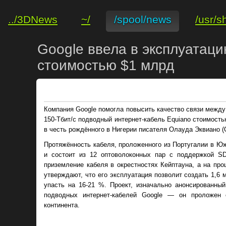
../3DNews
~/
/spool/news
/usr/s
Google ввела в эксплуатаци
стоимостью $1 млрд
Компания Google помогла повысить качество связи межд
150-Тбит/с подводный интернет-кабель Equiano стоимост
в честь рождённого в Нигерии писателя Олауда Эквиано (O
Протяжённость кабеля, проложенного из Португалии в Юж
и состоит из 12 оптоволоконных пар с поддержкой SDM
приземление кабеля в окрестностях Кейптауна, а на пр
утверждают, что его эксплуатация позволит создать 1,6 
упасть на 16-21 %. Проект, изначально анонсированны
подводных интернет-кабелей Google — он проложен 
континента.