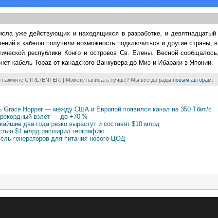
исла уже действующих и находящихся в разработке, и девятнадцатый п
влений к кабелю получили возможность подключиться и другие страны,
тической республики Конго и островов Св. Елены. Весной сообщалось,
ет-кабель Topaz от канадского Ванкувера до Миэ и Ибараки в Японии.
и нажмите CTRL+ENTER. | Можете написать лучше? Мы всегда рады
новым авторам
.
ь Grace Hopper — между США и Европой появился канал на 350 Тбит/с
 рекордный взлёт — до +70 %
жайшие два года резко вырастут и составят $10 млрд
мостью $1 млрд расширил географию
зель-генераторов для питания нового ЦОД