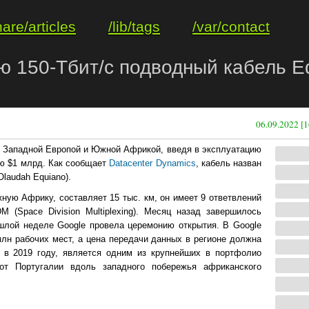
hare/articles
/lib/tags
/var/contact
ю 150-Тбит/с подводный кабель Eq
06.09.2022 [1
у Западной Европой и Южной Африкой, введя в эксплуатацию
ью $1 млрд. Как сообщает
Datacenter Dynamics
, кабель назван
laudah Equiano).
ную Африку, составляет 15 тыс. км, он имеет 9 ответвлений
 (Space Division Multiplexing). Месяц назад завершилось
ошлой неделе Google провела церемонию открытия. В Google
млн рабочих мест, а цена передачи данных в регионе должна
й в 2019 году, является одним из крупнейших в портфолио
от Португалии вдоль западного побережья африканского