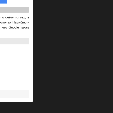
о счёту из тех, в
 включая Намибию и
 что Google также