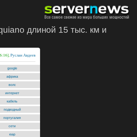
uiano длиной 15 тыс. км и
6:16],
Руслан Авдеев
google
африка
волс
интернет
кабель
подводный
португалия
сети
юар