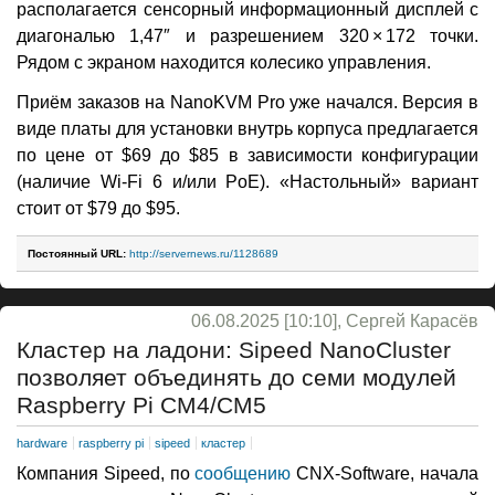
располагается сенсорный информационный дисплей с
диагональю 1,47″ и разрешением 320 × 172 точки.
Рядом с экраном находится колесико управления.
Приём заказов на NanoKVM Pro уже начался. Версия в
виде платы для установки внутрь корпуса предлагается
по цене от $69 до $85 в зависимости конфигурации
(наличие Wi-Fi 6 и/или PoE). «Настольный» вариант
стоит от $79 до $95.
Постоянный URL:
http://servernews.ru/1128689
06.08.2025 [10:10], Сергей Карасёв
Кластер на ладони: Sipeed NanoCluster
позволяет объединять до семи модулей
Raspberry Pi CM4/CM5
hardware
raspberry pi
sipeed
кластер
Компания Sipeed, по
сообщению
CNX-Software, начала