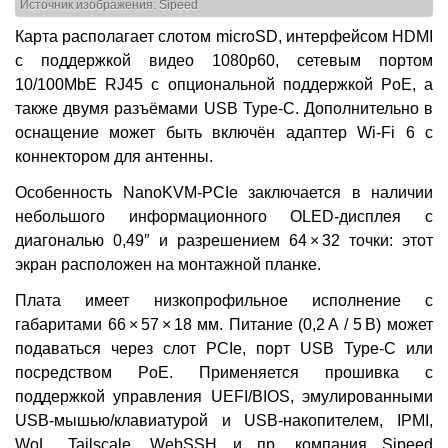
Источник изображения: Sipeed
Карта располагает слотом microSD, интерфейсом HDMI
с поддержкой видео 1080p60, сетевым портом
10/100MbE RJ45 с опциональной поддержкой PoE, а
также двумя разъёмами USB Type-C. Дополнительно в
оснащение может быть включён адаптер Wi-Fi 6 с
коннектором для антенны.
Особенность NanoKVM-PCIe заключается в наличии
небольшого информационного OLED-дисплея с
диагональю 0,49″ и разрешением 64 × 32 точки: этот
экран расположен на монтажной планке.
Плата имеет низкопрофильное исполнение с
габаритами 66 × 57 × 18 мм. Питание (0,2 A / 5 В) может
подаваться через слот PCIe, порт USB Type-C или
посредством PoE. Применяется прошивка с
поддержкой управления UEFI/BIOS, эмулированными
USB-мышью/клавиатурой и USB-накопителем, IPMI,
WoL, Tailscale, WebSSH и пр. компания Sipeed