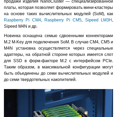
продажи изделия NanoCluster — специализированной
платы, которая позволяет формировать мини-кластеры
на основе таких вычислительных модулей (SoM), как
Raspberry Pi CM4
,
Raspberry Pi CM5
,
Sipeed LM3H
,
Sipeed M4N и др.
Новинка оснащена семью сдвоенными коннекторами
M.2 M-Key для подключения SoM. В случае CM4, CM5 и
M4N установка осуществляется через специальные
адаптеры, на обратной стороне которых имеется слот
для SSD в форм-факторе M.2 с интерфейсом PCIe.
Таким образом, в максимальной конфигурации могут
быть объединены до семи вычислительных модулей и
до семи твердотельных накопителей.