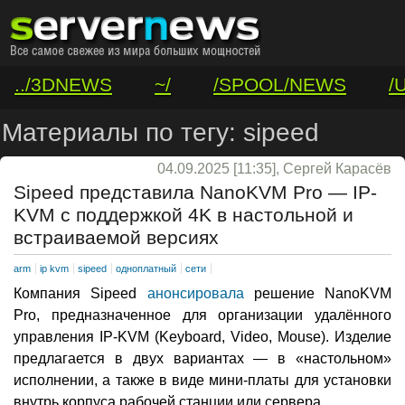
../3DNEWS
~/
/SPOOL/NEWS
/
/VAR/CONTACT
Материалы по тегу: sipeed
04.09.2025 [11:35], Сергей Карасёв
Sipeed представила NanoKVM Pro — IP-
KVM с поддержкой 4K в настольной и
встраиваемой версиях
arm
ip kvm
sipeed
одноплатный
сети
Компания Sipeed
анонсировала
решение NanoKVM
Pro, предназначенное для организации удалённого
управления IP-KVM (Keyboard, Video, Mouse). Изделие
предлагается в двух вариантах — в «настольном»
исполнении, а также в виде мини-платы для установки
внутрь корпуса рабочей станции или сервера.