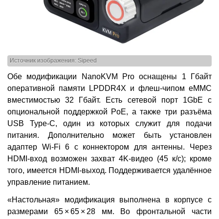
Источник изображения: Sipeed
Обе модификации NanoKVM Pro оснащены 1 Гбайт
оперативной памяти LPDDR4X и флеш-чипом eMMC
вместимостью 32 Гбайт. Есть сетевой порт 1GbE с
опциональной поддержкой PoE, а также три разъёма
USB Type-C, один из которых служит для подачи
питания. Дополнительно может быть установлен
адаптер Wi-Fi 6 с коннектором для антенны. Через
HDMI-вход возможен захват 4K-видео (45 к/с); кроме
того, имеется HDMI-выход. Поддерживается удалённое
управление питанием.
«Настольная» модификация выполнена в корпусе с
размерами 65 × 65 × 28 мм. Во фронтальной части