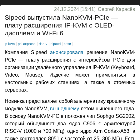
24.12.2024 [15:41], Сергей Карасёв
Sipeed выпустила NanoKVM-PCIe —
плату расширения IP-KVM с OLED-
дисплеем и Wi-Fi 6
ip kvm
pci express
risc-v
sipeed
сети
Компания Sipeed
анонсировала
решение NanoKVM-
PCIe — плату расширения с интерфейсом PCIe для
организации удалённого управления IP-KVM (Keyboard,
Video, Mouse). Изделие может применяться в
настольных рабочих станциях, а также в стоечных
серверах.
Новинка представляет собой альтернативу крошечному
модулю NanoKVM,
вышедшему
летом нынешнего года.
В основу NanoKVM-PCIe положен чип Sophgo SG2002,
который объединяет два ядра C906 с архитектурой
RISC-V (1000 и 700 МГц), одно ядро Arm Cortex-A53, а
также контроллер 8051 с частотой от 25–300 МГц. Есть