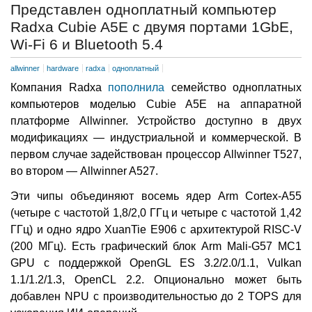
Представлен одноплатный компьютер
Radxa Cubie A5E с двумя портами 1GbE,
Wi-Fi 6 и Bluetooth 5.4
allwinner
hardware
radxa
одноплатный
Компания Radxa
пополнила
семейство одноплатных
компьютеров моделью Cubie A5E на аппаратной
платформе Allwinner. Устройство доступно в двух
модификациях — индустриальной и коммерческой. В
первом случае задействован процессор Allwinner T527,
во втором — Allwinner A527.
Эти чипы объединяют восемь ядер Arm Cortex-A55
(четыре с частотой 1,8/2,0 ГГц и четыре с частотой 1,42
ГГц) и одно ядро XuanTie E906 с архитектурой RISC-V
(200 МГц). Есть графический блок Arm Mali-G57 MC1
GPU с поддержкой OpenGL ES 3.2/2.0/1.1, Vulkan
1.1/1.2/1.3, OpenCL 2.2. Опционально может быть
добавлен NPU с производительностью до 2 TOPS для