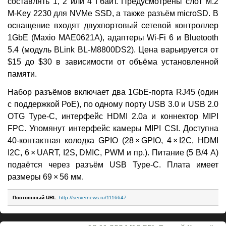
составлять 1, 2 или 4 Гбайт. Предусмотрены слот M.2
M-Key 2230 для NVMe SSD, а также разъём microSD. В
оснащение входят двухпортовый сетевой контроллер
1GbE (Maxio MAE0621A), адаптеры Wi-Fi 6 и Bluetooth
5.4 (модуль BLink BL-M8800DS2). Цена варьируется от
$15 до $30 в зависимости от объёма установленной
памяти.
Набор разъёмов включает два 1GbE-порта RJ45 (один
с поддержкой РоЕ), по одному порту USB 3.0 и USB 2.0
OTG Type-C, интерфейс HDMI 2.0a и коннектор MIPI
FPC. Упомянут интерфейс камеры MIPI CSI. Доступна
40-контактная колодка GPIO (28 × GPIO, 4 × I2C, HDMI
I2C, 6 × UART, I2S, DMIC, PWM и пр.). Питание (5 В/4 A)
подаётся через разъём USB Type-C. Плата имеет
размеры 69 × 56 мм.
Постоянный URL:
http://servernews.ru/1116647