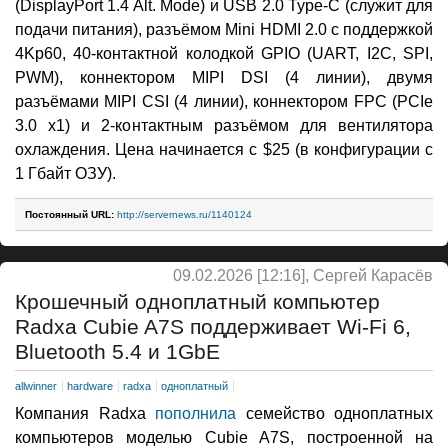
(DisplayPort 1.4 Alt. Mode) и USB 2.0 Type-C (служит для
подачи питания), разъёмом Mini HDMI 2.0 с поддержкой
4Kp60, 40-контактной колодкой GPIO (UART, I2C, SPI,
PWM), коннектором MIPI DSI (4 линии), двумя
разъёмами MIPI CSI (4 линии), коннектором FPC (PCIe
3.0 x1) и 2-контактным разъёмом для вентилятора
охлаждения. Цена начинается с $25 (в конфигурации с
1 Гбайт ОЗУ).
Постоянный URL:
http://servernews.ru/1140124
09.02.2026 [12:16], Сергей Карасёв
Крошечный одноплатный компьютер
Radxa Cubie A7S поддерживает Wi-Fi 6,
Bluetooth 5.4 и 1GbE
allwinner
hardware
radxa
одноплатный
Компания Radxa
пополнила
семейство одноплатных
компьютеров моделью Cubie A7S, построенной на