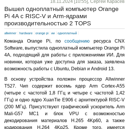
18.11.2024 [10:55], Сергей Карасёв
Вышел одноплатный компьютер Orange
Pi 4A с RISC-V и Arm-ядрами
производительностью 2 TOPS
allwinner
hardware
orange pi
ии
одноплатный
Команда Orange Pi, по
сообщению
ресурса CNX
Software, выпустила одноплатный компьютер Orange Pi
4A, подходящий для работы с приложениями ИИ. Для
новинки, которая уже доступна для заказа, заявлена
возможность работы с Ubuntu, Debian и Android 13.
В основу устройства положен процессор Allwinner
T527. Чип содержит восемь ядер Arm Cortex-A55
(четыре с частотой 1,8 ГГц и четыре с частотой 1,42
ГГц) и одно ядро XuanTie E906 с архитектурой RISC-V
(200 МГц). Присутствуют графический ускоритель Arm
Mali-G57 MC1 и блок VPU с возможностью
декодирования материалов H.265 4Kp60, а также
кодирования H.264 4Kp25. Кроме того, имеется