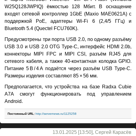
W25Q128JWPIQ) ёмкостью 128 Мбит. В оснащение
входят сетевой контроллер 1GbE (Maxio MAE0621A) с
поддержкой PoE, адаптеры Wi-Fi 6 (2,4/5 ГГц) и
Bluetooth 5.4 (Quectel FCU760K).
Предусмотрены три порта USB 2.0, по одному разъёму
USB 3.0 и USB 2.0 OTG Type-C, интерфейс HDMI 2.0b,
коннекторы MIPI FPC и MIPI CSI, разъём RJ45 для
сетевого кабеля, а также 40-контактная колодка GPIO.
Питание 5 В / 4 А подаётся через разъём USB Type-C.
Размеры изделия составляют 85 × 56 мм.
Предполагается, что устройства на базе Radxa Cubie
A7A смогут функционировать под управлением
Android.
Постоянный URL:
http://servernews.ru/1125258
13.01.2025 [13:50], Сергей Карасёв