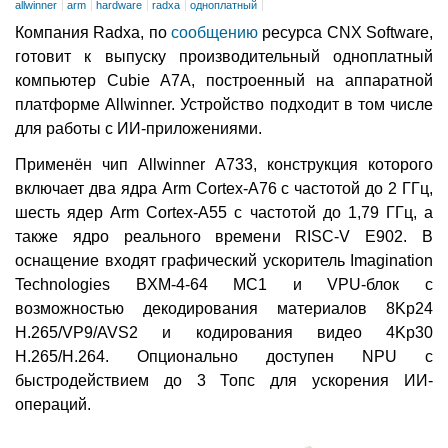
allwinner
arm
hardware
radxa
одноплатный
Компания Radxa, по
сообщению
ресурса CNX Software,
готовит к выпуску производительный одноплатный
компьютер Cubie A7A, построенный на аппаратной
платформе Allwinner. Устройство подходит в том числе
для работы с ИИ-приложениями.
Применён чип Allwinner A733, конструкция которого
включает два ядра Arm Cortex-A76 с частотой до 2 ГГц,
шесть ядер Arm Cortex-A55 с частотой до 1,79 ГГц, а
также ядро реального времени RISC-V E902. В
оснащение входят графический ускоритель Imagination
Technologies BXM-4-64 MC1 и VPU-блок с
возможностью декодирования материалов 8Kp24
H.265/VP9/AVS2 и кодирования видео 4Kp30
H.265/H.264. Опционально доступен NPU с
быстродействием до 3 Топс для ускорения ИИ-
операций.