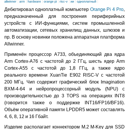
allwinner
arm
hardware
orange pi
risc-v
ии
одноплатный
Дебютировал одноплатный компьютер
Orange Pi 4 Pro
,
предназначенный для построения периферийных
устройств с ИИ-функциями, систем промышленной
автоматизации, сетевых хранилищ данных, шлюзов и
пр. В основу новинки положена аппаратная платформа
Allwinner.
Применён процессор A733, объединяющий два ядра
Arm Cortex-A76 с частотой до 2 ГГц, шесть ядер Arm
Cortex-A55 с частотой до 1,8 ГГц, а также ядро
реального времени XuanTie E902 RISC-V с частотой
200 МГц. Чип содержит графический блок Imagination
BXM-4-64 и нейропроцессорный модуль (NPU) с
производительностью до 3 TOPS на операциях INT8
(говорится также о поддержке INT16/FP16/BF16).
Объём оперативной памяти LPDDR5 может составлять
4, 6, 8, 12 и 16 Гбайт.
Изделие располагает коннектором M.2 M-Key для SSD