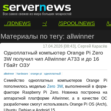
../3DNEWS
~/
/SPOOL/NEWS
/
/VAR/CONTACT
Материалы по тегу: allwinner
17.04.2026 [08:43], Сергей Карасёв
Одноплатный компьютер Orange Pi Zero
3W получил чип Allwinner A733 и до 16
Гбайт ОЗУ
allwinner
hardware
orange pi
одноплатный
Семейство одноплатных компьютеров Orange Pi
пополнилось моделью
Zero 3W
, выполненной в форм-
факторе Raspberry Pi Zero. Новинка построена на
аппаратной платформе Allwinner, а в качестве ОС
разработчики смогут использовать Orange Pi OS (Arch),
Ubuntu, Debian и Android 15.