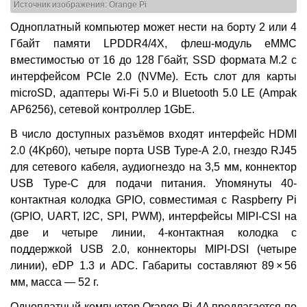
Источник изображения: Orange Pi
Одноплатный компьютер может нести на борту 2 или 4
Гбайт памяти LPDDR4/4X, флеш-модуль eMMC
вместимостью от 16 до 128 Гбайт, SSD формата M.2 с
интерфейсом PCIe 2.0 (NVMe). Есть слот для карты
microSD, адаптеры Wi-Fi 5.0 и Bluetooth 5.0 LE (Ampak
AP6256), сетевой контроллер 1GbE.
В число доступных разъёмов входят интерфейс HDMI
2.0 (4Kp60), четыре порта USB Type-A 2.0, гнездо RJ45
для сетевого кабеля, аудиогнездо на 3,5 мм, коннектор
USB Type-C для подачи питания. Упомянуты 40-
контактная колодка GPIO, совместимая с Raspberry Pi
(GPIO, UART, I2C, SPI, PWM), интерфейсы MIPI-CSI на
две и четыре линии, 4-контактная колодка с
поддержкой USB 2.0, коннекторы MIPI-DSI (четыре
линии), eDP 1.3 и ADC. Габариты составляют 89 × 56
мм, масса — 52 г.
Одноплатный компьютер Orange Pi 4A предлагается по