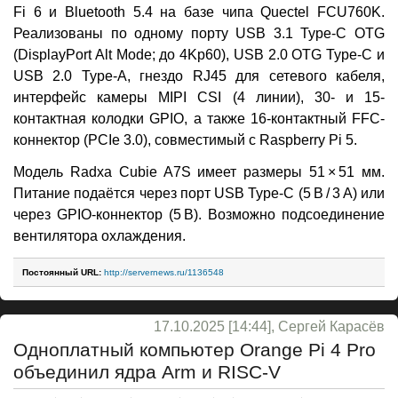
Fi 6 и Bluetooth 5.4 на базе чипа Quectel FCU760K.
Реализованы по одному порту USB 3.1 Type-C OTG
(DisplayPort Alt Mode; до 4Kp60), USB 2.0 OTG Type-C и
USB 2.0 Type-A, гнездо RJ45 для сетевого кабеля,
интерфейс камеры MIPI CSI (4 линии), 30- и 15-
контактная колодки GPIO, а также 16-контактный FFC-
коннектор (PCIe 3.0), совместимый с Raspberry Pi 5.
Модель Radxa Cubie A7S имеет размеры 51 × 51 мм.
Питание подаётся через порт USB Type-C (5 В / 3 A) или
через GPIO-коннектор (5 В). Возможно подсоединение
вентилятора охлаждения.
Постоянный URL:
http://servernews.ru/1136548
17.10.2025 [14:44], Сергей Карасёв
Одноплатный компьютер Orange Pi 4 Pro
объединил ядра Arm и RISC-V