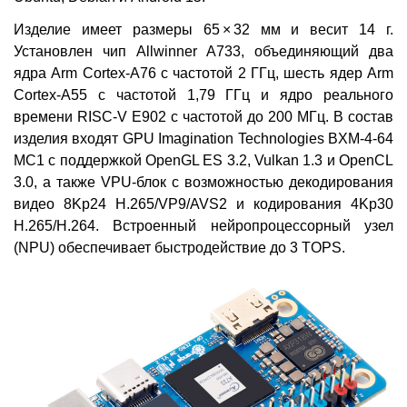
Изделие имеет размеры 65 × 32 мм и весит 14 г.
Установлен чип Allwinner A733, объединяющий два
ядра Arm Cortex-A76 с частотой 2 ГГц, шесть ядер Arm
Cortex-A55 с частотой 1,79 ГГц и ядро реального
времени RISC-V E902 с частотой до 200 МГц. В состав
изделия входят GPU Imagination Technologies BXM-4-64
MC1 с поддержкой OpenGL ES 3.2, Vulkan 1.3 и OpenCL
3.0, а также VPU-блок с возможностью декодирования
видео 8Kp24 H.265/VP9/AVS2 и кодирования 4Kp30
H.265/H.264. Встроенный нейропроцессорный узел
(NPU) обеспечивает быстродействие до 3 TOPS.