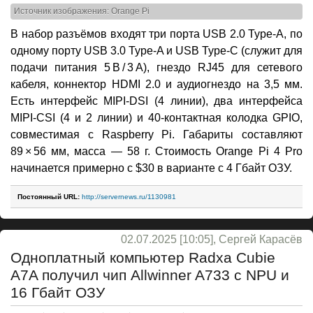
Источник изображения: Orange Pi
В набор разъёмов входят три порта USB 2.0 Type-A, по
одному порту USB 3.0 Type-A и USB Type-C (служит для
подачи питания 5 В / 3 А), гнездо RJ45 для сетевого
кабеля, коннектор HDMI 2.0 и аудиогнездо на 3,5 мм.
Есть интерфейс MIPI-DSI (4 линии), два интерфейса
MIPI-CSI (4 и 2 линии) и 40-контактная колодка GPIO,
совместимая с Raspberry Pi. Габариты составляют
89 × 56 мм, масса — 58 г. Стоимость Orange Pi 4 Pro
начинается примерно с $30 в варианте с 4 Гбайт ОЗУ.
Постоянный URL:
http://servernews.ru/1130981
02.07.2025 [10:05], Сергей Карасёв
Одноплатный компьютер Radxa Cubie
A7A получил чип Allwinner A733 с NPU и
16 Гбайт ОЗУ