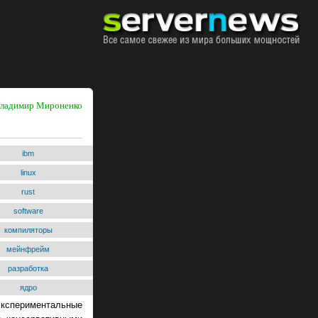
 Владимир Мироненко
ibm
linux
rust
software
компиляторы
мейнфрейм
разработка
ядро
экспериментальные