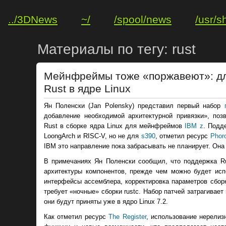
../3DNews
~/
/spool/news
/usr/s
Материалы по тегу: rust
Мейнфреймы тоже «поржавеют»: для
Rust в ядре Linux
Ян Поленски (Jan Polensky) представил первый набор
добавление необходимой архитектурной привязки», по
Rust в сборке ядра Linux для мейнфреймов
IBM z
. Подд
LoongArch и RISC-V, но не для
s390
, отметил ресурс
Phor
IBM это направление пока забрасывать не планирует. Он
В примечаниях Ян Поленски сообщил, что поддержка Ru
архитектуры компонентов, прежде чем можно будет ис
интерфейсы ассемблера, корректировка параметров сборк
требует «ночные» сборки rustc. Набор патчей затрагивает
они будут приняты уже в ядро Linux 7.2.
Как отметил ресурс
The Register
, использование нерели