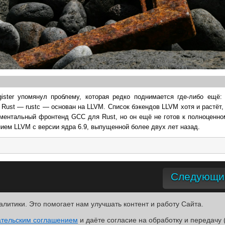
ister упомянул проблему, которая редко поднимается где-либо ещё:
ust — rustc — основан на LLVM. Список бэкендов LLVM хотя и растёт, 
ментальный фронтенд GCC для Rust, но он ещё не готов к полноценно
ием LLVM с версии ядра 6.9, выпущенной более двух лет назад.
Следующие
алитики. Это помогает нам улучшать контент и работу Cайта.
R
ательским соглашением
.
и даёте согласие на обработку и передачу 
ntact