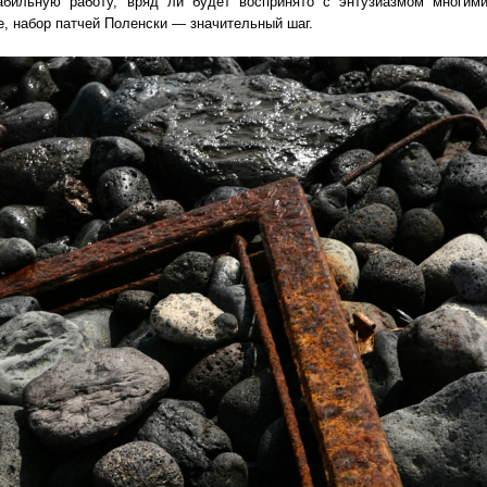
абильную работу, вряд ли будет воспринято с энтузиазмом многим
, набор патчей Поленски — значительный шаг.