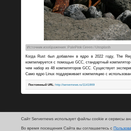
Источник изображения: PalePink Green / Unsplash
Когда Rust был добавлен в ядро в 2022 году, The Reg
компилируется с помощью GCC, стандартный компилятор R
чем набор из 48 компиляторов GCC. Существует экспери
Само ядро Linux поддерживает компиляцию с использован
Постоянный URL:
http://servernews.ru/1141869
Сайт Servernews использует файлы cookie и сервисы ан
Copyright ©2010-2026
Во время посещения Cайта вы соглашаетесь с
Servernews
.
Пользовательское соглашение
.
Защищено CURATO
Пользов
По всем интересующим Вас вопросам, Вы можете направить сообщение нам в
/var/co