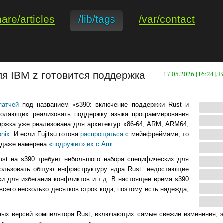
hare/articles
/lib/tags
/var/contact
 IBM z готовится поддержка
17.05.2026 [16:24],
патчей
под названием «s390: включение поддержки Rust и
зволяющих реализовать поддержку языка программирования
ержка уже реализована для архитектур x86-64, ARM, ARM64,
onix
. И если Fujitsu готова
распрощаться
с мейнфреймами, то
а даже намерена
«подружит» их с Arm
.
st на s390 требует небольшого набора специфических для
пользовать общую инфраструктуру ядра Rust: недостающие
и для избегания конфликтов и т.д. В настоящее время s390
 всего несколько десятков строк кода, поэтому есть надежда,
зных версий компилятора Rust, включающих самые свежие изменения, 