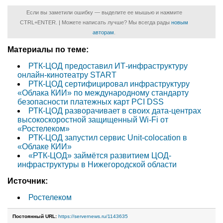
Если вы заметили ошибку — выделите ее мышью и нажмите
CTRL+ENTER. | Можете написать лучше? Мы всегда рады
новым
авторам
.
Материалы по теме:
РТК-ЦОД предоставил ИТ-инфраструктуру
онлайн-кинотеатру START
РТК-ЦОД сертифицировал инфраструктуру
«Облака КИИ» по международному стандарту
безопасности платежных карт PCI DSS
РТК-ЦОД разворачивает в своих дата-центрах
высокоскоростной защищенный Wi-Fi от
«Ростелеком»
РТК-ЦОД запустил сервис Unit-colocation в
«Облаке КИИ»
«РТК-ЦОД» займётся развитием ЦОД-
инфраструктуры в Нижегородской области
Источник:
Ростелеком
Постоянный URL:
https://servernews.ru/1143635