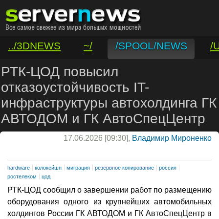
../3DNEWS
~/
/SPOOL/NEWS
/
/VAR/CONTACT
РТК-ЦОД повысил
отказоустойчивость IT-
инфраструктуры автохолдинга ГК
АВТОДОМ и ГК АвтоСпецЦентр
17.06.2026 [09:30],
Владимир Мироненко
hardware
колокейшн
миграция
резервное копирование
россия
ростелеком
цод
РТК-ЦОД сообщил о завершении работ по размещению
оборудования одного из крупнейших автомобильных
холдингов России ГК АВТОДОМ и ГК АвтоСпецЦентр в