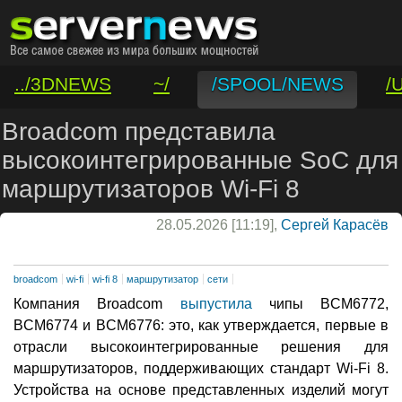
../3DNEWS
~/
/SPOOL/NEWS
/
/VAR/CONTACT
Broadcom представила
высокоинтегрированные SoC для
маршрутизаторов Wi-Fi 8
28.05.2026 [11:19],
Сергей Карасёв
broadcom
wi-fi
wi-fi 8
маршрутизатор
сети
Компания Broadcom
выпустила
чипы BCM6772,
BCM6774 и BCM6776: это, как утверждается, первые в
отрасли высокоинтегрированные решения для
маршрутизаторов, поддерживающих стандарт Wi-Fi 8.
Устройства на основе представленных изделий могут