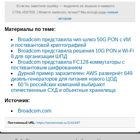
Если вы заметили ошибку — выделите ее мышью и нажмите
CTRL+ENTER. | Можете написать лучше? Мы всегда рады
новым
авторам
.
Материалы по теме:
Broadcom представила чип-шлюз 50G PON с ИИ
и постквантовой криптографией
Broadcom представила решения 10G PON и Wi-Fi
8 для организации ШПД
Broadcom представила FC128-коммутаторы с
постквантовым шифрованием
Дурной пример заразителен: AWS развернёт 649
дизель-генераторов для питания нового ЦОД
60 % российских компаний выбирают
отечественные СХД и объектные хранилища
Источник:
Broadcom.com
Постоянный URL:
https://servernews.ru/1142497