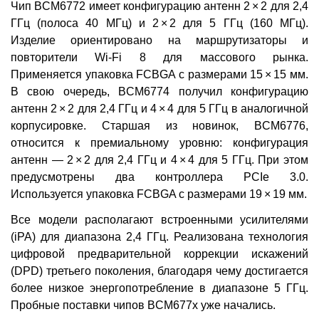
Чип BCM6772 имеет конфигурацию антенн 2 × 2 для 2,4
ГГц (полоса 40 МГц) и 2 × 2 для 5 ГГц (160 МГц).
Изделие ориентировано на маршрутизаторы и
повторители Wi-Fi 8 для массового рынка.
Применяется упаковка FCBGA с размерами 15 × 15 мм.
В свою очередь, BCM6774 получил конфигурацию
антенн 2 × 2 для 2,4 ГГц и 4 × 4 для 5 ГГц в аналогичной
корпусировке. Старшая из новинок, BCM6776,
относится к премиальному уровню: конфигурация
антенн — 2 × 2 для 2,4 ГГц и 4 × 4 для 5 ГГц. При этом
предусмотрены два контроллера PCIe 3.0.
Используется упаковка FCBGA с размерами 19 × 19 мм.
Все модели располагают встроенными усилителями
(iPA) для диапазона 2,4 ГГц. Реализована технология
цифровой предварительной коррекции искажений
(DPD) третьего поколения, благодаря чему достигается
более низкое энергопотребление в диапазоне 5 ГГц.
Пробные поставки чипов BCM677x уже начались.