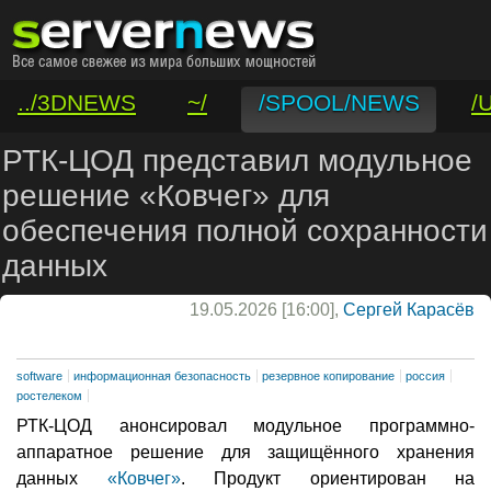
../3DNEWS
~/
/SPOOL/NEWS
/
/VAR/CONTACT
РТК-ЦОД представил модульное
решение «Ковчег» для
обеспечения полной сохранности
данных
19.05.2026 [16:00],
Сергей Карасёв
software
информационная безопасность
резервное копирование
россия
ростелеком
РТК-ЦОД анонсировал модульное программно-
аппаратное решение для защищённого хранения
данных
«Ковчег»
. Продукт ориентирован на