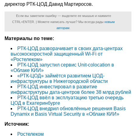
директор РТК-ЦОД Давид Мартиросов.
Если вы заметили ошибку — выделите ее мышью и нажмите
CTRL+ENTER. | Можете написать лучше? Мы всегда рады
новым
авторам
.
Материалы по теме:
РТК-ЦОД разворачивает в своих дата-центрах
высокоскоростной защищенный Wi-Fi от
«Ростелеком»
РТК-ЦОД запустил сервис Unit-colocation в
«Облаке КИИ»
«РТК-ЦОД» займётся развитием ЦОД-
инфраструктуры в Нижегородской области
РТК-ЦОД инвестировал в развитие
инфраструктуры дата-центров более 38 млрд рублей
РТК-ЦОД ввёл в эксплуатацию третью очередь
ЦОД в Екатеринбурге
РТК-ЦОД внедрил обновлённые решения Basis
Dynamix и Basis Virtual Security в «Облаке КИИ»
Источник:
Ростелеком