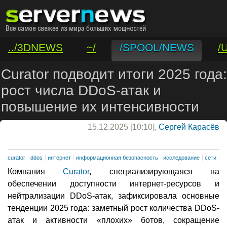
../3DNEWS
~/
/SPOOL/NEWS
/
/VAR/CONTACT
Curator подводит итоги 2025 года:
рост числа DDoS-атак и
повышение их интенсивности
15.12.2025 [10:10],
Сергей Карасёв
curator
ddos
интернет
информационная безопасность
исследование
сети
Компания
Curator
, специализирующаяся на
обеспечении доступности интернет-ресурсов и
нейтрализации DDoS-атак, зафиксировала основные
тенденции 2025 года: заметный рост количества DDoS-
атак и активности «плохих» ботов, сокращение