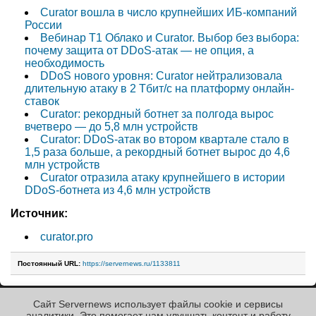
Curator вошла в число крупнейших ИБ-компаний
России
Вебинар T1 Облако и Curator. Выбор без выбора:
почему защита от DDoS-атак — не опция, а
необходимость
DDoS нового уровня: Curator нейтрализовала
длительную атаку в 2 Тбит/с на платформу онлайн-
ставок
Curator: рекордный ботнет за полгода вырос
вчетверо — до 5,8 млн устройств
Curator: DDoS-атак во втором квартале стало в
1,5 раза больше, а рекордный ботнет вырос до 4,6
млн устройств
Curator отразила атаку крупнейшего в истории
DDoS-ботнета из 4,6 млн устройств
Источник:
curator.pro
Постоянный URL:
https://servernews.ru/1133811
Сайт Servernews использует файлы cookie и сервисы
« Назад к ленте
аналитики. Это помогает нам улучшать контент и работу