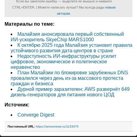
Если вы заметили ошибку — выделите ее мышью и нажмите
CTRL+ENTER. | Можете написать лучше? Мы всегда рады
новым
авторам
.
Материалы по теме:
Малайзия анонсировала первый собственный
ИИ-ускоритель SkyeChip MARS1000
К октябрю 2025 года Малайзия установит правила
устойчивого развития дата-центров в стране
Недоступность ИИ-инфраструктуры усилит
цифровое, экономическое и политическое
неравенство
План Малайзии по блокировке зарубежных DNS
провалился через день из-за массового протеста
граждан и бизнеса
Дурной пример заразителен: AWS развернёт 649
дизель-генераторов для питания нового ЦОД
Источник:
Converge Digest
Постоянный URL:
https://servernews.ru/1133470