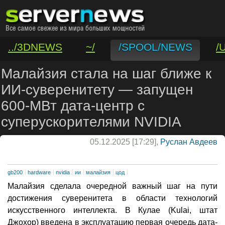
../3DNEWS
~/
/SPOOL/NEWS
/
/VAR/CONTACT
Малайзия стала на шаг ближе к
ИИ-суверенитету — запущен
600-МВт дата-центр с
суперускорителями NVIDIA
05.12.2025 [17:29],
Руслан Авдеев
gb200
hardware
nvidia
ии
малайзия
цод
Малайзия сделала очередной важный шаг на пути
достижения суверенитета в области технологий
искусственного интеллекта. В Кулае (Kulai, штат
Джохор) введена в эксплуатацию первая очередь дата-