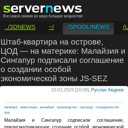
../3DNEWS
~/
/SPOOL/NEWS
/
/VAR/CONTACT
Штаб-квартира на острове,
ЦОД — на материке: Малайзия и
Сингапур подписали соглашение
о создании особой
экономической зоны JS-SEZ
10.01.2025 [16:09],
Руслан Авдеев
hardware
инвестиции
малайзия
производство
сингапур
сотрудничество
цод
Малайзия и Сингапур содписали соглашение,
предусматривающее создание особой экономической