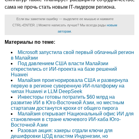
сама не прочь стать новым IT-лидером региона.
Если вы заметили ошибку — выделите ее мышью и нажмите
CTRL+ENTER. | Можете написать лучше? Мы всегда рады
новым
авторам
.
Материалы по теме:
Microsoft запустила свой первый облачный регион
в Малайзии
Под давлением США власти Малайзии
открестились от ИИ-проекта на базе решений
Huawei
Малайзия проигнорировала США и развернула
первую в регионе суверенную ИИ-платформу на
чипах Huawei и LLM DeepSeek
Инвесторы готовы потратить $60 млрд на
развитие ИИ в Юго-Восточной Азии, но местным
стартапам достанутся крохи от общего пирога
Малайзия открывает Национальный офис ИИ для
становления в стране ключевого ИИ-хаба Юго-
Восточной Азии
Разовая акция: хакеры отдали ключи для
дешифровки ЦОД властям Индонезии, но