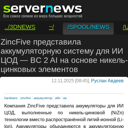
../3DNEWS
~/
/SPOOL/NEWS
/
/VAR/CONTACT
ZincFive представила
аккумуляторную систему для ИИ
ЦОД — BC 2 AI на основе никель-
цинковых элементов
12.11.2025 [08:45],
Руслан Авдеев
hardware
zincfive
аккумулятор
ибп
ии
Компания ZincFive представила аккумуляторы для ИИ
ЦОД, выполненные по никель-цинковой (NiZn)
технологии вместо распространённой литий-ионной (Li-
Ion). Аккумуляторы объединяются в аккумуляторную