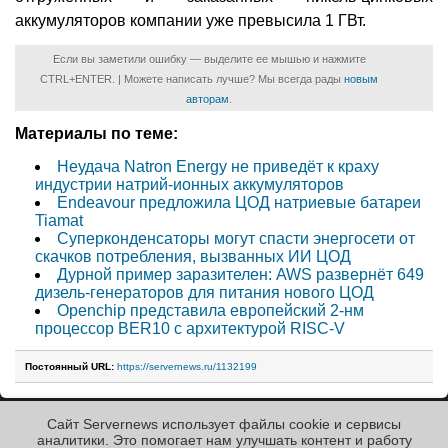
аккумуляторов компании уже превысила 1 ГВт.
Если вы заметили ошибку — выделите ее мышью и нажмите
CTRL+ENTER. | Можете написать лучше? Мы всегда рады
новым
авторам
.
Материалы по теме:
Неудача Natron Energy не приведёт к краху
индустрии натрий-ионных аккумуляторов
Endeavour предложила ЦОД натриевые батареи
Tiamat
Суперконденсаторы могут спасти энергосети от
скачков потребления, вызванных ИИ ЦОД
Дурной пример заразителен: AWS развернёт 649
дизель-генераторов для питания нового ЦОД
Openchip представила европейский 2-нм
процессор BER10 с архитектурой RISC-V
Постоянный URL:
https://servernews.ru/1132199
Сайт Servernews использует файлы cookie и сервисы
« Назад к ленте
аналитики. Это помогает нам улучшать контент и работу